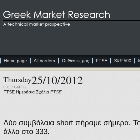
Home page
All borders
Οι Θέσεις μας
FTSE
S&P 500
25/10/2012
Thursday
03:17 GMT+2
FTSE
Ημερήσια Σχόλια
FTSE
Δύο συμβόλαια short πήραμε σήμερα. Το 
άλλο στο 333.