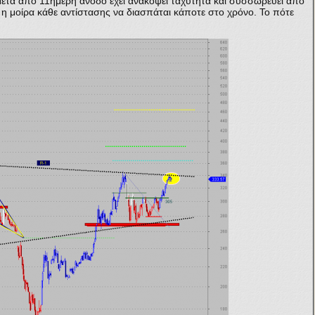
 μετά από 11ήμερη άνοδο έχει ανακόψει ταχύτητα και συσσωρεύει από
η μοίρα κάθε αντίστασης να διασπάται κάποτε στο χρόνο. Το πότε