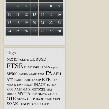
3
4
5
6
7
8
9
10
11
12
13
14
15
16
17
18
19
20
21
22
23
24
25
26
27
28
29
30
31
Tags
EURUSD
DAX
DJI
epicurus
FTSE
FTSEM40
FTSES
signals
ΓΔ
SP500
ΔΕΗ
ΑΛΦΑ
ΑΡΑΙΓ
ΑΡΒΑ
ΕΤΕ
ΔΤΡ
ΕΛΠΕ
ΕΛΣΤΡ
ΕΧΑΕ
ΕΛΒΑ
ΙΝΛΟΤ
ΙΛΥΔ
ΙΝΤΚΑ
ΖΗΝΩΝ
ΙΝΚΑΤ
ΛΑΒΙ
ΜΑΙΚ
ΜΕΤΟΧΕΣ
ΚΑΡΔ
ΜΛΣ
ΜΥΤΙΛ
ΝΙΟΥΣ
ΟΠΑΠ
ΜΠΕΛΑ
ΝΗΡ
ΟΤΕ
ΠΕΙΡ
ΣΙΔΕ
ΣΠΡΙ
ΠΛΑΘ
ΟΤΟΕΛ
ΣΩΛΚ
ΤΕΝΕΡΓ
ΦΡΛΚ
ΧΑΚΟΡ