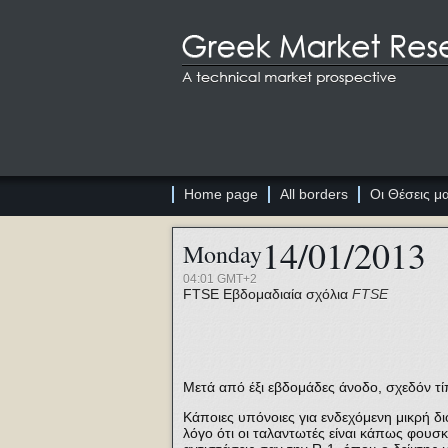
Home page
All borders
Οι Θέσεις μ
14/01/2013
Monday
04:01 GMT+2
FTSE
Εβδομαδιαία σχόλια
FTSE
Μετά από έξι εβδομάδες άνοδο, σχεδόν τίπ
Κάποιες υπόνοιες για ενδεχόμενη μικρή 
λόγο ότι οι ταλαντωτές είναι κάπως φουσ