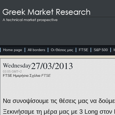
Home page
All borders
Οι Θέσεις μας
FTSE
S&P 500
27/03/2013
Wednesday
03:05 GMT+2
FTSE
Ημερήσια Σχόλια
FTSE
Να συνοψίσουμε τις θέσεις μας να δούμ
Ξεκινήσαμε τη μέρα μας με 3 Long στον F