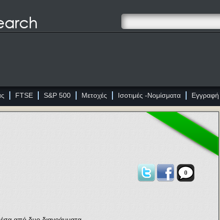
ας
FTSE
S&P 500
Μετοχές
Ισοτιμές -Νομίσματα
Εγγραφή
0
 μέσα από δυο διαγράμματα.