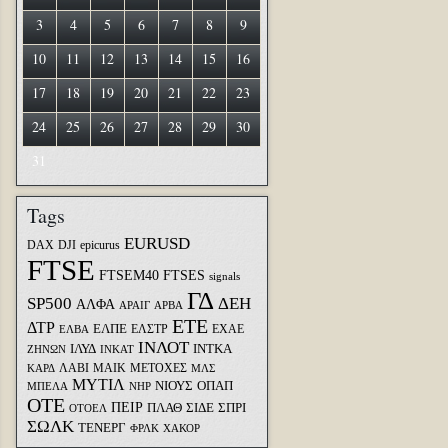
3
4
5
6
7
8
9
10
11
12
13
14
15
16
17
18
19
20
21
22
23
24
25
26
27
28
29
30
31
Tags
EURUSD
DAX
DJI
epicurus
FTSE
FTSEM40
FTSES
signals
ΓΔ
SP500
ΔΕΗ
ΑΛΦΑ
ΑΡΑΙΓ
ΑΡΒΑ
ΕΤΕ
ΔΤΡ
ΕΛΠΕ
ΕΛΣΤΡ
ΕΧΑΕ
ΕΛΒΑ
ΙΝΛΟΤ
ΙΛΥΔ
ΙΝΤΚΑ
ΖΗΝΩΝ
ΙΝΚΑΤ
ΛΑΒΙ
ΜΑΙΚ
ΜΕΤΟΧΕΣ
ΚΑΡΔ
ΜΛΣ
ΜΥΤΙΛ
ΝΙΟΥΣ
ΟΠΑΠ
ΜΠΕΛΑ
ΝΗΡ
ΟΤΕ
ΠΕΙΡ
ΣΙΔΕ
ΣΠΡΙ
ΠΛΑΘ
ΟΤΟΕΛ
ΣΩΛΚ
ΤΕΝΕΡΓ
ΦΡΛΚ
ΧΑΚΟΡ