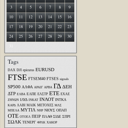
3
4
5
6
7
8
9
10
11
12
13
14
15
16
17
18
19
20
21
22
23
24
25
26
27
28
29
30
31
Tags
EURUSD
DAX
DJI
epicurus
FTSE
FTSEM40
FTSES
signals
ΓΔ
SP500
ΔΕΗ
ΑΛΦΑ
ΑΡΑΙΓ
ΑΡΒΑ
ΕΤΕ
ΔΤΡ
ΕΛΠΕ
ΕΛΣΤΡ
ΕΧΑΕ
ΕΛΒΑ
ΙΝΛΟΤ
ΙΛΥΔ
ΙΝΤΚΑ
ΖΗΝΩΝ
ΙΝΚΑΤ
ΛΑΒΙ
ΜΑΙΚ
ΜΕΤΟΧΕΣ
ΚΑΡΔ
ΜΛΣ
ΜΥΤΙΛ
ΝΙΟΥΣ
ΟΠΑΠ
ΜΠΕΛΑ
ΝΗΡ
ΟΤΕ
ΠΕΙΡ
ΣΙΔΕ
ΣΠΡΙ
ΠΛΑΘ
ΟΤΟΕΛ
ΣΩΛΚ
ΤΕΝΕΡΓ
ΦΡΛΚ
ΧΑΚΟΡ