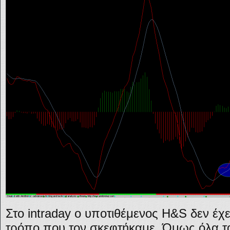
Στο intraday ο υποτιθέμενος H&S δεν έχ
τρόπο που τον σκεφτήκαμε. Όμως όλα 