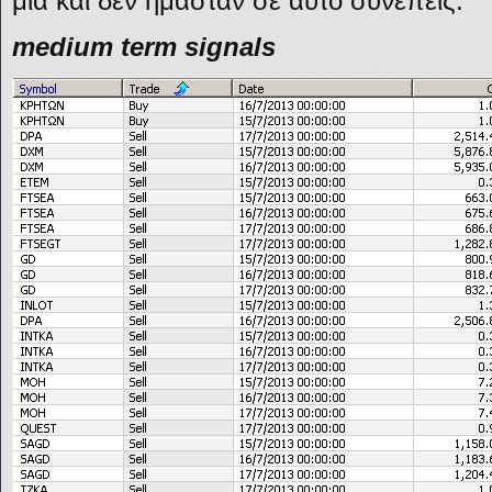
μια και δεν ήμασταν σε αυτό συνεπείς.
medium term signals