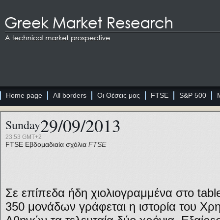
Home page
All borders
Οι Θέσεις μας
FTSE
S&P 500
29/09/2013
Sunday
23:53 GMT+2
FTSE
Εβδομαδιαία σχόλια
FTSE
Σε επίπεδα ήδη χιολιογραμμένα στο tabl
350 μονάδων γράφεται η ιστορία του Χρη