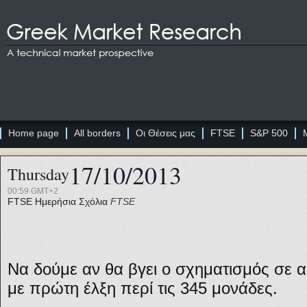
Home page
All borders
Οι Θέσεις μας
FTSE
S&P 500
17/10/2013
Thursday
00:59 GMT+2
FTSE
Ημερήσια Σχόλια
FTSE
Να δούμε αν θα βγει ο σχηματισμός σε α
με πρώτη έλξη περί τις 345 μονάδες.