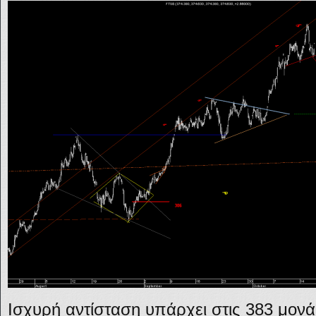
Ισχυρή αντίσταση υπάρχει στις 383 μον