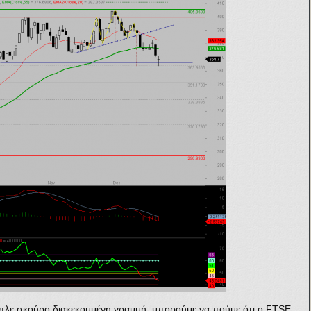
πλε σκούρο διακεκομμένη γραμμή, μπορούμε να πούμε ότι ο FTSE