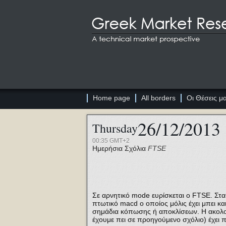
Home page
All borders
Οι Θέσεις μ
26/12/2013
Thursday
00:35 GMT+2
Ημερήσια Σχόλια
FTSE
Σε αρνητικό mode ευρίσκεται ο FTSE. Σταθ
πτωτικό macd ο οποίος μόλις έχει μπει και 
σημάδια κόπωσης ή αποκλίσεων. Η ακολου
έχουμε πει σε προηγούμενο σχόλιο) έχει πά