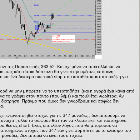
low της Παρασκευής 363,52. Και όχι μόνο να μπει αλλά και να
ε πως κάτι τέτοιο δύσκολα θα γίνει στην αμέσως επόμενη
ο και ένα δεύτερο σκεπτικό stop που καταθέτουμε υπό σκέψη για
γορά να μην μπορέσει να το υπερπηδήσει (και η αγορά έχει κάνει από
α το γράψει στον πόντο (που λέμε) και πουλιέται νωρίτερα. Αν
λική διάτρηση. Πράγμα που όμως δεν γνωρίζουμε και σαφώς δεν
α.
ει ενεργοποιηθεί στόχος για τις 347 μονάδες , δεν μπορούμε να
νοιχτή, αλλά το σώφρον θα ήταν να κλείσει εκεί και ταυτόχρονα
δυο θέσεις short. Ένας επιπλέον λόγος που θα μπορούσε να
γοποιημένος στόχος των 347 εάν γίνει συμπίπτει με το κλείσιμο του
 μονάδες. Δεν μπορεί να είναι τόσο τυχαίο.