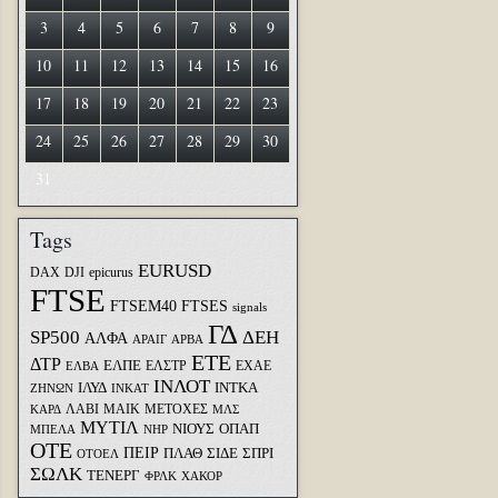
3
4
5
6
7
8
9
10
11
12
13
14
15
16
17
18
19
20
21
22
23
24
25
26
27
28
29
30
31
Tags
EURUSD
DAX
DJI
epicurus
FTSE
FTSEM40
FTSES
signals
ΓΔ
SP500
ΔΕΗ
ΑΛΦΑ
ΑΡΑΙΓ
ΑΡΒΑ
ΕΤΕ
ΔΤΡ
ΕΛΠΕ
ΕΛΣΤΡ
ΕΧΑΕ
ΕΛΒΑ
ΙΝΛΟΤ
ΙΛΥΔ
ΙΝΤΚΑ
ΖΗΝΩΝ
ΙΝΚΑΤ
ΛΑΒΙ
ΜΑΙΚ
ΜΕΤΟΧΕΣ
ΚΑΡΔ
ΜΛΣ
ΜΥΤΙΛ
ΝΙΟΥΣ
ΟΠΑΠ
ΜΠΕΛΑ
ΝΗΡ
ΟΤΕ
ΠΕΙΡ
ΣΙΔΕ
ΣΠΡΙ
ΠΛΑΘ
ΟΤΟΕΛ
ΣΩΛΚ
ΤΕΝΕΡΓ
ΦΡΛΚ
ΧΑΚΟΡ