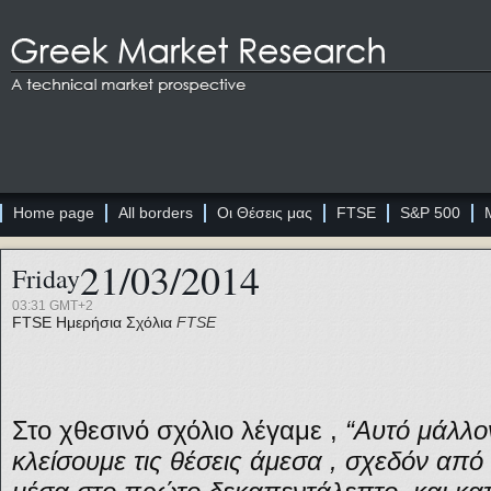
Home page
All borders
Οι Θέσεις μας
FTSE
S&P 500
21/03/2014
Friday
03:31 GMT+2
FTSE
Ημερήσια Σχόλια
FTSE
Στο χθεσινό σχόλιο λέγαμε ,
“Αυτό μάλλο
κλείσουμε τις θέσεις άμεσα , σχεδόν από