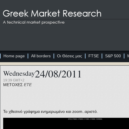
Home page
All borders
Οι Θέσεις μας
FTSE
S&P 500
24/08/2011
Wednesday
19:39 GMT+2
ΜΕΤΟΧΕΣ
ΕΤΕ
Το χθεσινό γράφημα ενημερωμένο και zoom..αριστό.