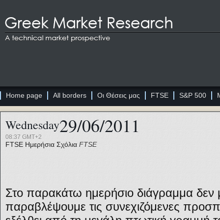
Home page
All borders
Οι Θέσεις μας
FTSE
S&P 500
29/06/2011
Wednesday
08:37 GMT+2
FTSE
Ημερήσια Σχόλια
FTSE
Στο παρακάτω ημερήσιο διάγραμμα δεν
παραβλέψουμε τις συνεχιζόμενες προσπ