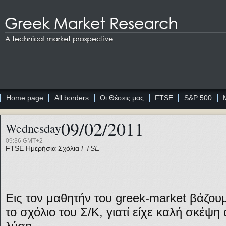
Home page
All borders
Οι Θέσεις μας
FTSE
S&P 500
09/02/2011
Wednesday
09:36 GMT+2
FTSE
Ημερήσια Σχόλια
FTSE
Εις τον μαθητήν του greek-market βάζουμ
το σχόλιο του Σ/Κ, γιατί είχε καλή σκέψη