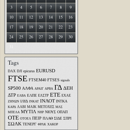
3
4
5
6
7
8
9
10
11
12
13
14
15
16
17
18
19
20
21
22
23
24
25
26
27
28
29
30
31
Tags
EURUSD
DAX
DJI
epicurus
FTSE
FTSEM40
FTSES
signals
ΓΔ
SP500
ΔΕΗ
ΑΛΦΑ
ΑΡΑΙΓ
ΑΡΒΑ
ΕΤΕ
ΔΤΡ
ΕΛΠΕ
ΕΛΣΤΡ
ΕΧΑΕ
ΕΛΒΑ
ΙΝΛΟΤ
ΙΛΥΔ
ΙΝΤΚΑ
ΖΗΝΩΝ
ΙΝΚΑΤ
ΛΑΒΙ
ΜΑΙΚ
ΜΕΤΟΧΕΣ
ΚΑΡΔ
ΜΛΣ
ΜΥΤΙΛ
ΝΙΟΥΣ
ΟΠΑΠ
ΜΠΕΛΑ
ΝΗΡ
ΟΤΕ
ΠΕΙΡ
ΣΙΔΕ
ΣΠΡΙ
ΠΛΑΘ
ΟΤΟΕΛ
ΣΩΛΚ
ΤΕΝΕΡΓ
ΦΡΛΚ
ΧΑΚΟΡ