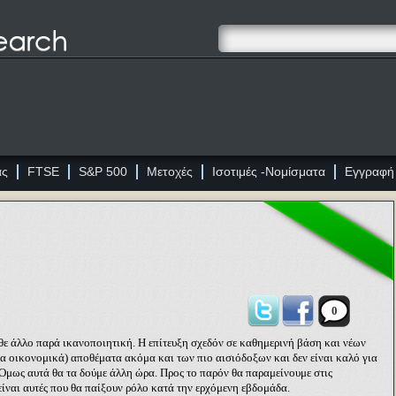
ας
FTSE
S&P 500
Μετοχές
Ισοτιμές -Νομίσματα
Εγγραφή
0
θε άλλο παρά ικανοποιητική. Η επίτευξη σχεδόν σε καθημερινή βάση και νέων
α οικονομικά) αποθέματα ακόμα και των πιο αισιόδοξων και δεν είναι καλό για
 Όμως αυτά θα τα δούμε άλλη ώρα. Προς το παρόν θα παραμείνουμε στις
 είναι αυτές που θα παίξουν ρόλο κατά την ερχόμενη εβδομάδα.