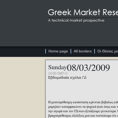
Home page
All borders
Οι Θέσεις μ
08/03/2009
Sunday
14:00 GMT+2
Εβδομαδιαία σχόλια
ΓΔ
Η μεσοπρόθεσμη κατάσταση
κρίνεται
βεβαίως κά
χαμηλών καταρρακώνει τα ψυχικά (και ίσως και τ
την αγορά και τον ΓΔ που εξετάζουμε γενικότερα.
βραχυπρόθεσμες εξελίξεις μια και πιστεύουμε ότι