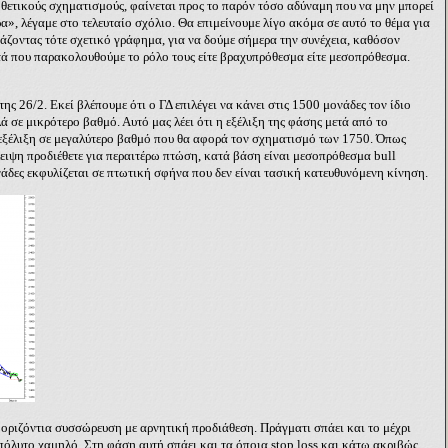
θετικούς σχηματισμούς, φαίνεται προς το παρόν τόσο αδύναμη που να μην μπορεί
α», λέγαμε στο τελευταίο σχόλιο. Θα επιμείνουμε λίγο ακόμα σε αυτό το θέμα για
ζοντας τότε σχετικό γράφημα, για να δούμε σήμερα την συνέχεια, καθόσον
υτά που παρακολουθούμε το ρόλο τους είτε βραχυπρόθεσμα είτε μεσοπρόθεσμα.
ης 26/2. Εκεί βλέπουμε ότι ο ΓΔ επιλέγει να κάνει στις 1500 μονάδες τον ίδιο
 σε μικρότερο βαθμό. Αυτό μας λέει ότι
η εξέλιξη της φάσης μετά από το
εξέλιξη σε μεγαλύτερο βαθμό που θα αφορά τον σχηματισμό των 1750. Όπως
λλειψη προδιέθετε για περαιτέρω πτώση, κατά βάση είναι μεσοπρόθεσμα
bull
νάδες εκφυλίζεται σε πτωτική σφήνα που δεν είναι τασική κατευθυνόμενη κίνηση.
 οριζόντια συσσώρευση με αρνητική προδιάθεση. Πράγματι σπάει και το μέχρι
απόλυτο χαμηλό. Στη φάση αυτή σπάει και τα όποια
stop
loss
και κάτω ακριβώς