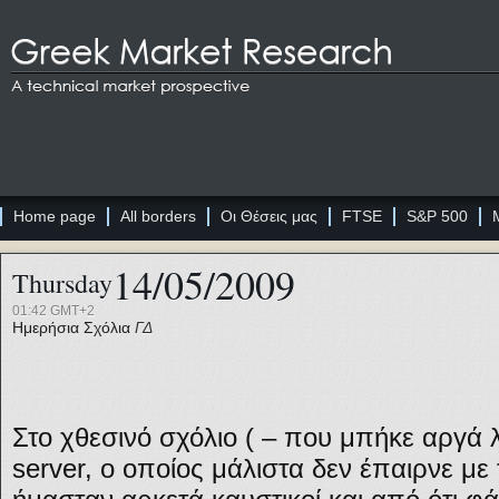
Home page
All borders
Οι Θέσεις μας
FTSE
S&P 500
14/05/2009
Thursday
01:42 GMT+2
Ημερήσια Σχόλια
ΓΔ
Στο χθεσινό σχόλιο ( – που μπήκε αργ
server, ο οποίος μάλιστα δεν έπαιρνε με