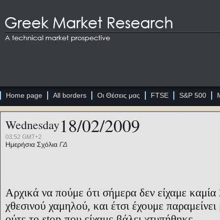
Home page
All borders
Οι Θέσεις μας
FTSE
S&P 500
18/02/2009
Wednesday
03:52 GMT+2
Ημερήσια Σχόλια
ΓΔ
Αρχικά να πούμε ότι σήμερα δεν είχαμε καμία
χθεσινού χαμηλού, και έτσι έχουμε παραμείνει
ούτε το
stop
που είχαμε βάλει χτυπήθηκε.