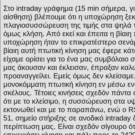
Στο intraday γράφημα (15 min σήμερα, γ
αίσθηση) βλέπουμε ότι η υποχώρηση ξεκ
πλαγιοσυσσώρευση της τιμής στα ψηλά τ
όμως κλήση. Από εκεί και έπειτα η βίαιη
υποχώρηση ήταν το επικρατέστερο σενάρι
βίαιη αυτή πτωτική κίνηση μας έφερε κά
είχαμε ορίσει για το ένα μας συμβόλαιο 
μας άκουσαν και έκλεισαν, έπραξαν καλώς
προαναγγείλει. Εμείς όμως δεν κλείσαμε.
μονοκόμματη πτωτική κίνηση εν μέσω εν
σκέλους. Τέτοιες κινήσεις σχεδόν πάντα 
ότι με το κλείσιμο, η συσσώρευση στα υ
εκτονωθεί και με το παραπάνω, ενώ ο R
51, σημείο στήριξης σε ανοδικό intraday
περίπτωση μας. Είναι σχεδόν σίγουρο ότ
επιχειρήσει κίνηση και πάλι προς το 242