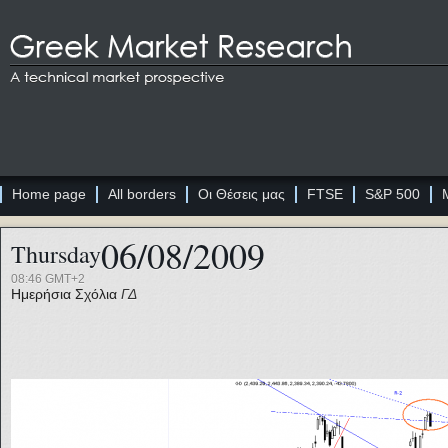
Home page
All borders
Οι Θέσεις μας
FTSE
S&P 500
06/08/2009
Thursday
08:46 GMT+2
Ημερήσια Σχόλια
ΓΔ