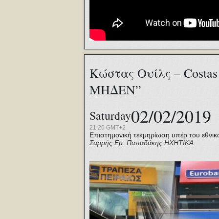
Κώστας Ουίλς – Costa
ΜΗΔΕΝ”
02/02/2019
Saturday
21:26 GMT+2
Επιστημονική τεκμηρίωση υπέρ του εθνικ
Σαρρής
Εμ. Παπαδάκης
ΗΧΗΤΙΚΑ