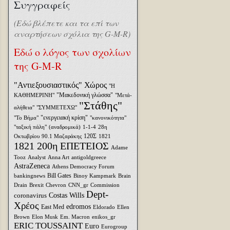
Συγγραφείς
(Εδώ βλέπετε και τα επί των
αναρτήσεων σχόλια της G-M-R)
Εδώ ο λόγος των σχολίων
της G-M-R
"Αντιεξουσιαστικός" Χώρος
"Η
"Μακεδονική γλώσσα"
ΚΑΘΗΜΕΡΙΝΗ"
"Μετά-
"Στάθης"
αλήθεια"
"ΣΥΜΜΕΤΕΧΩ"
"ενεργειακή κρίση"
"Το Βήμα"
"κανονικότητα"
"ταξική πάλη"
(αναδρομικά)
1-1-4
28η
120Σ
Οκτωβρίου
90.1 Μαζαράκης
1821
1821 200η ΕΠΕΤΕΙΟΣ
Adame
Tooz
Analyst
Anna Art
antigoldgreece
AstraZeneca
Athens Democracy Forum
Bill Gates
bankingnews
Binoy Kampmark
Brain
Drain
Brexit
Chevron
CNN_gr
Commission
Dept-
coronavirus
Costas Wills
Χρέος
edromos
East Med
Eldorado
Ellen
Brown
Elon Musk
Em. Macron
enikos_gr
ERIC TOUSSAINT
Euro
Eurogroup