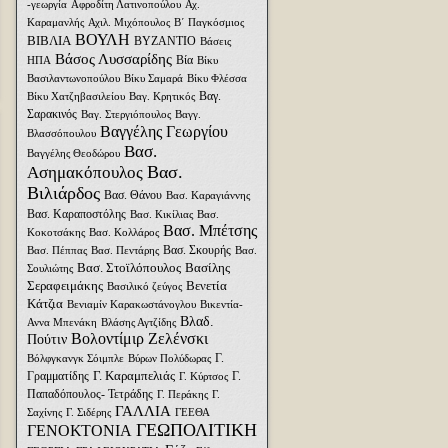
-γεωργία
Αφροδίτη Λατινοπούλου
Αχ.
Καραμανλής
Αχιλ. Μιχόπουλος
Β΄ Παγκόσμιος
ΒΟΥΛΗ
ΒΙΒΛΙΑ
ΒΥΖΑΝΤΙΟ
Βάσεις
Βάσος Λυσσαρίδης
Βία
ΗΠΑ
Βίκυ
Βασιλαντωνοπούλου
Βίκυ Σαμαρά
Βίκυ Φλέσσα
Βαγ.
Βίκυ Χατζηβασιλείου
Βαγ. Κρητικός
Σαρακινός
Βαγ. Στεργιόπουλος
Βαγγ.
Βαγγέλης Γεωργίου
Βλασσόπουλου
Βασ.
Βαγγέλης Θεοδώρου
Βασ.
Ασημακόπουλος
Βιλιάρδος
Βασ. Θάνου
Βασ. Καραγιάννης
Βασ. Καραποστόλης
Βασ. Κικίλιας
Βασ.
Βασ. Μπέτσης
Κοκοτσάκης
Βασ. Κολλάρος
Βασ. Σκουρής
Βασ. Πέππας
Βασ. Πεντάρης
Βασ.
Βασ. Στοϊλόπουλος
Βασίλης
Σουλιώτης
Σεραφειμάκης
Βενετία
Βασιλικό ζεύγος
Κάτζια
Βενιαμίν Καρακωστάνογλου
Βικεντία-
Βλαδ.
Αννα Μπενάκη
Βλάσης Αγτζίδης
Βολοντίμιρ Ζελένσκι
Πούτιν
Γ.
Βόλφγκανγκ Σόιμπλε
Βύρων Πολύδωρας
Γ. Καραμπελιάς
Γραμματίδης
Γ.
Γ. Κύρτσος
Παπαδόπουλος- Τετράδης
Γ. Περάκης
Γ.
ΓΑΛΛΙΑ
Σαχίνης
Γ. Σιδέρης
ΓΕΕΘΑ
ΓΕΩΠΟΛΙΤΙΚΗ
ΓΕΝΟΚΤΟΝΙΑ