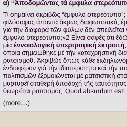
α) “Ἀποδομῶντας τά ἔμφυλα στερεότυπ
Τί σημαίνει ἀκριβῶς “ἔμφυλο στερεότυπο”
φιλόσοφος ἀπαντᾶ ἄκρως διαφωτιστικά, ἐ
γιά τήν διαφορά τῶν φύλων δέν ἀπειλεῖται
ἔμφυλο στερεότυπο;»2 Εἶναι σαφές ὅτι ἐδῶ
μία
ἐννοιολογική ὑπερτροφική ἐκτροπή
ὁποία σημειώθηκε μέ τήν καταχρηστική διε
ρατσισμοῦ. Ἀκριβῶς ὅπως κάθε ἐκδηλων
ἐνδιαφέρον γιά τήν ἰδιαιτερότητα καί τήν 
πολιτισμῶν ἐξομοιώνεται μέ ρατσιστική σ
μαρτυρεῖ σταθερή ἀποδοχή τῆς ταυτότητος
θεωρεῖται ρατσισμός. Quod absurdum est!
(more…)