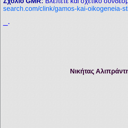
Σχόλιο GMR:
Βλέπετε και σ
χετικό σύνδεσ
search.com/clink/gamos-kai-oikogeneia-st
_.
Νικήτας Αλιπράντ