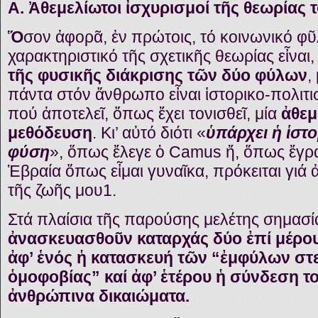
Α. Ἀθεμελίωτοι ἰσχυρισμοί τῆς θεωρίας 
Ὅ
σον ἀφορᾶ, ἐν πρώτοις, τό κοινωνικό φῦ
χαρακτηριστικό τῆς σχετικῆς θεωρίας εἶναι
τῆς φυσικῆς διάκρισης τῶν δύο φύλων
,
πάντα στόν ἄνθρωπο εἶναι ἱστορικο-πολιτι
πού ἀποτελεῖ, ὅπως ἔχει τονισθεῖ, μία
ἀθεμ
μεθόδευση
. Κι’ αὐτό διότι «
ὑπάρχει ἡ ἱστο
φύση
», ὅπως ἔλεγε ὁ Camus ἤ, ὅπως ἔγρα
Ἑβραία ὅπως εἶμαι γυναῖκα, πρόκειται γιά
τῆς ζωῆς μου1.
Στά πλαίσια τῆς παρούσης μελέτης σημασί
ἀνασκευασθοῦν καταρχάς δύο ἐπί μέρου
ἀφ’ ἑνός ἡ κατασκευή τῶν “ἐμφύλων στ
ὁμοφοβίας” καί ἀφ’ ἑτέρου ἡ σύνδεση το
ἀνθρώπινα δικαιώματα.