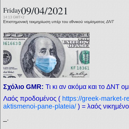
09/04/2021
Friday
14:13 GMT+2
Επιστημονική τεκμηρίωση υπέρ του εθνικού νομίσματος
ΔΝΤ
Σχόλιο GMR:
Τι κι αν ακόμα και το ΔΝΤ ομ
Λαός προδομένος (
https://greek-market-r
aktismenoi-pane-plateia/
) = λαός νικημένο
_.