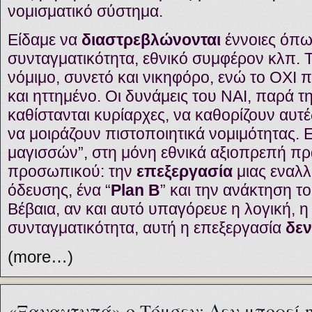
νομισματικό σύστημα.
Είδαμε να
διαστρεβλώνονται
έννοιες όπω
συνταγματικότητα, εθνικό συμφέρον κλπ. Τ
νόμιμο, συνετό και νικηφόρο, ενώ το ΟΧ
και ηττημένο. Οι δυνάμεις του ΝΑΙ, παρά τη
καθίστανται κυρίαρχες, να καθορίζουν αυτές
να μοιράζουν πιστοποιητικά νομιμότητας. 
μαγισσών”, στη μόνη εθνικά αξιοπρεπή πρ
προσωπικού: την
επεξεργασία
μιας εναλλ
όδευσης, ένα “
Plan B
” και την ανάκτηση τ
Βέβαια, αν και αυτό υπαγόρευε η λογική, η
συνταγματικότητα, αυτή η επεξεργασία
δεν
(more…)
«Ξαναχτυπά» ο Τόμσεν: Δεν μπορεί 