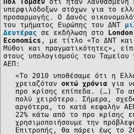
Πολ Τόμσεν
ότι ήταν λανθασμένη 
υπερφιλόδοξων στόχων για το ελλ
προσαρμογής. Ο Δανός οικονομολό
του τμήματος Ευρώπης του ΔΝΤ
μι
Δευτέρας
σε εκδήλωση στο
London
Economics
, με τίτλο «Το ΔΝΤ και
Μύθοι και πραγματικότητες», είπ
στους υπολογισμούς του Ταμείου 
ΑΕΠ:
«Το 2010 υποθέσαμε ότι η Ελλ
χρειαζόταν
οκτώ χρόνια
για να
προ κρίσης επίπεδα. (…) Το α
πολύ χειρότερο. Σήμερα, σχεδ
αργότερα, το κατά κεφαλήν ΑΕ
22% κάτω από το προ κρίσης ε
χρησιμοποιήσουμε την πρόβλεψ
Επιτροπής, θα πάρει έως το 2