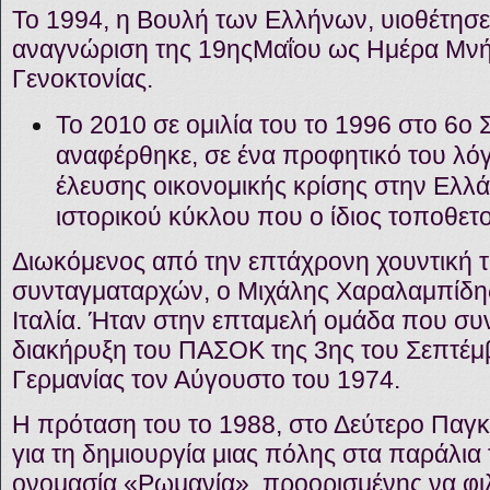
Το 1994, η Βουλή των Ελλήνων, υιοθέτησε
αναγνώριση της 19ηςΜαΐου ως Ημέρα Μνή
Γενοκτονίας.
Το 2010 σε ομιλία του το 1996 στο 6ο
αναφέρθηκε, σε ένα προφητικό του λόγ
έλευσης οικονομικής κρίσης στην Ελλάδ
ιστορικού κύκλου που ο ίδιος τοποθετ
Διωκόμενος από την επτάχρονη χουντική 
συνταγματαρχών, ο Μιχάλης Χαραλαμπίδη
Ιταλία. Ήταν στην επταμελή ομάδα που συ
διακήρυξη του ΠΑΣΟΚ της 3ης του Σεπτέμ
Γερμανίας τον Αύγουστο του 1974.
Η πρόταση του το 1988, στο Δεύτερο Παγκ
για τη δημιουργία μιας πόλης στα παράλια
ονομασία «Ρωμανία», προορισμένης να φι