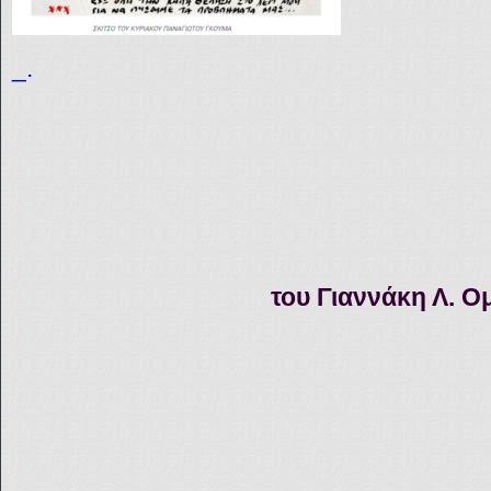
_.
του Γιαννάκη Λ. 