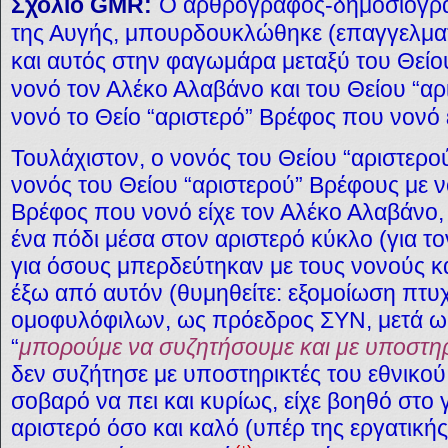
Σχόλιο GMR:
Ο αρθρογράφος-δημοσιογρ
της Αυγής, μπουρδουκλώθηκε (επαγγελματικ
και αυτός στην φαγωμάρα μεταξύ του Θείο
νονό τον Αλέκο Αλαβάνο και του Θείου “α
νονό το Θείο “αριστερό” Βρέφος που νονό 
Τουλάχιστον, ο νονός του Θείου “αριστερο
νονός του Θείου “αριστερού” Βρέφους με ν
Βρέφος που νονό είχε τον Αλέκο Αλαβάνο, 
ένα πόδι μέσα στον αριστερό κύκλο (για τ
για όσους μπερδεύτηκαν με τους νονούς κα
έξω από αυτόν (θυμηθείτε: εξομοίωση πτυχ
ομοφυλόφιλων, ως πρόεδρος ΣΥΝ, μετά ω
“
μπορούμε να συζητήσουμε και με υποστηρ
δεν συζήτησε με υποστηρικτές του εθνικού ν
σοβαρό να πει και κυρίως, είχε βοηθό στο 
αριστερό όσο και καλό (υπέρ της εργατικής