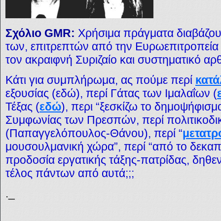
Σχόλιο GMR:
Χρήσιμα πράγματα διαβάζουμ
των, επιτρεπτών από την Ευρωεπιτροπεία 
τον ακραιφνή Συριζαίο και συστηματικό α
Κάτι για συμπλήρωμα, ας πούμε περί
κατ
εξουσίας (εδώ), περί Γάτας των Ιμαλαΐων (
Τέξας (
εδώ
), περι “ξεσκίζω το δημοψήφισμ
Συμφωνίας των Πρεσπών, περί πολιτικοδι
(Παπαγγελόπουλος-Θάνου), περί “
μετατρ
μουσουλμανική χώρα”, περί “από το δεκαπ
προδοσία εργατικής τάξης-πατρίδας, δηθεν
τέλος πάντων από αυτά;;;
._