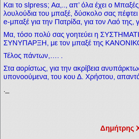
Και το slpress; Αα,.., απ’ όλα έχει ο Μπαξές
λουλούδια του μπαξέ, δύσκολο σας πέφτει
e-μπαξέ για την Πατρίδα, για τον Λαό της, 
Μα, τόσο πολύ σας γοητεύει η ΣΥΣΤΗΜΑΤ
ΣΥΝΥΠΑΡΞΗ, με τον μπαξέ της ΚΑΝΟΝΙ
Τέλος πάντων,…. .
Στα αορίστως, για την ακρίβεια ανυπάρκτως
υπονοούμενα, του κου Δ. Χρήστου, απαντ
._
Δημήτρης 