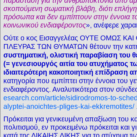
παράσταση για την ανθρωποκτονία από αμέ
σκοπούμενη σωματική βλάβη, διότι επλήγ
πρόσωπα και δεν εμπίπτουν στην έννοια τ
κοινωνικού ενδιαφέροντος
», ανέφερε χαρακ
Ούτε ο κος Εισαγγελέας ΟΥΤΕ ΟΜΩΣ ΚΑΙ
ΠΛΕΥΡΑΣ ΤΩΝ ΘΥΜΑΤΩΝ θέτουν την κατ
συστηματική, ολιστική παραβίαση του 
(= γενεσιουργός αιτία του ατυχήματος τ
ιδιαιτερότερη κακοποιητική επίδραση α
κατηγορία που εμπίπτει στην έννοια του γ
ενδιαφέροντος. Αναλυτικότερα στον σύνδ
esearch.com/article/sidirodromos-to-sched
alyptei-anoichtes-pliges-kai-ekkremotites/
Πρόκειται για γενικευμένη απαξίωση του 
πολιτισμού, εν προκειμένω πρόκειται και 
κατά της ΔΙΚΑΙΗΣ ΔΙΚΗΣ για το ατύχημα τ