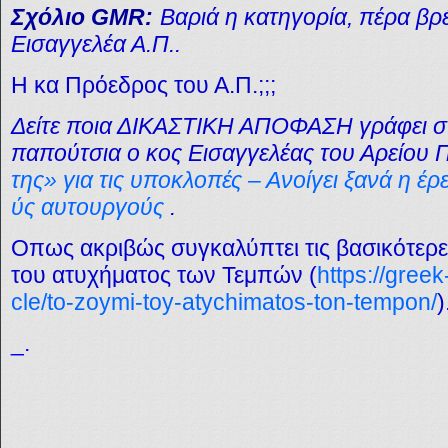
Σχόλιο GMR:
Βαριά η κατηγορία, πέρα βρ
Εισαγγελέα Α.Π..
Η κα Πρόεδρος του Α.Π.;;;
Δείτε ποια ΔΙΚΑΣΤΙΚΗ ΑΠΟΦΑΣΗ γράφει στ
παπούτσια ο κος Εισαγγελέας του Αρείου 
της» για τις υποκλοπές – Ανοίγει ξανά η έρ
ύς αυτουργούς
.
Οπως ακριβώς συγκαλύπτει τις βασικότερες 
του ατυχήματος των Τεμπών (
https://gree
cle/to-zoymi-toy-atychimatos-ton-tempon/
)
_.