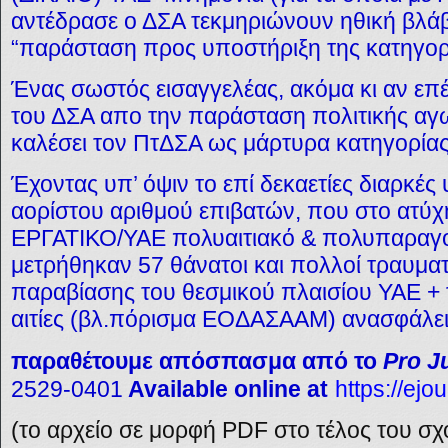
αντέδρασε ο ΔΣΑ τεκμηριώνουν ηθική βλάβ
“παράσταση προς υποστήριξη της κατηγορί
Ένας σωστός εισαγγελέας, ακόμα κι αν επ
του ΔΣΑ απο την παράσταση πολιτικής αγ
καλέσει τον ΠτΔΣΑ ως μάρτυρα κατηγορίας
Έχοντας υπ’ όψιν το επί δεκαετίες διαρκές
αορίστου αριθμού επιβατών, που στο ατύ
ΕΡΓΑΤΙΚΟ/ΥΑΕ πολυαιτιακό & πολυπαραγο
μετρήθηκαν 57 θάνατοι και πολλοί τραυματ
παραβίασης του θεσμικού πλαισίου
ΥΑΕ + 
αιτίες
(βλ.πόρισμα ΕΟΔΑΣΑΑΜ) ανασφάλει
παραθέτουμε
απόσπασμα από το
Pro J
2529-0401
Available online at
https://ejou
(το αρχείο σε μορφή PDF στο τέλος του σχ