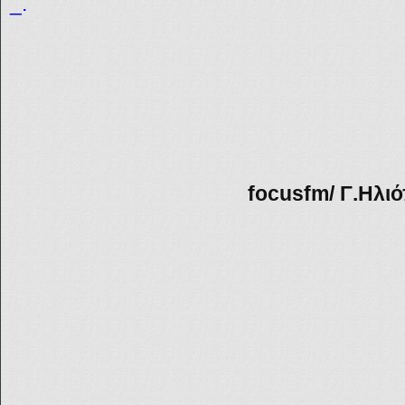
_.
focusfm/ Γ
.Ηλι