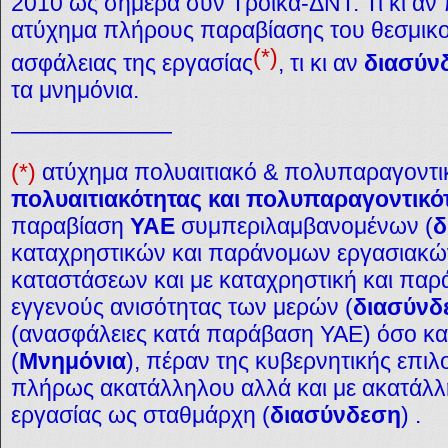
2010 ως σήμερα συν Τρόϊκα-ΔΝΤ. Τι κι αν π
ατύχημα πλήρους παραβίασης του θεσμικού
(*)
ασφάλειας της εργασίας
, τι κι αν
διασύν
τα μνημόνια.
———————
(*)
ατύχημα πολυαιτιακό & πολυπαραγοντικ
πολυαιτιακότητας και πολυπαραγοντικό
παραβίαση
ΥΑΕ
συμπεριλαμβανομένων (
δ
καταχρηστικών και παράνομων εργασιακώ
καταστάσεων και με καταχρηστική και παρ
εγγενούς ανισότητας των μερών (
διασύνδ
(ανασφάλειες κατά παράβαση ΥΑΕ) όσο κα
(
Μνημόνια
), πέραν της κυβερνητικής επι
πλήρως ακατάλληλου αλλά και με ακατάλλ
εργασίας ως σταθμάρχη (
διασύνδεση
) .