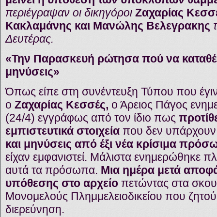
περιέγραψαν οι δικηγόροι
Ζαχαρίας Κεσσ
Κακλαμάνης και Μανώλης Βελεγρακης
τ
Δευτέρας.
«Την Παρασκευή ρώτησα πού να καταθέσ
μηνύσεις»
Όπως είπε στη συνέντευξη Τύπου που έγι
ο
Ζαχαρίας Κεσσές,
ο Άρειος Πάγος ενημ
(24/4) εγγράφως από τον ίδιο πως
προτίθε
εμπιστευτικά στοιχεία
που δεν υπάρχουν 
και μηνύσεις από έξι νέα κρίσιμα πρόσ
είχαν εμφανιστεί. Μάλιστα ενημερώθηκε πλή
αυτά τα πρόσωπα.
Μια ημέρα μετά αποφ
υπόθεσης στο αρχείο
πετώντας στα σκου
Μονομελούς Πλημμελειοδικείου που ζητού
διερεύνηση.