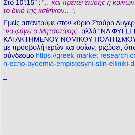
Στο 10′:15″ : “
…και πρέπει επίσης η κοινων
το δικό της καθήκον…
“.
Εμείς απαντούμε στον κύριο Σταύρο Λυγερ
“
να φύγει ο Μητσοτάκης
” αλλά “ΝΑ ΦΥΓΕ
ΚΑΤΑΚΤΗΜΕΝΟΥ ΝΟΜΙΚΟΥ ΠΟΛΙΤΙΣΜΟΥ” η 
με προσβολή ιερών και οσίων, ριζώσει, όπ
σύνδεσμο
https://greek-market-research.c
n-echo-oydemia-empistosyni-stin-elliniki-d
_.