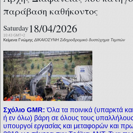
παράβαση καθήκοντος
18/04/2026
Saturday
10:43 GMT+2
Κείμενα Γνώμης
ΔΙΚΑΙΟΣΥΝΗ
Σιδηροδρομικό δυστύχημα Τεμπών
Σχόλιο GMR:
Όλα
τα ποινικά (υπαρκτά κα
ή εν όλω) βάρη σε όλους τους υπαλλήλου
υπουργοί εργασίας και μεταφορών και πρ