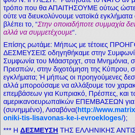
τρόπο που θα ΑΠΑΙΤΗΣΟΥΜΕ ούτως ώστε 
ούτε να διευκολύνουμε νατοϊκά εγκλήματα
βλέπει το, “
Στην οποιαδήποτε συμμαχία δε
αλλά να συμμετέχουμε
“.
Επίσης ρωτάμε: Μήπως με τέτοιες ΠΡΟΗ
ΔΕΣΜΕΥΣΕΙΣ οδηγηθήκαμε στην Συμφωνία
Συμφωνία του Μάαστριχτ, στα Μνημόνια, 
Πρεσπών, στην διχοτόμηση της Κύπρου, σ
εγκλήματα; Ή μήπως οι προηγούμενες δεσμ
αλλά μπορούσαμε να αλλάξουμε τον χαρα
επεμβάσεων για Κυπριακό, Πρέσπες, και 
αμερικανοευρωπαϊκών ΕΠΕΜΒΑΣΕΩΝ για 
(συνημμένο), Λισαβόνα(
http://www.matrix
oniki-tis-lisavonas-ke-i-evroekloges/
);
*** Η
ΔΕΣΜΕΥΣΗ
ΤΗΣ ΕΛΛΗΝΙΚΗΣ ΑΝΤΙΣ