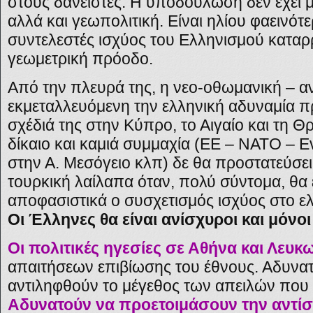
στους δανειστές. Η υποδούλωση δεν έχει 
αλλά και γεωπολιτική. Είναι ηλίου φαεινότερ
συντελεστές ισχύος του Ελληνισμού καταρρ
γεωμετρική πρόοδο.
Από την πλευρά της, η νεο-οθωμανική – α
εκμεταλλευόμενη την ελληνική αδυναμία π
σχέδιά της στην Κύπρο, το Αιγαίο και τη Θ
δίκαιο και καμιά συμμαχία (ΕΕ – ΝΑΤΟ – 
στην Α. Μεσόγειο κλπ) δε θα προστατεύσε
τουρκική λαίλαπα όταν, πολύ σύντομα, θα 
αποφασιστικά ο συσχετισμός ισχύος στο ε
Οι Έλληνες θα είναι ανίσχυροι και μόνοι
Οι πολιτικές ηγεσίες σε Αθήνα και Λευκ
απαιτήσεων επιβίωσης του έθνους. Αδυνατ
αντιληφθούν το μέγεθος των απειλών που
Αδυνατούν να προετοιμάσουν την αντί