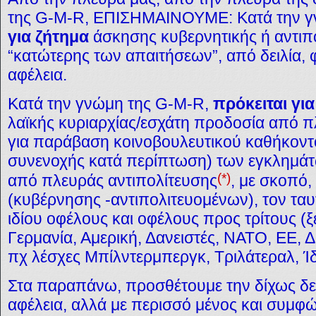
της G-M-R, ΕΠΙΣΗΜΑΙΝΟΥΜΕ: Κατά την γ
για ζήτημα
άσκησης κυβερνητικής ή αντιπο
“κατώτερης των απαιτήσεων”, από δειλία, 
αφέλεια.
Κατά την γνώμη της G-M-R,
πρόκειται γι
λαϊκής κυριαρχίας/εσχάτη προδοσία από 
για παράβαση κοινοβουλευτικού καθήκοντ
συνενοχής κατά περίπτωση) των εγκλημά
(*)
από πλευράς αντιπολίτευσης
, με σκοπό
(κυβέρνησης -αντιπολιτευομένων), τον τ
ιδίου οφέλους και οφέλους προς τρίτους (
Γερμανία, Αμερική, Δανειστές, ΝΑΤΟ, ΕΕ, 
πχ λέσχες Μπίλντερμπεργκ, Τριλάτεραλ, Ί
Στα παραπάνω, προσθέτουμε την δίχως δει
αφέλεια, αλλά με περισσό μένος και συμφώ