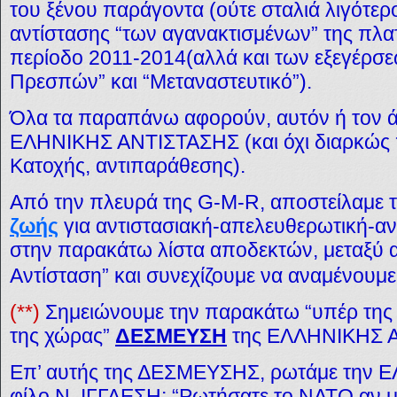
του ξένου παράγοντα (ούτε σταλιά λιγότερο
αντίστασης “των αγανακτισμένων” της πλα
περίοδο 2011-2014(αλλά και των εξεγέρσε
Πρεσπών” και “Μεταναστευτικό”).
Όλα τα παραπάνω αφορούν, αυτόν ή τον 
ΕΛΗΝΙΚΗΣ ΑΝΤΙΣΤΑΣΗΣ (και όχι διαρκώς 
Κατοχής, αντιπαράθεσης).
Από την πλευρά της G-M-R, αποστείλαμε 
ζωής
για αντιστασιακή-απελευθερωτική-αν
στην παρακάτω λίστα αποδεκτών, μεταξύ α
Αντίσταση” και συνεχίζουμε να
αναμένουμε
(**)
Σημειώνουμε την παρακάτω “υπέρ της 
της χώρας”
ΔΕΣΜΕΥΣΗ
της ΕΛΛΗΝΙΚΗΣ 
Επ’ αυτής της ΔΕΣΜΕΥΣΗΣ, ρωτάμε την ΕΛ.
φίλο Ν. ΙΓΓΛΕΣΗ: “Ρωτήσατε το ΝΑΤΟ αν μα