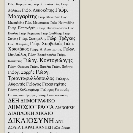
Γιώρ. Καραμέρος
Γιώρ. Κατρούγκαλος
Γιώρ.
Γιώρ.
Γιώρ. Λυκοκάπης
Λιλλήκας
Μαργαρίτης
Γιώρ. Μενεσιάν
Γιώρ.
Μιχαηλίδης
Γιώρ. Μουσταϊρας
Γιώρ. Νικητιάδης
Γιώρ. Παπανδρέου
Γιώρ. Παπανικολάου
Γιώρ.
Παύλος
Γιώρ. Ρωμανιάς
Γιώρ. Σταθάκης
Γιώρ.
Γιώρ. Τράγκας
Γιώρ. Σωτηρέλης
Στείρης
Γιώρ. Χαρβαλιάς
Γιώρ.
Γιώρ. Φλωρίδης
Χριστάκος
Γιώργ.
Γιώργ. Α. Λεονταρίτης
Βασσάλος
Γιώργ. Βοσκόπουλος
Γιώργ.
Γιώργ. Κοντογιώργης
Καισάριος
Γιώργ. Ουρανός
Γιώργ. Πατέλης
Γιώργ. Πολίτης
Γιώργ.
Γιώργ. Σαρρής
Τριανταφυλλόπουλος
Γιώργος
Γιώργος Γεραπετρίτης
Αϋφαντής
Γιώργος Ρωμανός
Γιώργος Καλλιακμάνης
Γουατεμάλα
Γραμμές βάσης
Γυναικοκτονίες
ΔΕΗ
ΔΗΜΟΓΡΑΦΙΚΟ
ΔΗΜΟΣΙΟΓΡΑΦΙΑ
ΔΙΑΝΟΗΣΗ
ΔΙΑΠΛΟΚΗ
ΔΙΚΑΙΟ
ΔΙΚΑΙΟΣΥΝΗ
ΔΝΤ
ΔΟΛΙΑ ΠΑΡΑΠΛΑΝΗΣΗ
ΔΣΑ
Δίκαιο