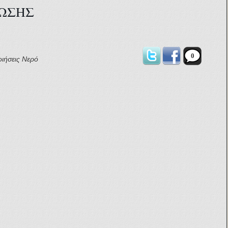
ΩΣΗΣ
0
οιήσεις
Νερό