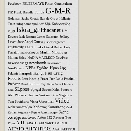
Facebook
FELBERMAYR
Finian Cunningham
G-M-R
Funds
FIR
Frank Brendle
Goldman Sachs
Grexit
Han de Groot
Hellenic
Train
infognomonpolitics/ Σάβ. Καλεντερίδης
Iskra_gr
Ithacanet
in_gr
J. M.
Jeffrey
Keynes
Jack Rasmus
James Galbraith
Levett
Jose Angel Gurria
justiceforgreece
koykfamily
LGBT
Limks
Lionel Barber
Luigi
Marfin
Ferrajoli
makroskopos
Militaire-gr
Million Belay
NADIA MACLEOD
NewPost
newsbeast.gr
newsbomb
newsroom
NPEs Σχέδιο Ηρακλής
NordStream
Parapolitika_gr
Paul Craig
Palantir
Roberts
Peter Koenig
Pfizer
Pier Paolo Pasolini
Predator
Rand Clifford
Ray Dalio
Sam Childers
SLpress
skai
Spiegel
Strauss Kahn
Support
ART Workers
Thomas Sankara
Time Magazine
Video
Victor Grossman
Tom Streithorst
Xρήστος Καπούτσης
woke κουλτούρα
Zaef
Άρης
Zoltan Pogatsa
«Ταμείο Ανάκαμψης»
Χατζηστεφάνου
Άρθρο 93Σ
Άστεγοι
Έντι
Α.Π.
Ράμα
ΑΒΑΤΟ
ΑΓΑΝΑΚΤΙΣΜΕΝΟΙ
ΑΙΓΥΠΤΟΣ
ΑΙΓΑΙΟ
ΑΛΛΗΛΕΓΓΥΟΙ