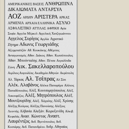
ΑΝΘΡΩΠΙΝΑ
ΑΜΕΡΙΚΑΝΙΚΕΣ ΒΑΣΕΙΣ
ΔΙΚΑΙΩΜΑΤΑ
ΑΝΤΑΡΣΥΑ
ΑΟΖ
ΑΡΙΣΤΕΡΑ
ΑΡΔΗΝ
ΑΡΚΑΣ
ΑΣΥΛΟ
ΑΡΜΕΝΙΑ
ΑΡΧΑΙΑ ΕΛΛΗΝΙΚΑ
ΑΣΦΑΛΙΣΤΙΚΟ
ΑΤΤΙΛΑΣ
ΑΦΡΙΚΗ
Αγία
Σοφία
Αγγελα Μέρκελ
Αγγελική Χατζηιωάννου
Αγγελος Συρίγος
Αγροτικό
Αγγλία
Αδωνις Γεωργιάδης
Ζήτημα
Αζερμπαϊτζάν
Αθ. Κουκάκης
Αθέμιτος
Ανταγωνισμός
Αθαν. Διάκος
Αθαν. Κωτσόπουλος
Αθαν. Μπούνταλης
Αθαν. Πέτσα
Αιγιαλίτιδα
Αικ. Σακελλαροπούλου
Ζώνη
Αιμίλιος Αυγουλέας
Ακαδημία Αθηνών
Ακρόπολη
Αλ. Τσίπρας
Αλ. Τάρκας
Αλ Σίσι
Αλέκ. Αλαβάνος
Αλέκα Παπαρήγα
Αλέκος
Αλέξ. Κουτσομητόπουλος
Παπαδόπουλος
Αλέξ.
Αλέξ. Μητρόπουλος
Αλέξ.
Λυκουρέζος
Μουτζουρίδης
Αλέξ. Χρύσης
Αλέξ. Χάχαλης
Αλέξης Κούγιας
Αλέξης Πανούσης
Αλέξιος
Αλεξάν. Κοροξενίδη
Αλβανία
Λεοντής
Αλκιβ.
Αναστ.
Ανασ. Κώνστας
Κεφαλάς
Λαυρέντζος
Ανδ. Βγενόπουλος
Ανδ.
Ανδρ. Αθηναίος
Κοσιάρης
Ανδ. Παπανδρέου