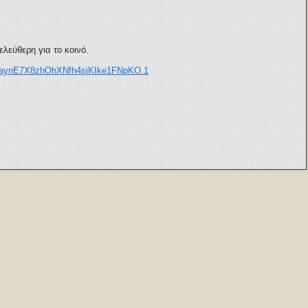
λεύθερη για το κοινό.
=fjaynE7X8zhOhXNfh4sjKIke1FNpKO.1