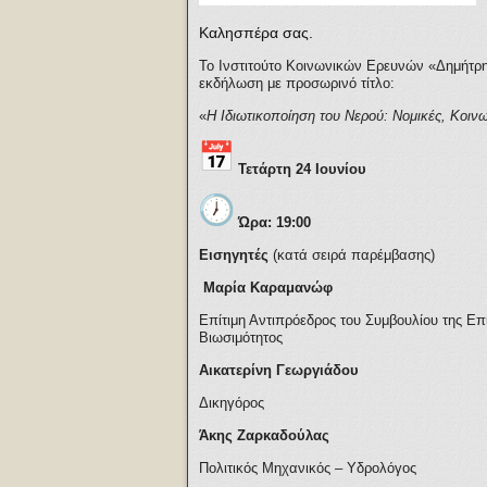
Καλησπέρα σας.
Το Ινστιτούτο Κοινωνικών Ερευνών «Δημήτρ
εκδήλωση με προσωρινό τίτλο:
«
Η Ιδιωτικοποίηση του Νερού: Νομικές, Κοιν
Τετάρτη 24 Ιουνίου
Ώρα: 19:00
Εισηγητές
(κατά σειρά παρέμβασης)
Μαρία Καραμανώφ
Επίτιμη Αντιπρόεδρος του Συμβουλίου της Επ
Βιωσιμότητος
Αικατερίνη Γεωργιάδου
Δικηγόρος
Άκης Ζαρκαδούλας
Πολιτικός Μηχανικός – Υδρολόγος