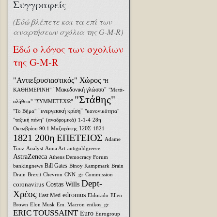
Συγγραφείς
(Εδώ βλέπετε και τα επί των
αναρτήσεων σχόλια της G-M-R)
Εδώ ο λόγος των σχολίων
της G-M-R
"Αντιεξουσιαστικός" Χώρος
"Η
"Μακεδονική γλώσσα"
ΚΑΘΗΜΕΡΙΝΗ"
"Μετά-
"Στάθης"
αλήθεια"
"ΣΥΜΜΕΤΕΧΩ"
"ενεργειακή κρίση"
"Το Βήμα"
"κανονικότητα"
"ταξική πάλη"
(αναδρομικά)
1-1-4
28η
120Σ
Οκτωβρίου
90.1 Μαζαράκης
1821
1821 200η ΕΠΕΤΕΙΟΣ
Adame
Tooz
Analyst
Anna Art
antigoldgreece
AstraZeneca
Athens Democracy Forum
Bill Gates
bankingnews
Binoy Kampmark
Brain
Drain
Brexit
Chevron
CNN_gr
Commission
Dept-
coronavirus
Costas Wills
Χρέος
edromos
East Med
Eldorado
Ellen
Brown
Elon Musk
Em. Macron
enikos_gr
ERIC TOUSSAINT
Euro
Eurogroup