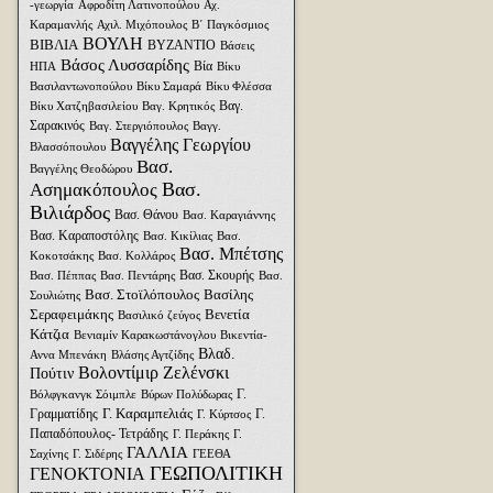
-γεωργία
Αφροδίτη Λατινοπούλου
Αχ.
Καραμανλής
Αχιλ. Μιχόπουλος
Β΄ Παγκόσμιος
ΒΟΥΛΗ
ΒΙΒΛΙΑ
ΒΥΖΑΝΤΙΟ
Βάσεις
Βάσος Λυσσαρίδης
Βία
ΗΠΑ
Βίκυ
Βασιλαντωνοπούλου
Βίκυ Σαμαρά
Βίκυ Φλέσσα
Βαγ.
Βίκυ Χατζηβασιλείου
Βαγ. Κρητικός
Σαρακινός
Βαγ. Στεργιόπουλος
Βαγγ.
Βαγγέλης Γεωργίου
Βλασσόπουλου
Βασ.
Βαγγέλης Θεοδώρου
Βασ.
Ασημακόπουλος
Βιλιάρδος
Βασ. Θάνου
Βασ. Καραγιάννης
Βασ. Καραποστόλης
Βασ. Κικίλιας
Βασ.
Βασ. Μπέτσης
Κοκοτσάκης
Βασ. Κολλάρος
Βασ. Σκουρής
Βασ. Πέππας
Βασ. Πεντάρης
Βασ.
Βασ. Στοϊλόπουλος
Βασίλης
Σουλιώτης
Σεραφειμάκης
Βενετία
Βασιλικό ζεύγος
Κάτζια
Βενιαμίν Καρακωστάνογλου
Βικεντία-
Βλαδ.
Αννα Μπενάκη
Βλάσης Αγτζίδης
Βολοντίμιρ Ζελένσκι
Πούτιν
Γ.
Βόλφγκανγκ Σόιμπλε
Βύρων Πολύδωρας
Γ. Καραμπελιάς
Γραμματίδης
Γ.
Γ. Κύρτσος
Παπαδόπουλος- Τετράδης
Γ. Περάκης
Γ.
ΓΑΛΛΙΑ
Σαχίνης
Γ. Σιδέρης
ΓΕΕΘΑ
ΓΕΩΠΟΛΙΤΙΚΗ
ΓΕΝΟΚΤΟΝΙΑ