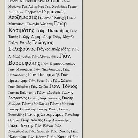
Γάζα
ΓΕΩΡΓΙΑ
ΓΡΑΦΕΙΟΚΡΑΤΙΑ
Γέλενα
Μούχινα
Γερ. Λιβιτσάνος
Γερ. Χουλιάρας
Γεράσ.
Γερμανικές
Γερμανία
Λιβιτσάνος
Αποζημιώσεις
Γεωρ.
Γερμανική Κατοχή
Γεώρ.
Μπιτάκου
Γεωργία Αδειλίνη
Κασιμάτης
Γεώρ. Παπασίμος
Γεώρ.
Γεώργ. Δημητράκης
Τσιπάς
Γεώργ. Μιχαήλ
Γεώργιος
Γεώργ. Ρακκάς
Σκλαβούνος
Γιάγκος Ανδρεάδης
Γιάν.
Γιάν.
Α. Μυλόπουλος
Γιάν. Αθανασιάδης
Βαρουφάκης
Γιάν. Κιμπουρόπουλος
Γιάν. Μπουτάρης
Γιάν. Νικολόπουλος
Γιάν.
Γιάν. Παπαμιχαήλ
Γιάν.
Παλαιολόγος
Πρετεντέρης
Γιάν. Ρουμπάτης
Γιάν. Σιάτρας
Γιάν. Τόλιος
Γιάν. Σιδεράτος
Γιάν. Σχίζας
Γιάννης
Γιάννης Βαληνάκης
Γιάννης Δουλφής
Δραγασάκης
Γιάννης
Γιάννης Καραμολέγκος
Μαύρος
Γιάννης Μπέλτσιος
Γιάννης Μπασιάς
Γιάννης Πανταζίδης
Γιάννης Ρίτσος
Γιάννης
Γιάννης Στουρνάρας
Στεφανίδης
Γιαννάκης
Γιώρ. Αδαλής
Ομήρου
Γιώρ. Αποστολέρης
Γιώρ. Βενέτης
Γιώρ. Βλάχος
Γιώρ.
Γιώρ.
Δασκαλούδης
Γιώρ. Δελαστίκ
Γιώρ. Ζουμάς
Γιώρ. Καπουτζίδης
Ηλιόπουλος
Γιώρ. Κέντας