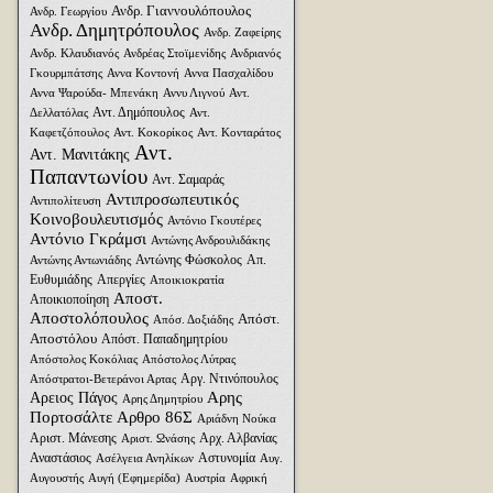
Ανδρ. Γιαννουλόπουλος
Ανδρ. Γεωργίου
Ανδρ. Δημητρόπουλος
Ανδρ. Ζαφείρης
Ανδρ. Κλαυδιανός
Ανδρέας Στοϊμενίδης
Ανδριανός
Γκουρμπάτσης
Αννα Κοντονή
Αννα Πασχαλίδου
Αννα Ψαρούδα- Μπενάκη
Αννυ Λιγνού
Αντ.
Αντ. Δημόπουλος
Δελλατόλας
Αντ.
Καφετζόπουλος
Αντ. Κοκορίκος
Αντ. Κονταράτος
Αντ.
Αντ. Μανιτάκης
Παπαντωνίου
Αντ. Σαμαράς
Αντιπροσωπευτικός
Αντιπολίτευση
Κοινοβουλευτισμός
Αντόνιο Γκουτέρες
Αντόνιο Γκράμσι
Αντώνης Ανδρουλιδάκης
Αντώνης Φώσκολος
Απ.
Αντώνης Αντωνιάδης
Ευθυμιάδης
Απεργίες
Αποικιοκρατία
Αποστ.
Αποικιοποίηση
Αποστολόπουλος
Απόστ.
Απόσ. Δοξιάδης
Αποστόλου
Απόστ. Παπαδημητρίου
Απόστολος Κοκόλιας
Απόστολος Λύτρας
Αργ. Ντινόπουλος
Απόστρατοι-Βετεράνοι Αρτας
Αρης
Αρειος Πάγος
Αρης Δημητρίου
Πορτοσάλτε
Αρθρο 86Σ
Αριάδνη Nούκα
Αριστ. Μάνεσης
Αρχ. Αλβανίας
Αριστ. Ωνάσης
Αναστάσιος
Αστυνομία
Ασέλγεια Ανηλίκων
Αυγ.
Αυγουστής
Αυγή (Εφημερίδα)
Αυστρία
Αφρική