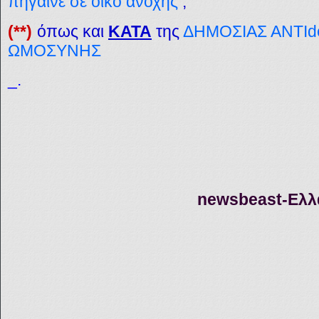
πήγαινε σε οίκο ανοχής
,
(**)
όπως και
ΚΑΤΑ
της
ΔΗΜΟΣΙΑΣ ΑΝΤΙd
ΩΜΟΣΥΝΗΣ
_.
n
ewsbeast-Ε
λλ