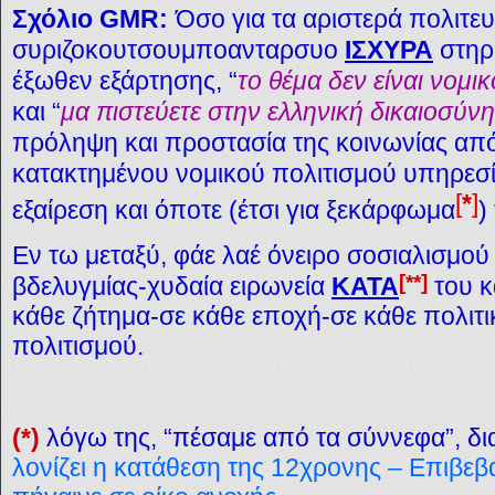
Σχόλιο GMR:
Όσο για τα αριστερά πολιτε
συριζοκουτσουμποανταρσυο
ΙΣΧΥΡΑ
στηρ
έξωθεν εξάρτησης, “
το θέμα δεν είναι νομικ
και “
μα πιστεύετε στην ελληνική δικαιοσύνη
πρόληψη και προστασία της κοινωνίας από
κατακτημένου νομικού πολιτισμού υπηρεσίε
[
*
]
εξαίρεση και όποτε (έτσι για ξεκάρφωμα
)
Εν τω μεταξύ, φάε λαέ όνειρο σοσιαλισμού
[
**
]
βδελυγμίας-χυδαία ειρωνεία
ΚΑΤΑ
του κ
κάθε ζήτημα-σε κάθε εποχή-σε κάθε πολιτ
πολιτισμού.
(*)
λόγω της, “πέσαμε από τα σύννεφα”, δ
λονίζει η κατάθεση της 12χρονης – Επιβεβα