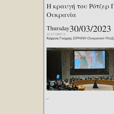
Η κραυγή του Ρότζερ Γ
Ουκρανία
30/03/2023
Thursday
15:37 GMT+2
Κείμενα Γνώμης
ΕΙΡΗΝΗ
Ουκρανικό
Ρότζ
_.