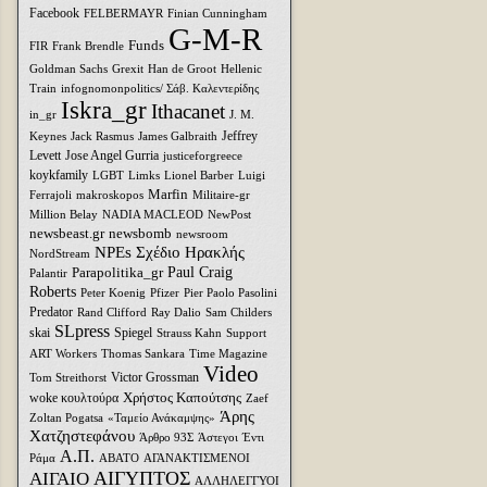
Facebook
FELBERMAYR
Finian Cunningham
G-M-R
Funds
FIR
Frank Brendle
Goldman Sachs
Grexit
Han de Groot
Hellenic
Train
infognomonpolitics/ Σάβ. Καλεντερίδης
Iskra_gr
Ithacanet
in_gr
J. M.
Jeffrey
Keynes
Jack Rasmus
James Galbraith
Levett
Jose Angel Gurria
justiceforgreece
koykfamily
LGBT
Limks
Lionel Barber
Luigi
Marfin
Ferrajoli
makroskopos
Militaire-gr
Million Belay
NADIA MACLEOD
NewPost
newsbeast.gr
newsbomb
newsroom
NPEs Σχέδιο Ηρακλής
NordStream
Parapolitika_gr
Paul Craig
Palantir
Roberts
Peter Koenig
Pfizer
Pier Paolo Pasolini
Predator
Rand Clifford
Ray Dalio
Sam Childers
SLpress
skai
Spiegel
Strauss Kahn
Support
ART Workers
Thomas Sankara
Time Magazine
Video
Victor Grossman
Tom Streithorst
Xρήστος Καπούτσης
woke κουλτούρα
Zaef
Άρης
Zoltan Pogatsa
«Ταμείο Ανάκαμψης»
Χατζηστεφάνου
Άρθρο 93Σ
Άστεγοι
Έντι
Α.Π.
Ράμα
ΑΒΑΤΟ
ΑΓΑΝΑΚΤΙΣΜΕΝΟΙ
ΑΙΓΥΠΤΟΣ
ΑΙΓΑΙΟ
ΑΛΛΗΛΕΓΓΥΟΙ