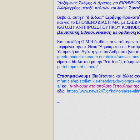
“
Δεξαμενής Σκέψης & Δράσης
για ΕΙΡΗΝΗ-ΟΧΙ
Αλληλεγγύης μεταξύ πολιτών και λαών
.
Συντό
Βέβαια, αυτή η “
δ.ά.δ.α.” Ειρήνης-Προκοπ
και για το ΕΠΟΜΕΝΟ ΔΙΑΣΤΗΜΑ, με ΣΧΕΔ
ΚΑΤΟΧΗ” ΑΝΤΙΠΡΟΣΩΠΕΥΤΙΚΟΥ ΚΟΙΝΟΒΟΥΛΕ
(Συντακτική Εθνοσυνέλευση με ορθάνοιχτ
Και επειδή η G-M-R διαθέτει συνεπή αγωνιστ
περιμένει την εκ Θεού “Δημοκρατία σε Εφαρμ
Υπομονή και Αγάπη για τον Άνθρωπο (ναι α
greek-market-research.com/clink/sosialismos-
είμαστε δίπλα του με την “δ.ά.δ.α.”), σύμφ
pertol-mprecht-simera/
.
Ε
πισημειώνουμε
(διαθέτοντας και άλλες ακ
m/article/epistoli-mikis-theodorakis-giorgos-
s/
και “
Φτάνουμε στο απόλυτο ξεπούλημα της 
εδώ:
https://www.news247.gr/koinonia/se-eiri
_.