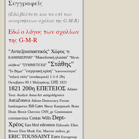
Συγγραφείς
(Εδώ βλέπετε και τα επί των
αναρτήσεων σχόλια της G-M-R)
Εδώ ο λόγος των σχολίων
της G-M-R
"Αντιεξουσιαστικός" Χώρος
"Η
"Μακεδονική γλώσσα"
ΚΑΘΗΜΕΡΙΝΗ"
"Μετά-
"Στάθης"
αλήθεια"
"ΣΥΜΜΕΤΕΧΩ"
"ενεργειακή κρίση"
"Το Βήμα"
"κανονικότητα"
"ταξική πάλη"
(αναδρομικά)
1-1-4
28η
120Σ
Οκτωβρίου
90.1 Μαζαράκης
1821
1821 200η ΕΠΕΤΕΙΟΣ
Adame
Tooz
Analyst
Anna Art
antigoldgreece
AstraZeneca
Athens Democracy Forum
Bill Gates
bankingnews
Binoy Kampmark
Brain
Drain
Brexit
Chevron
CNN_gr
Commission
Dept-
coronavirus
Costas Wills
Χρέος
edromos
East Med
Eldorado
Ellen
Brown
Elon Musk
Em. Macron
enikos_gr
ERIC TOUSSAINT
Euro
Eurogroup