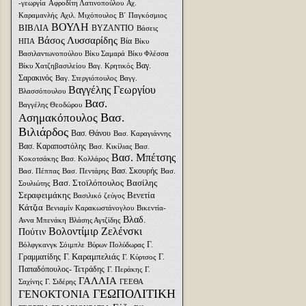
-γεωργία
Αφροδίτη Λατινοπούλου
Αχ.
Καραμανλής
Αχιλ. Μιχόπουλος
Β΄ Παγκόσμιος
ΒΟΥΛΗ
ΒΙΒΛΙΑ
ΒΥΖΑΝΤΙΟ
Βάσεις
Βάσος Λυσσαρίδης
Βία
ΗΠΑ
Βίκυ
Βασιλαντωνοπούλου
Βίκυ Σαμαρά
Βίκυ Φλέσσα
Βαγ.
Βίκυ Χατζηβασιλείου
Βαγ. Κρητικός
Σαρακινός
Βαγ. Στεργιόπουλος
Βαγγ.
Βαγγέλης Γεωργίου
Βλασσόπουλου
Βασ.
Βαγγέλης Θεοδώρου
Βασ.
Ασημακόπουλος
Βιλιάρδος
Βασ. Θάνου
Βασ. Καραγιάννης
Βασ. Καραποστόλης
Βασ. Κικίλιας
Βασ.
Βασ. Μπέτσης
Κοκοτσάκης
Βασ. Κολλάρος
Βασ. Σκουρής
Βασ. Πέππας
Βασ. Πεντάρης
Βασ.
Βασ. Στοϊλόπουλος
Βασίλης
Σουλιώτης
Σεραφειμάκης
Βενετία
Βασιλικό ζεύγος
Κάτζια
Βενιαμίν Καρακωστάνογλου
Βικεντία-
Βλαδ.
Αννα Μπενάκη
Βλάσης Αγτζίδης
Βολοντίμιρ Ζελένσκι
Πούτιν
Γ.
Βόλφγκανγκ Σόιμπλε
Βύρων Πολύδωρας
Γ. Καραμπελιάς
Γραμματίδης
Γ.
Γ. Κύρτσος
Παπαδόπουλος- Τετράδης
Γ. Περάκης
Γ.
ΓΑΛΛΙΑ
Σαχίνης
Γ. Σιδέρης
ΓΕΕΘΑ
ΓΕΩΠΟΛΙΤΙΚΗ
ΓΕΝΟΚΤΟΝΙΑ