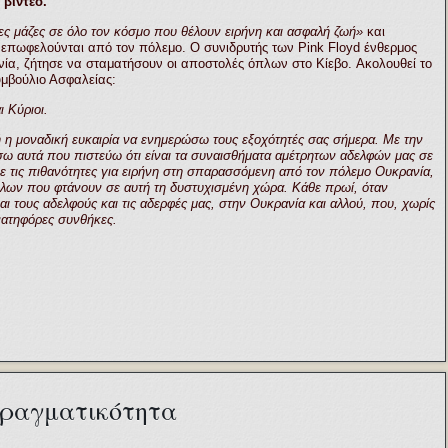
βίντεο.
ς μάζες σε όλο τον κόσμο που θέλουν ειρήνη και ασφαλή ζωή»
και
επωφελούνται από τον πόλεμο. Ο συνιδρυτής των Pink Floyd ένθερμος
νία, ζήτησε να σταματήσουν οι αποστολές όπλων στο Κίεβo. Ακολουθεί το
υμβούλιο Ασφαλείας:
 Κύριοι.
ή η μοναδική ευκαιρία να ενημερώσω τους εξοχότητές σας σήμερα. Με την
ω αυτά που πιστεύω ότι είναι τα συναισθήματα αμέτρητων αδελφών μας σε
με τις πιθανότητες για ειρήνη στη σπαρασσόμενη από τον πόλεμο Ουκρανία,
πλων που φτάνουν σε αυτή τη δυστυχισμένη χώρα. Κάθε πρωί, όταν
ι τους αδελφούς και τις αδερφές μας, στην Ουκρανία και αλλού, που, χωρίς
ανατηφόρες συνθήκες.
 πραγματικότητα