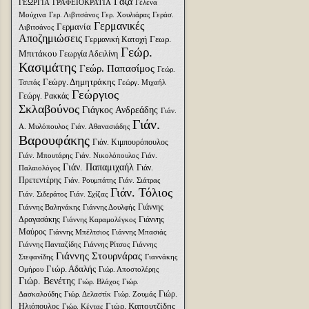
Γάζα
ΓΕΩΡΓΙΑ
ΓΡΑΦΕΙΟΚΡΑΤΙΑ
Γέλενα
Μούχινα
Γερ. Λιβιτσάνος
Γερ. Χουλιάρας
Γεράσ.
Γερμανικές
Γερμανία
Λιβιτσάνος
Αποζημιώσεις
Γεωρ.
Γερμανική Κατοχή
Γεώρ.
Μπιτάκου
Γεωργία Αδειλίνη
Κασιμάτης
Γεώρ. Παπασίμος
Γεώρ.
Γεώργ. Δημητράκης
Τσιπάς
Γεώργ. Μιχαήλ
Γεώργιος
Γεώργ. Ρακκάς
Σκλαβούνος
Γιάγκος Ανδρεάδης
Γιάν.
Γιάν.
Α. Μυλόπουλος
Γιάν. Αθανασιάδης
Βαρουφάκης
Γιάν. Κιμπουρόπουλος
Γιάν. Μπουτάρης
Γιάν. Νικολόπουλος
Γιάν.
Γιάν. Παπαμιχαήλ
Γιάν.
Παλαιολόγος
Πρετεντέρης
Γιάν. Ρουμπάτης
Γιάν. Σιάτρας
Γιάν. Τόλιος
Γιάν. Σιδεράτος
Γιάν. Σχίζας
Γιάννης
Γιάννης Βαληνάκης
Γιάννης Δουλφής
Δραγασάκης
Γιάννης
Γιάννης Καραμολέγκος
Μαύρος
Γιάννης Μπέλτσιος
Γιάννης Μπασιάς
Γιάννης Πανταζίδης
Γιάννης Ρίτσος
Γιάννης
Γιάννης Στουρνάρας
Στεφανίδης
Γιαννάκης
Γιώρ. Αδαλής
Ομήρου
Γιώρ. Αποστολέρης
Γιώρ. Βενέτης
Γιώρ. Βλάχος
Γιώρ.
Γιώρ.
Δασκαλούδης
Γιώρ. Δελαστίκ
Γιώρ. Ζουμάς
Γιώρ. Καπουτζίδης
Ηλιόπουλος
Γιώρ. Κέντας