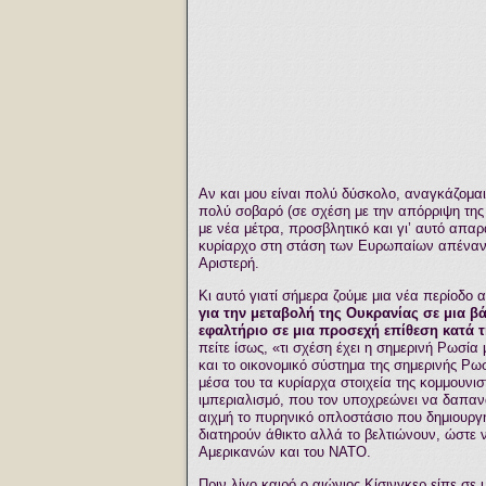
Αν και μου είναι πολύ δύσκολο, αναγκάζομαι
πολύ σοβαρό (σε σχέση με την απόρριψη τη
με νέα μέτρα, προσβλητικό και γι’ αυτό απα
κυρίαρχο στη στάση των Ευρωπαίων απέναντι
Αριστερή.
Κι αυτό γιατί σήμερα ζούμε μια νέα περίοδο α
για την μεταβολή της Ουκρανίας σε μια 
εφαλτήριο σε μια προσεχή επίθεση κατά 
πείτε ίσως, «τι σχέση έχει η σημερινή Ρωσία
και το οικονομικό σύστημα της σημερινής Ρωσ
μέσα του τα κυρίαρχα στοιχεία της κομμουνισ
ιμπεριαλισμό, που τον υποχρεώνει να δαπαν
αιχμή το πυρηνικό οπλοστάσιο που δημιουργήθ
διατηρούν άθικτο αλλά το βελτιώνουν, ώστε 
Αμερικανών και του ΝΑΤΟ.
Πριν λίγο καιρό ο αιώνιος Κίσινγκερ είπε σε