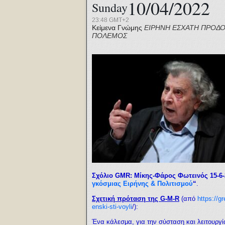
10/04/2022
Sunday
23:48 GMT+2
Κείμενα Γνώμης
ΕΙΡΗΝΗ
ΕΣΧΑΤΗ ΠΡΟΔΟ
ΠΟΛΕΜΟΣ
Σχόλιο GMR:
Μίκης-Φάρος Φωτεινός 15-6-
γκόσμιας Ειρήνης & Πολιτισμού
“
.
Σχετική πρόταση της G-M-R
(από
https://g
enski-sti-voyli
/
):
Ένα κάλεσμα, για την σύσταση και λειτουργία