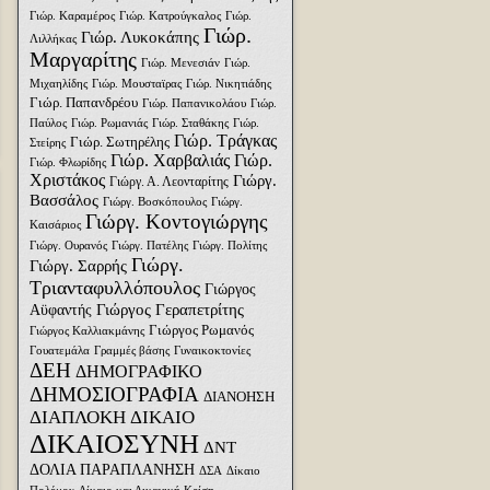
Γιώρ. Καραμέρος
Γιώρ. Κατρούγκαλος
Γιώρ.
Γιώρ.
Γιώρ. Λυκοκάπης
Λιλλήκας
Μαργαρίτης
Γιώρ. Μενεσιάν
Γιώρ.
Μιχαηλίδης
Γιώρ. Μουσταϊρας
Γιώρ. Νικητιάδης
Γιώρ. Παπανδρέου
Γιώρ. Παπανικολάου
Γιώρ.
Παύλος
Γιώρ. Ρωμανιάς
Γιώρ. Σταθάκης
Γιώρ.
Γιώρ. Τράγκας
Γιώρ. Σωτηρέλης
Στείρης
Γιώρ. Χαρβαλιάς
Γιώρ.
Γιώρ. Φλωρίδης
Χριστάκος
Γιώργ.
Γιώργ. Α. Λεονταρίτης
Βασσάλος
Γιώργ. Βοσκόπουλος
Γιώργ.
Γιώργ. Κοντογιώργης
Καισάριος
Γιώργ. Ουρανός
Γιώργ. Πατέλης
Γιώργ. Πολίτης
Γιώργ.
Γιώργ. Σαρρής
Τριανταφυλλόπουλος
Γιώργος
Γιώργος Γεραπετρίτης
Αϋφαντής
Γιώργος Ρωμανός
Γιώργος Καλλιακμάνης
Γουατεμάλα
Γραμμές βάσης
Γυναικοκτονίες
ΔΕΗ
ΔΗΜΟΓΡΑΦΙΚΟ
ΔΗΜΟΣΙΟΓΡΑΦΙΑ
ΔΙΑΝΟΗΣΗ
ΔΙΑΠΛΟΚΗ
ΔΙΚΑΙΟ
ΔΙΚΑΙΟΣΥΝΗ
ΔΝΤ
ΔΟΛΙΑ ΠΑΡΑΠΛΑΝΗΣΗ
ΔΣΑ
Δίκαιο