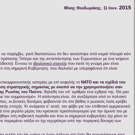
2015
Μίκης Θεοδωράκης
,
11 Ιουν.
 να παρέμβω, γιατί διαπιστώνω ότι δεν ακούστηκε από καμιά πλευρά κάτι
ς πρότασης Τσίπρα και της ανταπάντησης των Ευρωπαίων με ένα κείμενο
ράδεκτο): Εννοώ το
ιδεολογικό στοιχείο
που κατά τη γνώμη μου είναι
 στη σημερινή Κυβέρνηση, που διαλαλεί με υπερηφάνεια ότι είναι
ντικομμουνιστικής υστερίας με επί κεφαλής το
ΝΑΤΟ και τα σχέδιά του
βάση στρατηγικής σημασίας με σκοπό να την χρησιμοποιήσει σαν
της Ρωσίας του Πούτιν
, δηλαδή του υπ’ αριθμόν ένα εχθρού της. Θα μου
 με τον κομμουνισμό». Η απάντηση είναι, ότι ανεξάρτητα από το πολιτικό
ίας, οι Δυτικές δυνάμεις φοβούνται ότι στο βάθος ο ρωσικός λαός κρύβει
τικής εποχής. Κι ανάμεσα σ’ αυτά, τον φόβο για τον επιθετικό αμερικανικό
ά ένα μεγάλο μέρος του κρατικού προϋπολογισμού για την άμυνά του με
ηκε στη σοβιετική περίοδο και που οι σημερινοί κυβερνήτες όχι μόνο το
να παραμένει ισάξιο εν όχι ισχυρότερο από την πυρηνική δύναμη των
 μια ομιλία του ότι «μόνο με έναν πόλεμο στο Ιράν θα αναγκάσουμε τους