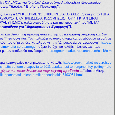
 ΠΟΛΕΜΟΣ, για “δ.ά.δ.α.” Δικαιοσύνης-Ανιδιοτέλειας-Δημοκρατίας-
μως: “δ.ά.δ.α.” Ειρήνης-Προκοπής”
.
ής
, θα έχει ΣΥΓΚΕΚΡΙΜΕΝΟ ΕΠΙΧΕΙΡΗΣΙΑΚΟ ΣΧΕΔΙΟ, και για το ΤΩΡΑ
ΙΑΣΜΟΥΣ-ΤΕΚΜΗΡΙΩΣΕΙΣ-ΑΠΟΔΟΜΗΣΕΙΣ ΤΟΥ “ΤΙ ΚΙ ΑΝ ΕΙΝΑΙ
ΥΤΙΣΜΟΥ, αλλά οπωσδήποτε και την προοπτική του “ΜΕΤΑ”
ο παράθυρο για “Δημοκρατία σε Εφαρμογή”)
.
ική και θεωρητική προϋπηρεσία για την συγκεκριμένη στόχευση και δεν
ογή”, θα συνεχίσει “να πολεμάει το άδικο ακόμα και με αδύναμα μέσα”, με
υτόν που σήμερα δεν καταλαβαίνει την “Δημοκρατία σε Εφαρμογή”
https://
dimokratia-se-efarmogi/
, αύριο θα έχει καταλάβει, βλέποντας πως
ωνα με τον ακόλουθο σύνδεσμο,
https://greek-market-research.com/clink/o-m
όμα καταγγελίες-τεκμηριώσεις, τα κάτωθι:
https://greek-market-research.co
kasimatis-se-karolo-papoylia-to-2011-parakampsi-ton-organon-toy-politeymato
χώρας μας στους ξένους και στην
εσχάτη προδοσία
,…
” είπε ο Μίκης,
niki-epanastasi-kalese-o-mikis-theodorakis.6103951.html
.