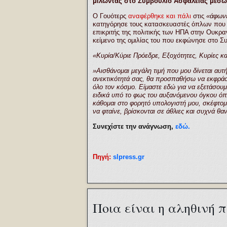
μιλώντας στο Συμβούλιο Ασφαλείας μέσω 
O Γουότερς
αναφέρθηκε και πάλι
στις
«άφωνε
κατηγόρησε τους κατασκευαστές όπλων που 
επικριτής της πολιτικής των ΗΠΑ στην Ουκρα
κείμενο της ομιλίας του που εκφώνησε στο Σ
«Κυρία/Κύριε Πρόεδρε, Εξοχότητες, Κυρίες και
»Αισθάνομαι μεγάλη τιμή που μου δίνεται αυτ
ανεκτικότητά σας, θα προσπαθήσω να εκφράσ
όλο τον κόσμο. Είμαστε εδώ για να εξετάσου
ειδικά υπό το φως του αυξανόμενου όγκου ό
κάθομαι στο φορητό υπολογιστή μου, σκέφτομα
να φταίνε, βρίσκονται σε άθλιες και συχνά θ
Συνεχίστε την ανάγνωση,
εδώ.
Πηγή:
slpress.gr
Ποια είναι η αληθινή