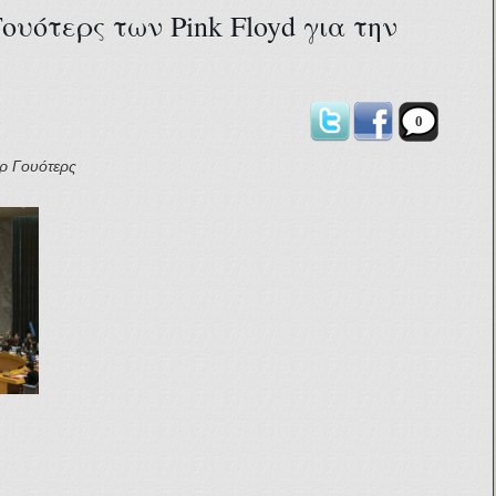
ουότερς των Pink Floyd για την
0
ερ Γουότερς