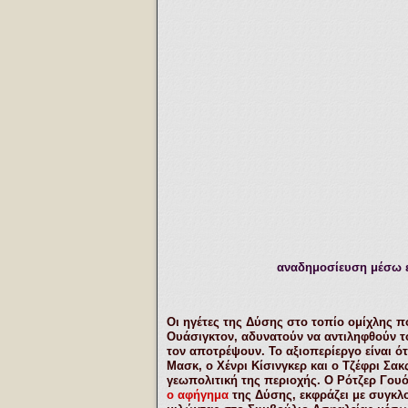
αναδημοσίευση μέσω ε
Οι ηγέτες της Δύσης στο τοπίο ομίχλης 
Ουάσιγκτον, αδυνατούν να αντιληφθούν το
τον αποτρέψουν. Το αξιοπερίεργο είναι 
Μασκ, ο Χένρι Κίσινγκερ και ο Τζέφρι Σα
γεωπολιτική της περιοχής. Ο Ρότζερ Γου
ο αφήγημα
της Δύσης, εκφράζει με συγκλ