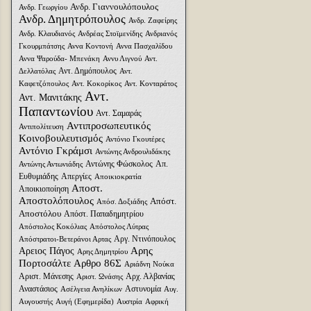
Ανδρ. Γιαννουλόπουλος
Ανδρ. Γεωργίου
Ανδρ. Δημητρόπουλος
Ανδρ. Ζαφείρης
Ανδρ. Κλαυδιανός
Ανδρέας Στοϊμενίδης
Ανδριανός
Γκουρμπάτσης
Αννα Κοντονή
Αννα Πασχαλίδου
Αννα Ψαρούδα- Μπενάκη
Αννυ Λιγνού
Αντ.
Αντ. Δημόπουλος
Δελλατόλας
Αντ.
Καφετζόπουλος
Αντ. Κοκορίκος
Αντ. Κονταράτος
Αντ.
Αντ. Μανιτάκης
Παπαντωνίου
Αντ. Σαμαράς
Αντιπροσωπευτικός
Αντιπολίτευση
Κοινοβουλευτισμός
Αντόνιο Γκουτέρες
Αντόνιο Γκράμσι
Αντώνης Ανδρουλιδάκης
Αντώνης Φώσκολος
Απ.
Αντώνης Αντωνιάδης
Ευθυμιάδης
Απεργίες
Αποικιοκρατία
Αποστ.
Αποικιοποίηση
Αποστολόπουλος
Απόστ.
Απόσ. Δοξιάδης
Αποστόλου
Απόστ. Παπαδημητρίου
Απόστολος Κοκόλιας
Απόστολος Λύτρας
Αργ. Ντινόπουλος
Απόστρατοι-Βετεράνοι Αρτας
Αρης
Αρειος Πάγος
Αρης Δημητρίου
Πορτοσάλτε
Αρθρο 86Σ
Αριάδνη Nούκα
Αριστ. Μάνεσης
Αρχ. Αλβανίας
Αριστ. Ωνάσης
Αναστάσιος
Αστυνομία
Ασέλγεια Ανηλίκων
Αυγ.
Αυγουστής
Αυγή (Εφημερίδα)
Αυστρία
Αφρική