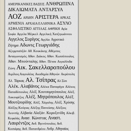
ΑΝΘΡΩΠΙΝΑ
ΑΜΕΡΙΚΑΝΙΚΕΣ ΒΑΣΕΙΣ
ΔΙΚΑΙΩΜΑΤΑ
ΑΝΤΑΡΣΥΑ
ΑΟΖ
ΑΡΙΣΤΕΡΑ
ΑΡΔΗΝ
ΑΡΚΑΣ
ΑΣΥΛΟ
ΑΡΜΕΝΙΑ
ΑΡΧΑΙΑ ΕΛΛΗΝΙΚΑ
ΑΣΦΑΛΙΣΤΙΚΟ
ΑΤΤΙΛΑΣ
ΑΦΡΙΚΗ
Αγία
Σοφία
Αγγελα Μέρκελ
Αγγελική Χατζηιωάννου
Αγγελος Συρίγος
Αγροτικό
Αγγλία
Αδωνις Γεωργιάδης
Ζήτημα
Αζερμπαϊτζάν
Αθ. Κουκάκης
Αθέμιτος
Ανταγωνισμός
Αθαν. Διάκος
Αθαν. Κωτσόπουλος
Αθαν. Μπούνταλης
Αθαν. Πέτσα
Αιγιαλίτιδα
Αικ. Σακελλαροπούλου
Ζώνη
Αιμίλιος Αυγουλέας
Ακαδημία Αθηνών
Ακρόπολη
Αλ. Τσίπρας
Αλ. Τάρκας
Αλ Σίσι
Αλέκ. Αλαβάνος
Αλέκα Παπαρήγα
Αλέκος
Αλέξ. Κουτσομητόπουλος
Παπαδόπουλος
Αλέξ.
Αλέξ. Μητρόπουλος
Αλέξ.
Λυκουρέζος
Μουτζουρίδης
Αλέξ. Χρύσης
Αλέξ. Χάχαλης
Αλέξης Κούγιας
Αλέξης Πανούσης
Αλέξιος
Αλεξάν. Κοροξενίδη
Αλβανία
Λεοντής
Αλκιβ.
Αναστ.
Ανασ. Κώνστας
Κεφαλάς
Λαυρέντζος
Ανδ. Βγενόπουλος
Ανδ.
Ανδρ. Αθηναίος
Κοσιάρης
Ανδ. Παπανδρέου