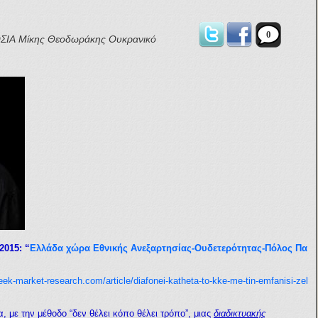
0
ΣΙΑ
Μίκης Θεοδωράκης
Ουκρανικό
2015: “
Ελλάδα χώρα Εθνικής Ανεξαρτησίας-Ουδετερότητας-Πόλος Πα
reek-market-research.com/article/diafonei-katheta-to-kke-me-tin-emfanisi-zel
, με την μέθοδο “δεν θέλει κόπο θέλει τρόπο”, μιας
διαδικτυακής