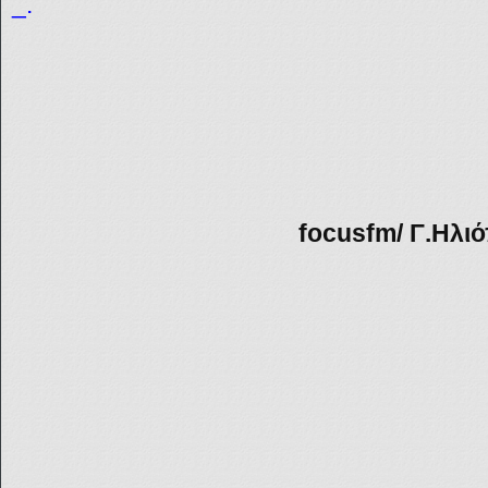
_.
focusfm/ Γ
.Ηλι