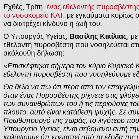
Εχθές, Τρίτη,
ένας εθελοντής πυροσβέστης
το νοσοκομείο ΚΑΤ
, με εγκαύματα κυρίως 
να διατρέχει κίνδυνο η ζωή του.
Ο Υπουργός Υγείας,
Βασίλης Κικίλιας
, μ
εθελοντή πυροσβέστη που νοσηλεύεται στ
ακόλουθη δήλωση:
«
Επισκέφτηκα σήμερα τον κύριο Κυριακό 
εθελοντή πυροσβέστη που νοσηλεύουμε εδ
Θα θελα να πω ότι πέρα από τον επαγγελμα
όταν ένας Πυροσβέστης ρίχνετε στις φλόγες
των συνανθρώπων του ή τις περιούσιες το
πλούτο, αυτό είναι κατάθεση ψυχής. Σε συ
Πρωθυπουργό της χωράς, το λιγότερο που
Υπουργείο Υγείας, είναι σεβόμενοι αυτή τη
καλύψουμε ότι χρειαστεί από τα έξοδα της 