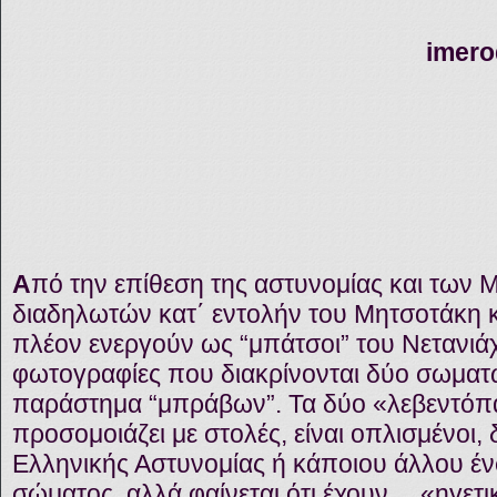
imer
Α
πό την επίθεση της αστυνομίας και των 
διαδηλωτών κατ΄ εντολήν του Μητσοτάκη 
πλέον ενεργούν ως “μπάτσοι” του Νετανι
φωτογραφίες που διακρίνονται δύο σωματώ
παράστημα “μπράβων”. Τα δύο «λεβεντόπα
προσομοιάζει με στολές, είναι οπλισμένοι, 
Ελληνικής Αστυνομίας ή κάποιου άλλου έ
σώματος, αλλά φαίνεται ότι έχουν …«ηγετικ