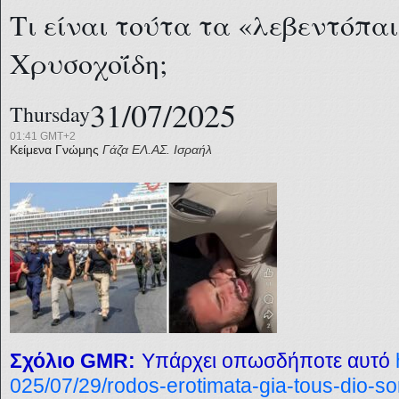
Τι είναι τούτα τα «λεβεντόπα
Χρυσοχοΐδη;
31/07/2025
Thursday
01:41 GMT+2
Κείμενα Γνώμης
Γάζα
ΕΛ.ΑΣ.
Ισραήλ
Σχόλιο GMR:
Υπάρχει οπωσδήποτε αυτό
025/07/29/rodos-erotimata-gia-tous-dio-so