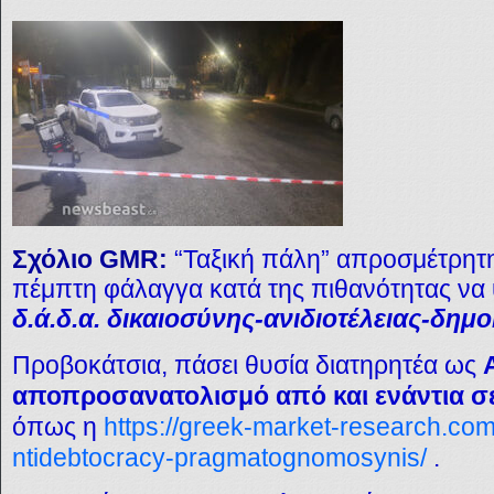
Σχόλιο GMR:
“Ταξική πάλη” απροσμέτρητ
πέμπτη φάλαγγα κατά της πιθανότητας να 
δ.ά.δ.α. δικαιοσύνης-ανιδιοτέλειας-δη
Προβοκάτσια, πάσει θυσία διατηρητέα ως
αποπροσανατολισμό από και ενάντια σ
όπως η
https://greek-market-research.com
ntidebtocracy-pragmatognomosynis/
.