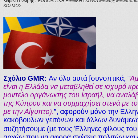
Κείμενα Γνώμης
ΓΕΩΠΟΛΙΤΙΚΗ
ΕΘΝΙΚΗ ΑΜΥΝΑ
Μελέτης Μελετόπου
ΚΟΣΜΟΣ
Σχόλιο GMR:
Αν όλα αυτά [συνοπτικά, “
Άμ
είναι η Ελλάδα να μεταβληθεί σε ισχυρό κρά
μοντέλο οργάνωσης του Ισραήλ, να αναλάβ
της Κύπρου και να συμμαχήσει στενά με το
με την Αίγυπτο).
”, αφορούν μόνο την Ελλην
κακόβουλων γειτόνων και άλλων δυνάμεω
συζητήσουμε (με τους Έλληνες φίλους του
αρχών που να αφορά σχέσεις πολιτών και