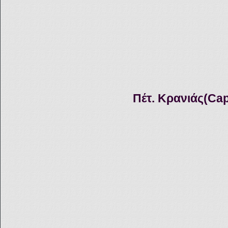
Πέτ. Κρανιάς(
Cap