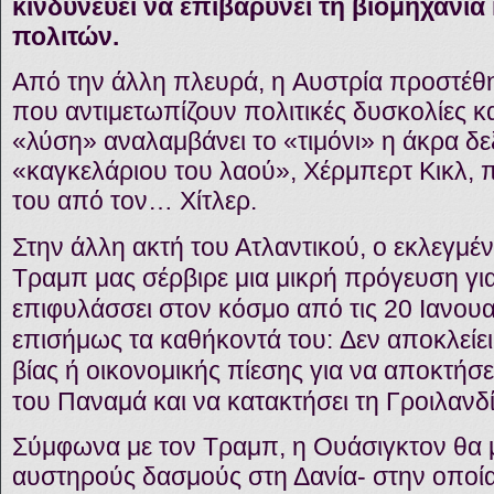
κινδυνεύει να επιβαρύνει τη βιομηχανία 
πολιτών.
Από την άλλη πλευρά, η Αυστρία προστέθ
που αντιμετωπίζουν πολιτικές δυσκολίες κ
«λύση» αναλαμβάνει το «τιμόνι» η άκρα δε
«καγκελάριου του λαού», Χέρμπερτ Κικλ, 
του από τον… Χίτλερ.
Στην άλλη ακτή του Ατλαντικού, ο εκλεγμ
Τραμπ μας σέρβιρε μια μικρή πρόγευση για
επιφυλάσσει στον κόσμο από τις 20 Ιανου
επισήμως τα καθήκοντά του: Δεν αποκλείει
βίας ή οικονομικής πίεσης για να αποκτήσε
του Παναμά και να κατακτήσει τη Γροιλανδί
Σύμφωνα με τον Τραμπ, η Ουάσιγκτον θα
αυστηρούς δασμούς στη Δανία- στην οποία 