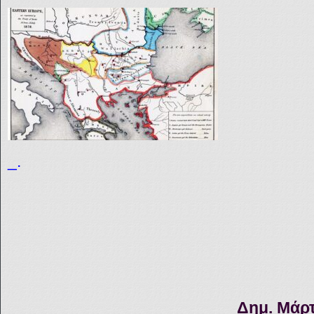
_.
Δημ. Μάρ