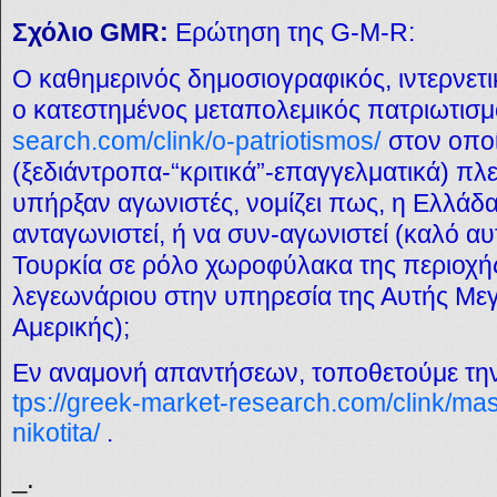
Σχόλιο GMR:
Ερώτηση της G-M-R:
Ο καθημερινός δημοσιογραφικός, ιντερνετι
ο κατεστημένος μεταπολεμικός πατριωτισ
search.com/clink/o-patriotismos/
στον οπο
(ξεδιάντροπα-“κριτικά”-επαγγελματικά) πλε
υπήρξαν αγωνιστές, νομίζει πως, η Ελλάδα
ανταγωνιστεί, ή να συν-αγωνιστεί (καλό α
Τουρκία σε ρόλο χωροφύλακα της περιοχής
λεγεωνάριου στην υπηρεσία της Αυτής Μεγ
Αμερικής);
Εν αναμονή απαντήσεων, τοποθετούμε τη
tps://greek-market-research.com/clink/mas
nikotita/
.
_.