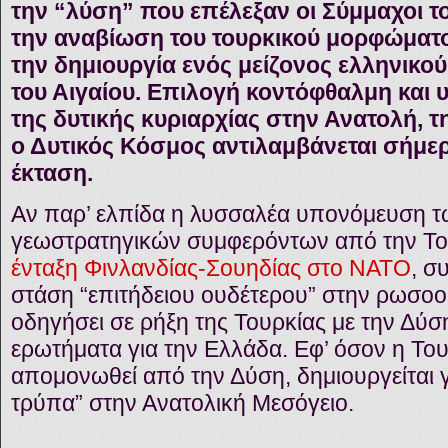
την “λύση” που επέλεξαν οι Σύμμαχοι τ
την αναβίωση του τουρκικού μορφώματ
την δημιουργία ενός μείζονος ελληνικού
του Αιγαίου. Επιλογή κοντόφθαλμη και υ
της δυτικής κυριαρχίας στην Ανατολή, τ
ο Δυτικός Κόσμος αντιλαμβάνεται σήμερ
έκταση.
Αν παρ’ ελπίδα η λυσσαλέα υπονόμευση τ
γεωστρατηγικών συμφερόντων από την Το
ένταξη Φινλανδίας-Σουηδίας στο ΝΑΤΟ
, σ
στάση “επιτήδειου ουδέτερου” στην ρωσο
οδηγήσει σε ρήξη της Τουρκίας με την Δύση
ερωτήματα για την Ελλάδα. Εφ’ όσον η Του
απομονωθεί από την Δύση, δημιουργείται 
τρύπα” στην Ανατολική Μεσόγειο.
…