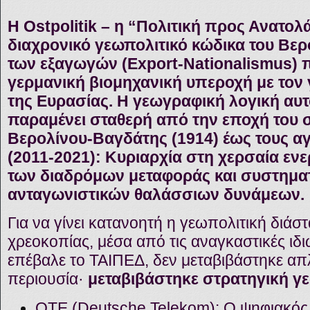
Η Ostpolitik – η “Πολιτική προς Ανατολά
διαχρονικό γεωπολιτικό κώδικα του Βερ
των εξαγωγών (Export-Nationalismus) π
γερμανική βιομηχανική υπεροχή με τον
της Ευρασίας. Η γεωγραφική λογική αυτ
παραμένει σταθερή από την εποχή του
Βερολίνου-Βαγδάτης (1914) έως τους α
(2011-2021): Κυριαρχία στη χερσαία ενε
των διαδρόμων μεταφοράς και συστημα
ανταγωνιστικών θαλάσσιων δυνάμεων.
Για να γίνει κατανοητή η γεωπολιτική διάσ
χρεοκοπίας, μέσα από τις αναγκαστικές ιδ
επέβαλε το ΤΑΙΠΕΔ, δεν μεταβιβάστηκε α
περιουσία·
μεταβιβάστηκε στρατηγική γ
ΟΤΕ (Deutsche Telekom): Ο ψηφιακός 