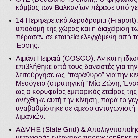
κόμβος των Βαλκανίων πέρασε υπό γερ
14 Περιφερειακά Αεροδρόμια (Fraport)
υποδομή της χώρας και η διαχείριση 
πέρασαν σε εταιρεία ελεγχόμενη από το
Έσσης.
Λιμάνι Πειραιά (COSCO): Αν και η ιδι
επιβλήθηκε από τους δανειστές για τη
λειτούργησε ως “παράθυρο” για την κιν
Μεσόγειο (στρατηγική “Μία Ζώνη, Ένας
ως ο κορυφαίος εμπορικός εταίρος τη
ανέχθηκε αυτή την κίνηση, παρά το γεγ
αναβαθμίστηκε σε άμεσο ανταγωνιστή 
λιμανιών.
ΑΔΜΗΕ (State Grid) & Απολιγνιτοποίη
μεταφοράς ενέργειας παραχωρήθηκε σε