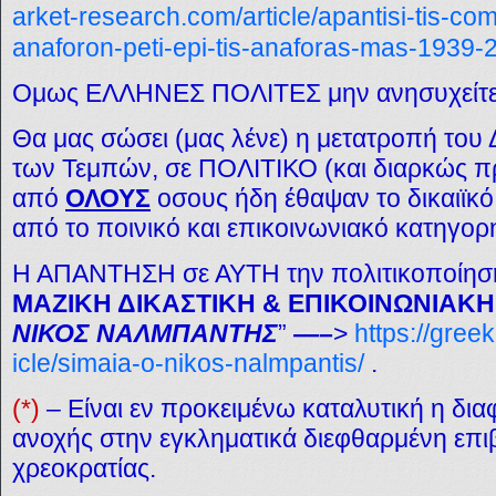
arket-research.com/article/apantisi-tis-com
anaforon-peti-epi-tis-anaforas-mas-1939-
Ομως ΕΛΛΗΝΕΣ ΠΟΛΙΤΕΣ μην ανησυχείτε
Θα μας σώσει (μας λένε) η μετατροπή τ
των Τεμπών, σε ΠΟΛΙΤΙΚΟ (και διαρκώς 
από
ΟΛΟΥΣ
οσους ήδη έθαψαν το
δικαιϊκό
από το ποινικό και επικοινωνιακό κατηγ
Η ΑΠΑΝΤΗΣΗ σε ΑΥΤΗ την πολιτικοποίηση
ΜΑΖΙΚΗ ΔΙΚΑΣΤΙΚΗ & ΕΠΙΚΟΙΝΩΝΙΑΚ
ΝΙΚΟΣ ΝΑΛΜΠΑΝΤΗΣ
”
—–
>
https://gree
icle/simaia-o-nikos-nalmpantis/
.
(*)
– Είναι εν προκειμένω καταλυτική η δι
ανοχής στην εγκληματικά διεφθαρμένη επ
χρεοκρατίας.