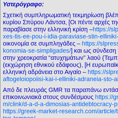
Υστερόγραφο:
Σχετική συμπληρωματική τεκμηρίωση βλέπ
κυρίου Σπύρου Λάντσα, [Οι πέντε αρχές τη
παραβίασε στην ελληνική κρίση
–
https://sl
xes-tis-ee-pou-i-idia-paraviase-stin-elliniki-
οικονομία σε συμπληγάδες –
https://slpres
konomia-se-simpligades/
] και ως σύνδεση
στην χρεοκρατία “ατυχημάτων” λαού (Τεμπ
(εκχώρηση εθνικού εδάφους), [Η ευρωπαϊκ
ελληνική αδράνεια στο Αιγαίο –
https://slpr
aftogeloiopoiisi-kai-i-elliniki-adraneia-sto-a
Από δε πλευράς GMR τα παραπάνω εντάσσ
επικοινωνιακά στους συνδέσμους
https://
m/clink/d-a-d-a-dimosias-antidebtocracy
https://greek-market-research.com/article/