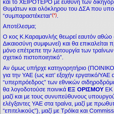
και το ΧΕΙΡΟΤΕΡΟ με ευθύνη των δικηγόρ
Θυμάτων και ολόκληρου του ΔΣΑ που υποτ
(*)
“συμπαραστέκεται”
.
Αποτέλεσμα;
Ο κος Κ.Καραμανλής θεωρεί εαυτόν αθώο (
Δικαιοσύνη συμφωνεί) και θα επικαλείται π
μόνο επέτρεπε την λειτουργία των τραίνων 
σχετικό πιστοποιητικό”.
Αν όμως υπήρχε κατηγορητήριο (ΠΟΙΝΙΚ
για την ΥΑΕ (ως κατ’ εξοχήν εργατικό/ΥΑΕ 
“υπερπρόεδρος” των εθνικών σιδηροδρό
θα λογοδοτούσε ποινικά
ΕΞ
ΟΡΙΣΜΟΥ
ΕΚ
μαζί και με τους συνυπεύθυνους υπουργο
ελέγξαντες ΥΑΕ στα τραίνα, μαζί με πρωθυ
“επιτελικούς”), μαζί με Τρόϊκα και Commiss