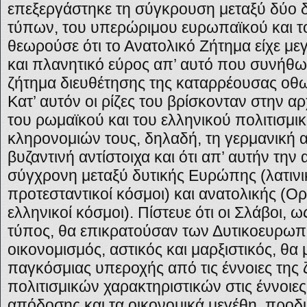
επεξεργάστηκε τη σύγκρουση μεταξύ δύο 
τύπων, του υπερώριμου ευρωπαϊκού και τ
θεωρούσε ότι το Ανατολικό Ζήτημα είχε με
και πλανητικό εύρος απ’ αυτό που συνήθω
ζήτημα διευθέτησης της καταρρέουσας οθ
Κατ’ αυτόν οι ρίζες του βρίσκονταν στην αρ
του ρωμαϊκού και του ελληνικού πολιτισμι
κληρονομιών τους, δηλαδή, τη γερμανική α
βυζαντινή αντίστοιχα και ότι απ’ αυτήν την
σύγχρονη μεταξύ δυτικής Ευρώπης (λατινικ
προτεσταντικοί κόσμοι) και ανατολικής (Ορ
ελληνικοί κόσμοι). Πίστευε ότι οι Σλάβοι, 
τύπος, θα επικρατούσαν των Δυτικοευρωπ
οικονομισμός, αστικός και μαρξιστικός, θα 
παγκόσμιας υπεροχής από τις έννοιες της 
πολιτισμικών χαρακτηριστικών στις έννοιε
απόδοσης και τα οικονομικά μεγέθη, προδ