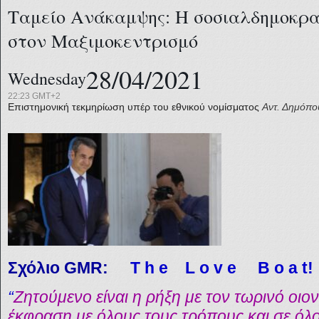
Ταμείο Ανάκαμψης: Η σοσιαλδημοκρα
στον Μαξιμοκεντρισμό
28/04/2021
Wednesday
22:23 GMT+2
Επιστημονική τεκμηρίωση υπέρ του εθνικού νομίσματος
Αντ. Δημόπο
Σχόλιο GMR:
T h e L o v e B o a t!
“
Ζητούμενο είναι η ρήξη με τον τωρινό οιο
έκφραση με όλους τους τρόπους και σε όλο