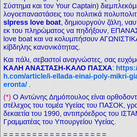
Σύστημα και τον Your Captain) διεμπλεκόμ
λογοεπαναστάσεις του πολιτικά πολυπολι
slpress love boat
, δημιουργούν ζάλη, ναυ
εκ του πληρώματος να πηδήξουν, ΕΠΑΝΑΣ
love boat και να κολυμπήσουν ΑΓΩΝΙΣΤΙΚΑ
κίβδηλης κανονικότητας.
Και πάλι, σεβαστοί αναγνώστες, σας ευχό
ΚΑΛΗ ΑΝΑΣΤΑΣΗ-ΚΑΛΟ ΠΑΣΧΑ
:
https:
h.com/article/i-ellada-einai-poly-mikri-g
eronta/
.
(*)
Ο Αντώνης Δημόπουλος είναι ορθοδοντικ
στέλεχος του τομέα Υγείας του ΠΑΣΟΚ, γ
δεκαετία του 1990, αντιπρόεδρος του ΙΣΤΑ
Γραμματέας του Υπουργείου Υγείας.
= = = = = = = = = = = = = = = = = =