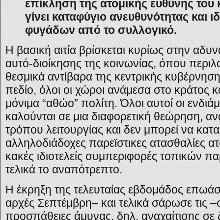
επίκληση της ατομικής ευθύνης του
γίνει καταφύγιο ανευθυνότητας και ι
φυγάδων από το συλλογικό.
Η βασική αιτία βρίσκεται κυρίως στην αδυν
αυτό-διοίκησης της κοινωνίας, όπου περιλ
θεσμικά αντίβαρα της κεντρικής κυβέρνησης
πεδίο, όλοι οι χώροι ανάμεσα στο κράτος κ
μόνιμα “αθώο” πολίτη. Όλοι αυτοί οι ενδιά
καλούνται σε μια διαφορετική θεώρηση, α
τρόπου λειτουργίας και δεν μπορεί να κατ
αλληλοδιάδοχες παρεϊστικες ατασθαλίες α
κακές ιδιοτελείς συμπεριφορές τοπικών 
τελικά το αναπότρεπτο.
Η έκρηξη της τελευταίας εβδομάδος επωά
αρχές Σεπτέμβρη– και τελικά σάρωσε τις 
προσπάθειες άμυνας, δηλ. αναχαίτισης σε 