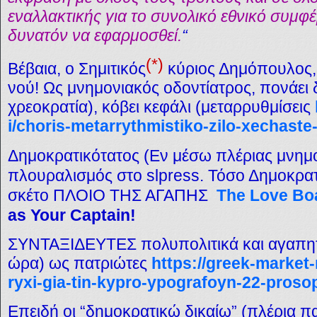
εναλλακτικής για το συνολικό εθνικό συμφέ
δυνατόν να εφαρμοσθεί.
“
(*)
Βέβαια, ο Σημιτικός
κύριος Δημόπουλος, 
νού! Ως μνημονιακός οδοντίατρος, πονάει 
χρεοκρατία), κόβει κεφάλι (μεταρρυθμίσεις
i/choris-metarrythmistiko-zilo-xechaste-
Δημοκρατικότατος (Εν μέσω πλέριας μνημο
πλουραλισμός στο slpress. Τόσο Δημοκρατι
σκέτο ΠΛΟΙΟ ΤΗΣ ΑΓΑΠΗΣ
The Love Bo
as Your Captain!
ΣΥΝΤΑΞΙΔΕΥΤΕΣ πολυπολιτικά και αγαπητι
ώρα) ως πατριώτες
https://greek-market-
ryxi-gia-tin-kypro-ypografoyn-22-prosop
Επειδή οι “δημοκρατικώ δικαίω” (πλέρια 