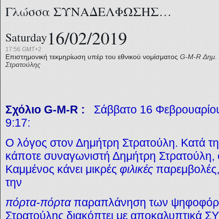
Γλώσσα ΣΥΝΑΔΕΛΦΩΣΗΣ…
16/02/2019
Saturday
17:56 GMT+2
Επιστημονική τεκμηρίωση υπέρ του εθνικού νομίσματος
G-M-R
Δημ.
Στρατούλης
Σχόλιο G-M-R
:
Σάββατο 16 Φεβρουαρίο
9:17:
Ο λόγος στον Δημήτρη Στρατούλη. Κατά τη δ
κάποτε συναγωνιστή Δημήτρη Στρατούλη, ο
Καμμένος κάνει μικρές
φιλικές
παρεμβολές, 
την
πόρτα-πόρτα
παραπλάνηση των ψηφοφόρ
Στρατούλης διακόπτει με αποκαλυπτικά 