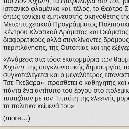
του
Δον Κιχώτη
, τα
Ημερολόγια του Τσε,
βι
ισπανικό φλαμένκο και, τέλος, το Θεάτρο
όπως τονίζει ο εμπνευστής-σκηνοθέτης της
Μεταπτυχειακού Προγράμματος Πολιτιστικής
Κέντρου Κλασικού Δράματος και Θεάματος
διαφορετικούς αλλά συγκλίνοντες δρόμους
περιπλάνησης, της Ουτοπίας και της εξέγε
«Ανάμεσα στα τόσα εκατομμύρια των θαυ
Κιχώτη,
της συγκλονιστικής δημιουργίας τ
συγκαταλέγεται και ο μεγαλύτερος επανασ
Τσε Γκεβάρα», προσθέτει ο καθηγητής και 
πάντα ένα αντίτυπο του έργου στο πολεμικ
ταυτιζόταν με τον “Ιππότη της ελεεινής μ
τα πολιτικά κείμενά του».
(more…)