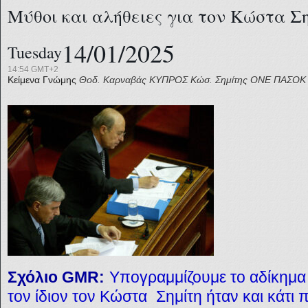
Μύθοι και αλήθειες για τον Κώστα Σ
14/01/2025
Tuesday
14:54 GMT+2
Κείμενα Γνώμης
Θοδ. Καρναβάς
ΚΥΠΡΟΣ
Κώσ. Σημίτης
ΟΝΕ
ΠΑΣΟΚ
Σχόλιο GMR:
Υπογραμμίζουμε το αδίκημα
τον ίδιον τον Κώστα
Σημίτη ήταν και κάτ