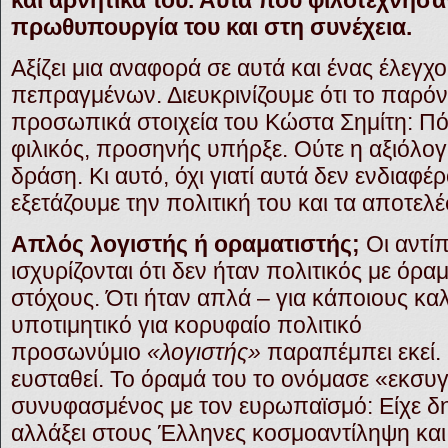
και αρνητικά του. Αυτά που φιλοτέχνησα
πρωθυπουργία του και στη συνέχεια.
Αξίζει μια αναφορά σε αυτά και ένας έλεγχ
πεπραγμένων. Διευκρινίζουμε ότι το παρό
προσωπικά στοιχεία του Κώστα Σημίτη: Πό
φιλικός, προσηνής υπήρξε. Ούτε η αξιόλογ
δράση. Κι αυτό, όχι γιατί αυτά δεν ενδιαφέ
εξετάζουμε την πολιτική του και τα αποτελέ
Απλός λογιστής ή οραματιστής;
Οι αντί
ισχυρίζονται ότι δεν ήταν πολιτικός με όρ
στόχους. Ότι ήταν απλά – για κάποιους καλ
υποτιμητικό για κορυφαίο πολιτικό
προσωνύμιο
«λογιστής»
παραπέμπει εκεί.
ευσταθεί. Το όραμά του το ονόμασε «εκσυ
συνυφασμένος με τον ευρωπαϊσμό: Είχε 
αλλάξει στους Έλληνες κοσμοαντίληψη και