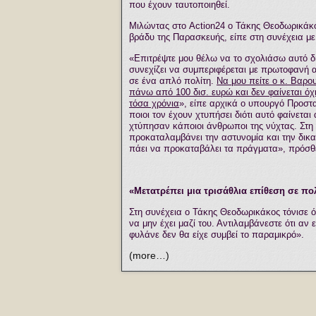
που έχουν ταυτοποιηθεί.
Μιλώντας στο Action24 o Τάκης Θεοδωρικάκ
βράδυ της Παρασκευής, είπε στη συνέχεια μ
«Επιτρέψτε μου θέλω να το σχολιάσω αυτό δι
συνεχίζει να συμπεριφέρεται με πρωτοφανή α
σε ένα απλό πολίτη.
Να μου πείτε ο κ. Βαρ
πάνω από 100 δισ. ευρώ και δεν φαίνεται όχ
τόσα χρόνια
», είπε αρχικά o υπουργό Προστ
ποιοι τον έχουν χτυπήσει διότι αυτό φαίνεται
χτύπησαν κάποιοι άνθρωποι της νύχτας. Στη
προκαταλαμβάνει την αστυνομία και την δικα
πάει να προκαταβάλει τα πράγματα», πρόσθ
«Μετατρέπει μια τρισάθλια επίθεση σε πο
Στη συνέχεια ο Τάκης Θεοδωρικάκος τόνισε ότ
να μην έχει μαζί του. Αντιλαμβάνεστε ότι αν ε
φυλάνε δεν θα είχε συμβεί το παραμικρό».
(more…)