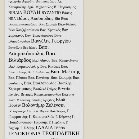
-γεωργία
Αφροδίτη Λατινοπούλου
Αχ.
Καραμανλής
Αχιλ. Μιχόπουλος
Β΄ Παγκόσμιος
ΒΟΥΛΗ
ΒΙΒΛΙΑ
ΒΥΖΑΝΤΙΟ
Βάσεις
Βάσος Λυσσαρίδης
Βία
ΗΠΑ
Βίκυ
Βασιλαντωνοπούλου
Βίκυ Σαμαρά
Βίκυ Φλέσσα
Βαγ.
Βίκυ Χατζηβασιλείου
Βαγ. Κρητικός
Σαρακινός
Βαγ. Στεργιόπουλος
Βαγγ.
Βαγγέλης Γεωργίου
Βλασσόπουλου
Βασ.
Βαγγέλης Θεοδώρου
Βασ.
Ασημακόπουλος
Βιλιάρδος
Βασ. Θάνου
Βασ. Καραγιάννης
Βασ. Καραποστόλης
Βασ. Κικίλιας
Βασ.
Βασ. Μπέτσης
Κοκοτσάκης
Βασ. Κολλάρος
Βασ. Σκουρής
Βασ. Πέππας
Βασ. Πεντάρης
Βασ.
Βασ. Στοϊλόπουλος
Βασίλης
Σουλιώτης
Σεραφειμάκης
Βενετία
Βασιλικό ζεύγος
Κάτζια
Βενιαμίν Καρακωστάνογλου
Βικεντία-
Βλαδ.
Αννα Μπενάκη
Βλάσης Αγτζίδης
Βολοντίμιρ Ζελένσκι
Πούτιν
Γ.
Βόλφγκανγκ Σόιμπλε
Βύρων Πολύδωρας
Γ. Καραμπελιάς
Γραμματίδης
Γ.
Γ. Κύρτσος
Παπαδόπουλος- Τετράδης
Γ. Περάκης
Γ.
ΓΑΛΛΙΑ
Σαχίνης
Γ. Σιδέρης
ΓΕΕΘΑ
ΓΕΩΠΟΛΙΤΙΚΗ
ΓΕΝΟΚΤΟΝΙΑ