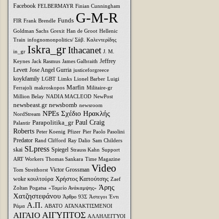
Facebook
FELBERMAYR
Finian Cunningham
G-M-R
Funds
FIR
Frank Brendle
Goldman Sachs
Grexit
Han de Groot
Hellenic
Train
infognomonpolitics/ Σάβ. Καλεντερίδης
Iskra_gr
Ithacanet
in_gr
J. M.
Jeffrey
Keynes
Jack Rasmus
James Galbraith
Levett
Jose Angel Gurria
justiceforgreece
koykfamily
LGBT
Limks
Lionel Barber
Luigi
Marfin
Ferrajoli
makroskopos
Militaire-gr
Million Belay
NADIA MACLEOD
NewPost
newsbeast.gr
newsbomb
newsroom
NPEs Σχέδιο Ηρακλής
NordStream
Parapolitika_gr
Paul Craig
Palantir
Roberts
Peter Koenig
Pfizer
Pier Paolo Pasolini
Predator
Rand Clifford
Ray Dalio
Sam Childers
SLpress
skai
Spiegel
Strauss Kahn
Support
ART Workers
Thomas Sankara
Time Magazine
Video
Victor Grossman
Tom Streithorst
Xρήστος Καπούτσης
woke κουλτούρα
Zaef
Άρης
Zoltan Pogatsa
«Ταμείο Ανάκαμψης»
Χατζηστεφάνου
Άρθρο 93Σ
Άστεγοι
Έντι
Α.Π.
Ράμα
ΑΒΑΤΟ
ΑΓΑΝΑΚΤΙΣΜΕΝΟΙ
ΑΙΓΥΠΤΟΣ
ΑΙΓΑΙΟ
ΑΛΛΗΛΕΓΓΥΟΙ