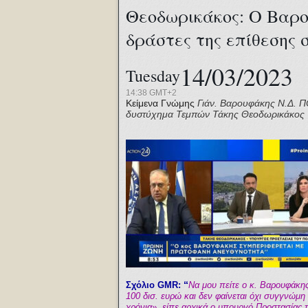
Θεοδωρικάκος: Ο Βαρο
δράστες της επίθεσης 
14/03/2023
Tuesday
14:38 GMT+2
Κείμενα Γνώμης
Γιάν. Βαρουφάκης
Ν.Δ.
Π
δυστύχημα Τεμπών
Τάκης Θεοδωρικάκος
“
Σχόλιο GMR:
Να μου πείτε ο κ. Βαρουφάκη
100 δισ. ευρώ και δεν φαίνεται όχι συγγνώμη 
χρόνια», είπε αρχικά o υπουργό Προστασίας τ