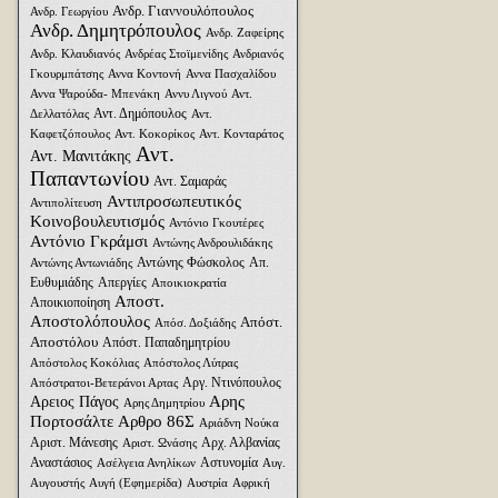
Ανδρ. Γιαννουλόπουλος
Ανδρ. Γεωργίου
Ανδρ. Δημητρόπουλος
Ανδρ. Ζαφείρης
Ανδρ. Κλαυδιανός
Ανδρέας Στοϊμενίδης
Ανδριανός
Γκουρμπάτσης
Αννα Κοντονή
Αννα Πασχαλίδου
Αννα Ψαρούδα- Μπενάκη
Αννυ Λιγνού
Αντ.
Αντ. Δημόπουλος
Δελλατόλας
Αντ.
Καφετζόπουλος
Αντ. Κοκορίκος
Αντ. Κονταράτος
Αντ.
Αντ. Μανιτάκης
Παπαντωνίου
Αντ. Σαμαράς
Αντιπροσωπευτικός
Αντιπολίτευση
Κοινοβουλευτισμός
Αντόνιο Γκουτέρες
Αντόνιο Γκράμσι
Αντώνης Ανδρουλιδάκης
Αντώνης Φώσκολος
Απ.
Αντώνης Αντωνιάδης
Ευθυμιάδης
Απεργίες
Αποικιοκρατία
Αποστ.
Αποικιοποίηση
Αποστολόπουλος
Απόστ.
Απόσ. Δοξιάδης
Αποστόλου
Απόστ. Παπαδημητρίου
Απόστολος Κοκόλιας
Απόστολος Λύτρας
Αργ. Ντινόπουλος
Απόστρατοι-Βετεράνοι Αρτας
Αρης
Αρειος Πάγος
Αρης Δημητρίου
Πορτοσάλτε
Αρθρο 86Σ
Αριάδνη Nούκα
Αριστ. Μάνεσης
Αρχ. Αλβανίας
Αριστ. Ωνάσης
Αναστάσιος
Αστυνομία
Ασέλγεια Ανηλίκων
Αυγ.
Αυγουστής
Αυγή (Εφημερίδα)
Αυστρία
Αφρική