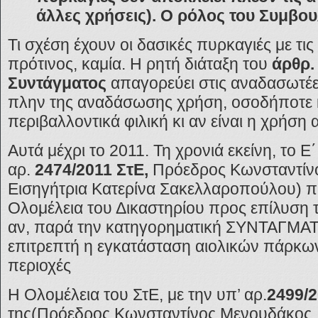
άλλες χρήσεις). Ο ρόλος του Συμβου
Τι σχέση έχουν οι δασικές πυρκαγιές με τις
πρότινος, καμία. Η ρητή διάταξη του
άρθρ.
Συντάγματος
απαγορεύει στις αναδασωτέε
πλην της αναδάσωσης χρήση, οσοδήποτε 
περιβαλλοντικά φιλική κι αν είναι η χρήση 
Αυτά μέχρι το 2011. Τη χρονιά εκείνη, το Ε
αρ.
2474/2011 ΣτΕ,
Πρόεδρος Κωνσταντίν
Εισηγήτρια Κατερίνα Σακελλαροπούλου) 
Ολομέλεια του Δικαστηρίου προς επίλυση
αν, παρά την κατηγορηματική ΣΥΝΤΑΓΜΑ
επιτρεπτή η εγκατάσταση αιολικών πάρκω
περιοχές
Η Ολομέλεια του ΣτΕ, με την υπ’ αρ.
2499/
της(Πρόεδρος Κωνσταντίνος Μενουδάκος, 