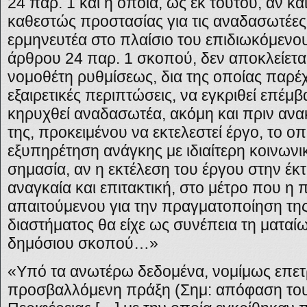
24 παρ. 1 και η οποία, ως εκ τούτου, αν κα
καθεστώς προστασίας για τις αναδασωτέες ε
ερμηνευτέα στο πλαίσιο του επιδιωκόμενου
άρθρου 24 παρ. 1 σκοπού, δεν αποκλείετα
νομοθέτη ρυθμίσεως, δια της οποίας παρέχ
εξαιρετικές περιπτώσεις, να εγκριθεί επέμ
κηρυχθεί αναδασωτέα, ακόμη και πριν ανα
της, προκειμένου να εκτελεστεί έργο, το ο
εξυπηρέτηση ανάγκης με ιδιαίτερη κοινωνικ
σημασία, αν η εκτέλεση του έργου στην έκ
αναγκαία και επιτακτική, στο μέτρο που η
απαιτούμενου για την πραγματοποίηση τ
διαστήματος θα είχε ως συνέπεια τη ματα
δημόσιου σκοπού…»
«Υπό τα ανωτέρω δεδομένα, νομίμως επετ
προσβαλλόμενη πράξη (Σημ: απόφαση του