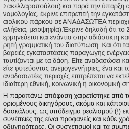
Σακελλαροπούλου) και παρά την ύπαρξη α
νομολογίας, έκρινε επιτρεπτή την εγκατάσ
αιολικού πάρκου σε ΑΝΑΔΑΣΩΤΕΑ περιοχή (
αλήθεια, μειοψηφία).Έκρινε δηλαδή ότι το
ερμηνεύεται και ενάντια στην αδιάστικτη κα
ρητή γραμματική του διατύπωση. Και ότι τα
βαρειές εγκαταστάσεις παραγωγής ενέργει
ταυτίζονται με τα δάση. Είτε αναδασώσει κ
είτε φυτεύοντας ανεμογεννήτριες, ένα και το
αναδασωτέες περιοχές επιτρέπεται να εκτε
ιδιαίτερη εθνική, κοινωνική ή οικονομική σ
Η παραπάνω απόφαση χαιρετίστηκε από το
ορισμένους δικηγόρους, ακόμα και κάποιο
δασκάλους, ως υπόδειγμα ρεαλισμού (!) εκ
συνέπειές της είναι προφανείς και κάθε χ
οδυνηρότερες. Οι συσχετισμοί και τα συμπ