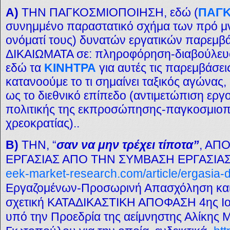
Α)
ΤΗΝ ΠΑΓΚΟΣΜΙΟΠΟΙΗΣΗ, εδώ (
ΠΑΓΚ
συνημμένο παραστατικό σχήμα των πρό μν
ονόματί τους) δυνατών εργατικών παρεμ
ΔΙΚΑΙΩΜΑΤΑ σε: πληροφόρηση-διαβούλευσ
εδώ τα
ΚΙΝΗΤΡΑ
για αυτές τις παρεμβάσει
κατανοούμε το τι σημαίνει ταξικός αγώνας,
ως το διεθνικό επίπεδο (αντιμετώπιση εργο
πολιτικής της εκπροσώπησης-παγκοσμιο
χρεοκρατίας)..
Β)
ΤΗΝ, “
σαν να μην τρέχει τίποτα”
, ΑΠ
ΕΡΓΑΣΙΑΣ ΑΠΟ ΤΗΝ ΣΥΜΒΑΣΗ ΕΡΓΑΣΙΑΣ (
eek-market-research.com/article/ergasia-d
Εργαζομένων-Προσωρινή Απασχόληση και
σχετική ΚΑΤΑΔΙΚΑΣΤΙΚΗ ΑΠΟΦΑΣΗ 4ης Ιο
υπό την Προεδρία της αείμνηστης Αλίκης