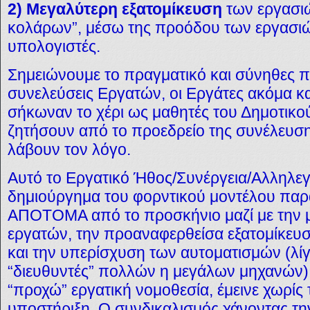
2) Μεγαλύτερη εξατομίκευση
των εργασι
κολάρων”, μέσω της προόδου των εργασιώ
υπολογιστές.
Σημειώνουμε το πραγματικό και σύνηθες πε
συνελεύσεις Εργατών, οι Εργάτες ακόμα και
σήκωναν το χέρι ως μαθητές του Δημοτικο
ζητήσουν από το προεδρείο της συνέλευση
λάβουν τον λόγο.
Αυτό το Εργατικό Ήθος/Συνέργεια/Αλληλεγ
δημιούργημα του φορντικού μοντέλου παρ
ΑΠΟΤΟΜΑ από το προσκήνιο μαζί με την μ
εργατών, την προαναφερθείσα εξατομίκευσ
και την υπερίσχυση των αυτοματισμών (λίγ
“διευθυντές” πολλών η μεγάλων μηχανών)
“προχώ” εργατική νομοθεσία, έμεινε χωρί
υποστήριξη. Ο συνδικαλισμός χάνοντας τη