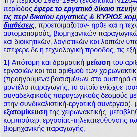
Την περίοδο 1985-1996 (ενδεικτικά Ν1264
περίοδος
έφερε το εργατικό δίκαιο πενή
τις περί δικαίου εργατικές & ΚΥΡΙΩΣ κομ
διαθέσεις
, προετοιμαζόταν- ηρθε και η τε
αυτοματισμούς, βιομηχανικών παραγωγικώ
και διοικητικών, λογιστικών και λοιπών υ
επέφερε δε η τεχνολογική πρόοδος, τις εξή
1)
Απότομη και δραματική
μείωση
του αρι
εργασιών και του αριθμού των χειρωνακτι
(προηγούμενα βασισμένων στο αυστηρά σ
μοντέλο παραγωγής, το οποίο ενίσχυε τους
συναδελφικούς παραγωγικούς δεσμούς με θ
στην συνδικαλιστική-εργατική συνέργεια),
εξατομίκευση
της χειρωνακτικής, μεταβλη
κομπιούτερ, εργασίας-τηλεκατεύθυνσης τω
βιομηχανικής παραγωγής,