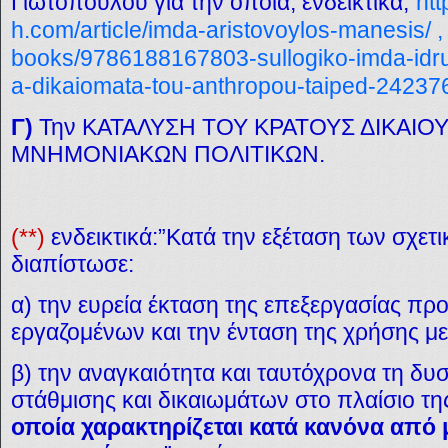
Γιωτοπούλου για την οποία, ενδεικτικά,
htt
h.com/article/imda-aristovoylos-manesis/
books/9786188167803-sullogiko-imda-idr
a-dikaiomata-tou-anthropou-taiped-24237
Γ)
Την ΚΑΤΑΛΥΣΗ ΤΟΥ ΚΡΑΤΟΥΣ ΔΙΚΑΙΟΥ 
ΜΝΗΜΟΝΙΑΚΩΝ ΠΟΛΙΤΙΚΩΝ.
(**)
ενδεικτικά:”Κατά την εξέταση των σχε
διαπίστωσε:
α) την ευρεία έκταση της επεξεργασίας 
εργαζομένων και την ένταση της χρήσης 
β) την αναγκαιότητα και ταυτόχρονα τη δυσ
στάθμισης και δικαιωμάτων στο πλαίσιο τ
οποία χαρακτηρίζεται κατά κανόνα από 