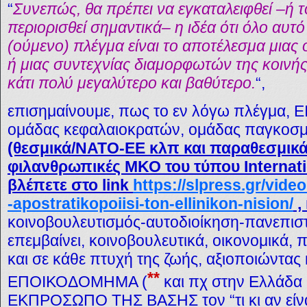
“
Συνεπώς, θα πρέπει να εγκαταλειφθεί –ή 
περιορισθεί σημαντικά– η ιδέα ότι όλο αυτ
(ούμενο) πλέγμα είναι το αποτέλεσμα μιας
ή μιας συντεχνίας διαμορφωτών της κοινής
κάτι πολύ μεγαλύτερο και βαθύτερο.
“,
επισημαίνουμε, πως το εν λόγω πλέγμα, Ε
ομάδας κεφαλαιοκρατών, ομάδας παγκοσ
(θεσμικά/ΝΑΤΟ-ΕΕ κλπ και παραθεσμικ
φιλανθρωπικές ΜΚΟ του τύπου Internati
βλέπετε στο link
https://slpress.gr/vide
-apostratikopoiisi-ton-ellinikon-nision/
,
κοινοβουλευτισμός-αυτοδιοίκηση-πανεπισ
επεμβαίνει, κοινοβουλευτικά, οικονομικά, 
και σε κάθε πτυχή της ζωής, αξιοποιώντας 
**
ΕΠΟΙΚΟΔΟΜΗΜΑ (
και πχ στην Ελλάδα
ΕΚΠΡΟΣΩΠΟ ΤΗΣ ΒΑΣΗΣ τον “τι κι αν είνα