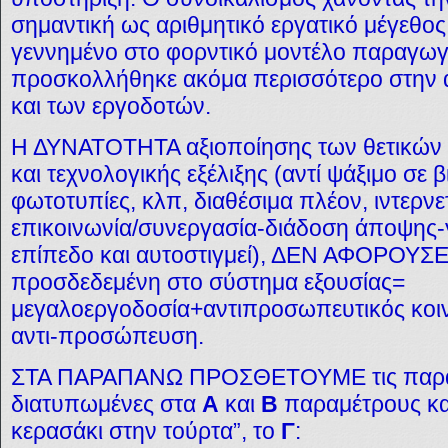
σημαντική ως αριθμητικό εργατικό μέγεθος
γεννημένο στο φορντικό μοντέλο παραγωγ
προσκολλήθηκε ακόμα περισσότερο στην 
και των εργοδοτών.
Η ΔΥΝΑΤΟΤΗΤΑ αξιοποίησης των θετικών δ
και τεχνολογικής εξέλιξης (αντί ψάξιμο σε
φωτοτυπίες, κλπ, διαθέσιμα πλέον, ιντερ
επικοινωνία/συνεργασία-διάδοση άποψης
επίπεδο και αυτοστιγμεί), ΔΕΝ ΑΦΟΡΟΥΣ
προσδεδεμένη στο σύστημα εξουσίας=
μεγαλοεργοδοσία+αντιπροσωπευτικός κοιν
αντι-προσώπευση.
ΣΤΑ ΠΑΡΑΠΑΝΩ ΠΡΟΣΘΕΤΟΥΜΕ τις παρα
διατυπωμένες στα
Α
και
Β
παραμέτρους κα
κερασάκι στην τούρτα”, το
Γ
: