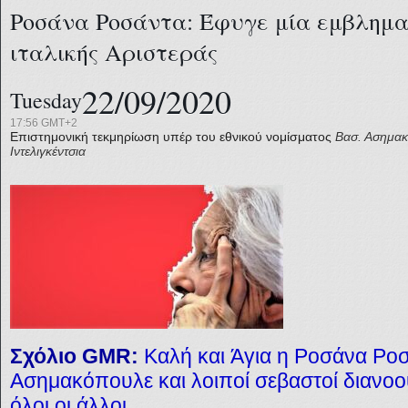
Ροσάνα Ροσάντα: Έφυγε μία εμβλημα
ιταλικής Αριστεράς
22/09/2020
Tuesday
17:56 GMT+2
Επιστημονική τεκμηρίωση υπέρ του εθνικού νομίσματος
Βασ. Ασημα
Ιντελιγκέντσια
Σχόλιο GMR:
Καλή και
Άγια
η Ροσάνα Ροσ
Ασημακόπουλε και λοιποί σεβαστοί διανοού
όλοι οι άλλοι.