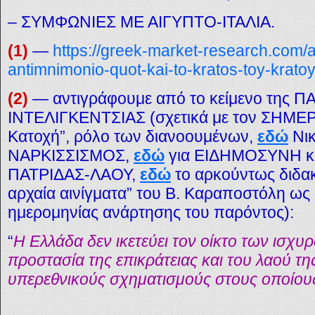
– ΣΥΜΦΩΝΙΕΣ ΜΕ ΑΙΓΥΠΤΟ-ΙΤΑΛΙΑ.
(1)
—
https://greek-market-research.com/a
antimnimonio-quot-kai-to-kratos-toy-kratoy
(2)
—
αντιγράφουμε από το κείμενο της 
ΙΝΤΕΛΙΓΚΕΝΤΣΙΑΣ (σχετικά με τον ΣΗΜΕΡΙΝ
Κατοχή”, ρόλο των διανοουμένων,
εδώ
Νικ
ΝΑΡΚΙΣΣΙΣΜΟΣ,
εδώ
για ΕΙΔΗΜΟΣΥΝΗ 
ΠΑΤΡΙΔΑΣ-ΛΑΟΥ,
εδώ
το αρκούντως διδακ
αρχαία αινίγματα” του Β. Καραποστόλη ως
ημερομηνίας ανάρτησης του παρόντος):
“
Η Ελλάδα δεν ικετεύει τον οίκτο των ισχυρ
προστασία της επικράτειας και του λαού της
υπερεθνικούς σχηματισμούς στους οποίους 