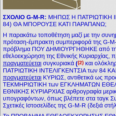
ΣΧΟΛΙΟ G-M-R:
ΜΗΠΩΣ Η ΠΑΤΡΙΩΤΙΚΗ Ι
84) ΘΑ ΜΠΟΡΟΥΣΕ ΚΑΤΙ ΠΑΡΑΠΑΝΩ;
Η παρακάτω τοποθέτηση μαζί με την συνη
πρόταση-έμπρακτη συμπεριφορά της G-M-
πρόβλημα ΠΟΥ ΔΗΜΙΟΥΡΓΗΘΗΚΕ από την
εθελοεκχώρηση της Εθνικής Κυριαρχίας, 
(2)
πραγματεύεται
συγκυριακά
(
και ολόκλη
ΠΑΤΡΙΩΤΙΚΗ ΙΝΤΕΛΙΓΚΕΝΤΣΙΑ των 84 ΚΑΙ 
πραγματεύεται
ΚΥΡΙΩΣ, αντιθετικά ως πρ
ΤΕΚΜΗΡΙΩΤΙΚΗ των ΕΓΚΛΗΜΑΤΩΝ ΕΘ
ΕΘΝΙΚΗΣ ΚΥΡΙΑΡΧΙΑΣ αρθρογραφία μερικ
υπογραφόντων, όπως βλέπετε στα ταγκ Συ
Σχετικές
Ιστοσελίδες
της G-M-R (δεξιά στήλ
Το ΠΡΟΒΛΗΜΑ ΕΘΕΛΟΕΚΧΩΡΗΣΗΣ ΕΘΝΙ