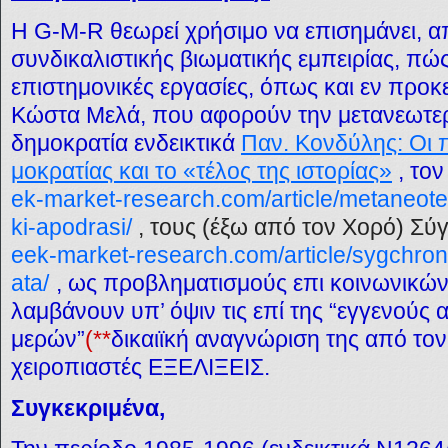
Η G-M-R θεωρεί χρήσιμο να επισημάνει, α
συνδικαλιστικής βιωματικής εμπειρίας, πώς
επιστημονικές εργασίες, όπως και εν προκ
Κώστα Μελά, που αφορούν την μετανεωτερι
δημοκρατία ενδεικτικά
Παν. Κονδύλης: Οι 
μοκρατίας και το «τέλος της ιστορίας»
, το
ek-market-research.com/article/metaneoteri
ki-apodrasi/
, τους (έξω από τον Χορό) Σ
eek-market-research.com/article/sygchron
ata/
, ως προβληματισμούς επι κοινωνικών
λαμβάνουν υπ’ όψιν τις επί της “εγγενούς 
μερών”
(**
δικαιϊκή αναγνώριση της από το
χειροπιαστές ΕΞΕΛΙΞΕΙΣ.
Συγκεκριμένα,