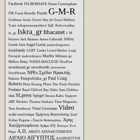
Facebook
FELBERMAYR
Finian Cunningham
G-M-R
Funds
FIR
Frank Brendle
Goldman Sachs
Grexit
Han de Groot
Hellenic
Train
infognomonpolitics/ Σάβ. Καλεντερίδης
Iskra_gr
Ithacanet
in_gr
J. M.
Jeffrey
Keynes
Jack Rasmus
James Galbraith
Levett
Jose Angel Gurria
justiceforgreece
koykfamily
LGBT
Limks
Lionel Barber
Luigi
Marfin
Ferrajoli
makroskopos
Militaire-gr
Million Belay
NADIA MACLEOD
NewPost
newsbeast.gr
newsbomb
newsroom
NPEs Σχέδιο Ηρακλής
NordStream
Parapolitika_gr
Paul Craig
Palantir
Roberts
Peter Koenig
Pfizer
Pier Paolo Pasolini
Predator
Rand Clifford
Ray Dalio
Sam Childers
SLpress
skai
Spiegel
Strauss Kahn
Support
ART Workers
Thomas Sankara
Time Magazine
Video
Victor Grossman
Tom Streithorst
Xρήστος Καπούτσης
woke κουλτούρα
Zaef
Άρης
Zoltan Pogatsa
«Ταμείο Ανάκαμψης»
Χατζηστεφάνου
Άρθρο 93Σ
Άστεγοι
Έντι
Α.Π.
Ράμα
ΑΒΑΤΟ
ΑΓΑΝΑΚΤΙΣΜΕΝΟΙ
ΑΙΓΥΠΤΟΣ
ΑΙΓΑΙΟ
ΑΛΛΗΛΕΓΓΥΟΙ