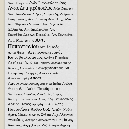
Ανδρ. Γιαννουλόπουλος
Ανδρ. Γεωργίου
Ανδρ. Δημητρόπουλος
Ανδρ. Ζαφείρης
Ανδρ. Κλαυδιανός
Ανδρέας Στοϊμενίδης
Ανδριανός
Γκουρμπάτσης
Αννα Κοντονή
Αννα Πασχαλίδου
Αννα Ψαρούδα- Μπενάκη
Αννυ Λιγνού
Αντ.
Αντ. Δημόπουλος
Δελλατόλας
Αντ.
Καφετζόπουλος
Αντ. Κοκορίκος
Αντ. Κονταράτος
Αντ.
Αντ. Μανιτάκης
Παπαντωνίου
Αντ. Σαμαράς
Αντιπροσωπευτικός
Αντιπολίτευση
Κοινοβουλευτισμός
Αντόνιο Γκουτέρες
Αντόνιο Γκράμσι
Αντώνης Ανδρουλιδάκης
Αντώνης Φώσκολος
Απ.
Αντώνης Αντωνιάδης
Ευθυμιάδης
Απεργίες
Αποικιοκρατία
Αποστ.
Αποικιοποίηση
Αποστολόπουλος
Απόστ.
Απόσ. Δοξιάδης
Αποστόλου
Απόστ. Παπαδημητρίου
Απόστολος Κοκόλιας
Απόστολος Λύτρας
Αργ. Ντινόπουλος
Απόστρατοι-Βετεράνοι Αρτας
Αρης
Αρειος Πάγος
Αρης Δημητρίου
Πορτοσάλτε
Αρθρο 86Σ
Αριάδνη Nούκα
Αριστ. Μάνεσης
Αρχ. Αλβανίας
Αριστ. Ωνάσης
Αναστάσιος
Αστυνομία
Ασέλγεια Ανηλίκων
Αυγ.
Αυγουστής
Αυγή (Εφημερίδα)
Αυστρία
Αφρική