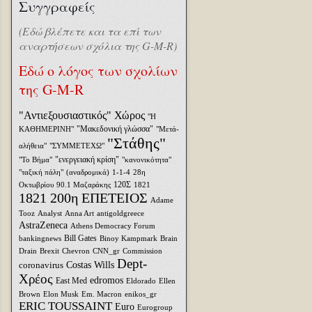
Συγγραφείς
(Εδώ βλέπετε και τα επί των
αναρτήσεων σχόλια της G-M-R)
Εδώ ο λόγος των σχολίων
της G-M-R
"Αντιεξουσιαστικός" Χώρος
"Η
"Μακεδονική γλώσσα"
ΚΑΘΗΜΕΡΙΝΗ"
"Μετά-
"Στάθης"
αλήθεια"
"ΣΥΜΜΕΤΕΧΩ"
"ενεργειακή κρίση"
"Το Βήμα"
"κανονικότητα"
"ταξική πάλη"
(αναδρομικά)
1-1-4
28η
120Σ
Οκτωβρίου
90.1 Μαζαράκης
1821
1821 200η ΕΠΕΤΕΙΟΣ
Adame
Tooz
Analyst
Anna Art
antigoldgreece
AstraZeneca
Athens Democracy Forum
Bill Gates
bankingnews
Binoy Kampmark
Brain
Drain
Brexit
Chevron
CNN_gr
Commission
Dept-
coronavirus
Costas Wills
Χρέος
edromos
East Med
Eldorado
Ellen
Brown
Elon Musk
Em. Macron
enikos_gr
ERIC TOUSSAINT
Euro
Eurogroup