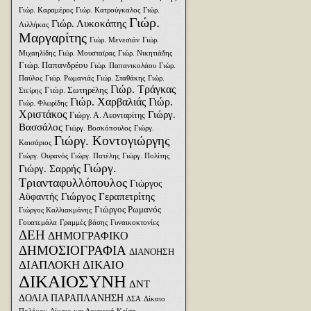
Γιώρ. Καραμέρος
Γιώρ. Κατρούγκαλος
Γιώρ.
Γιώρ.
Γιώρ. Λυκοκάπης
Λιλλήκας
Μαργαρίτης
Γιώρ. Μενεσιάν
Γιώρ.
Μιχαηλίδης
Γιώρ. Μουσταϊρας
Γιώρ. Νικητιάδης
Γιώρ. Παπανδρέου
Γιώρ. Παπανικολάου
Γιώρ.
Παύλος
Γιώρ. Ρωμανιάς
Γιώρ. Σταθάκης
Γιώρ.
Γιώρ. Τράγκας
Γιώρ. Σωτηρέλης
Στείρης
Γιώρ. Χαρβαλιάς
Γιώρ.
Γιώρ. Φλωρίδης
Χριστάκος
Γιώργ.
Γιώργ. Α. Λεονταρίτης
Βασσάλος
Γιώργ. Βοσκόπουλος
Γιώργ.
Γιώργ. Κοντογιώργης
Καισάριος
Γιώργ. Ουρανός
Γιώργ. Πατέλης
Γιώργ. Πολίτης
Γιώργ.
Γιώργ. Σαρρής
Τριανταφυλλόπουλος
Γιώργος
Γιώργος Γεραπετρίτης
Αϋφαντής
Γιώργος Ρωμανός
Γιώργος Καλλιακμάνης
Γουατεμάλα
Γραμμές βάσης
Γυναικοκτονίες
ΔΕΗ
ΔΗΜΟΓΡΑΦΙΚΟ
ΔΗΜΟΣΙΟΓΡΑΦΙΑ
ΔΙΑΝΟΗΣΗ
ΔΙΑΠΛΟΚΗ
ΔΙΚΑΙΟ
ΔΙΚΑΙΟΣΥΝΗ
ΔΝΤ
ΔΟΛΙΑ ΠΑΡΑΠΛΑΝΗΣΗ
ΔΣΑ
Δίκαιο