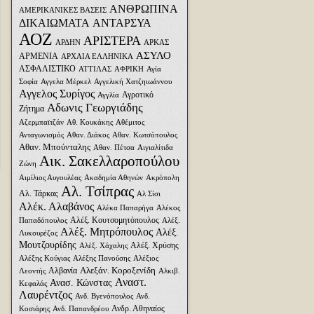
ΑΝΘΡΩΠΙΝΑ
ΑΜΕΡΙΚΑΝΙΚΕΣ ΒΑΣΕΙΣ
ΔΙΚΑΙΩΜΑΤΑ
ΑΝΤΑΡΣΥΑ
ΑΟΖ
ΑΡΙΣΤΕΡΑ
ΑΡΔΗΝ
ΑΡΚΑΣ
ΑΣΥΛΟ
ΑΡΜΕΝΙΑ
ΑΡΧΑΙΑ ΕΛΛΗΝΙΚΑ
ΑΣΦΑΛΙΣΤΙΚΟ
ΑΤΤΙΛΑΣ
ΑΦΡΙΚΗ
Αγία
Σοφία
Αγγελα Μέρκελ
Αγγελική Χατζηιωάννου
Αγγελος Συρίγος
Αγροτικό
Αγγλία
Αδωνις Γεωργιάδης
Ζήτημα
Αζερμπαϊτζάν
Αθ. Κουκάκης
Αθέμιτος
Ανταγωνισμός
Αθαν. Διάκος
Αθαν. Κωτσόπουλος
Αθαν. Μπούνταλης
Αθαν. Πέτσα
Αιγιαλίτιδα
Αικ. Σακελλαροπούλου
Ζώνη
Αιμίλιος Αυγουλέας
Ακαδημία Αθηνών
Ακρόπολη
Αλ. Τσίπρας
Αλ. Τάρκας
Αλ Σίσι
Αλέκ. Αλαβάνος
Αλέκα Παπαρήγα
Αλέκος
Αλέξ. Κουτσομητόπουλος
Παπαδόπουλος
Αλέξ.
Αλέξ. Μητρόπουλος
Αλέξ.
Λυκουρέζος
Μουτζουρίδης
Αλέξ. Χρύσης
Αλέξ. Χάχαλης
Αλέξης Κούγιας
Αλέξης Πανούσης
Αλέξιος
Αλεξάν. Κοροξενίδη
Αλβανία
Λεοντής
Αλκιβ.
Αναστ.
Ανασ. Κώνστας
Κεφαλάς
Λαυρέντζος
Ανδ. Βγενόπουλος
Ανδ.
Ανδρ. Αθηναίος
Κοσιάρης
Ανδ. Παπανδρέου