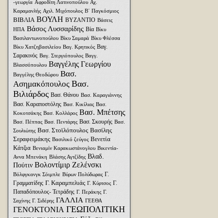
-γεωργία
Αφροδίτη Λατινοπούλου
Αχ.
Καραμανλής
Αχιλ. Μιχόπουλος
Β΄ Παγκόσμιος
ΒΟΥΛΗ
ΒΙΒΛΙΑ
ΒΥΖΑΝΤΙΟ
Βάσεις
Βάσος Λυσσαρίδης
Βία
ΗΠΑ
Βίκυ
Βασιλαντωνοπούλου
Βίκυ Σαμαρά
Βίκυ Φλέσσα
Βαγ.
Βίκυ Χατζηβασιλείου
Βαγ. Κρητικός
Σαρακινός
Βαγ. Στεργιόπουλος
Βαγγ.
Βαγγέλης Γεωργίου
Βλασσόπουλου
Βασ.
Βαγγέλης Θεοδώρου
Βασ.
Ασημακόπουλος
Βιλιάρδος
Βασ. Θάνου
Βασ. Καραγιάννης
Βασ. Καραποστόλης
Βασ. Κικίλιας
Βασ.
Βασ. Μπέτσης
Κοκοτσάκης
Βασ. Κολλάρος
Βασ. Σκουρής
Βασ. Πέππας
Βασ. Πεντάρης
Βασ.
Βασ. Στοϊλόπουλος
Βασίλης
Σουλιώτης
Σεραφειμάκης
Βενετία
Βασιλικό ζεύγος
Κάτζια
Βενιαμίν Καρακωστάνογλου
Βικεντία-
Βλαδ.
Αννα Μπενάκη
Βλάσης Αγτζίδης
Βολοντίμιρ Ζελένσκι
Πούτιν
Γ.
Βόλφγκανγκ Σόιμπλε
Βύρων Πολύδωρας
Γ. Καραμπελιάς
Γραμματίδης
Γ.
Γ. Κύρτσος
Παπαδόπουλος- Τετράδης
Γ. Περάκης
Γ.
ΓΑΛΛΙΑ
Σαχίνης
Γ. Σιδέρης
ΓΕΕΘΑ
ΓΕΩΠΟΛΙΤΙΚΗ
ΓΕΝΟΚΤΟΝΙΑ