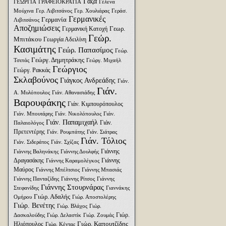
Γάζα
ΓΕΩΡΓΙΑ
ΓΡΑΦΕΙΟΚΡΑΤΙΑ
Γέλενα
Μούχινα
Γερ. Λιβιτσάνος
Γερ. Χουλιάρας
Γεράσ.
Γερμανικές
Γερμανία
Λιβιτσάνος
Αποζημιώσεις
Γεωρ.
Γερμανική Κατοχή
Γεώρ.
Μπιτάκου
Γεωργία Αδειλίνη
Κασιμάτης
Γεώρ. Παπασίμος
Γεώρ.
Γεώργ. Δημητράκης
Τσιπάς
Γεώργ. Μιχαήλ
Γεώργιος
Γεώργ. Ρακκάς
Σκλαβούνος
Γιάγκος Ανδρεάδης
Γιάν.
Γιάν.
Α. Μυλόπουλος
Γιάν. Αθανασιάδης
Βαρουφάκης
Γιάν. Κιμπουρόπουλος
Γιάν. Μπουτάρης
Γιάν. Νικολόπουλος
Γιάν.
Γιάν. Παπαμιχαήλ
Γιάν.
Παλαιολόγος
Πρετεντέρης
Γιάν. Ρουμπάτης
Γιάν. Σιάτρας
Γιάν. Τόλιος
Γιάν. Σιδεράτος
Γιάν. Σχίζας
Γιάννης
Γιάννης Βαληνάκης
Γιάννης Δουλφής
Δραγασάκης
Γιάννης
Γιάννης Καραμολέγκος
Μαύρος
Γιάννης Μπέλτσιος
Γιάννης Μπασιάς
Γιάννης Πανταζίδης
Γιάννης Ρίτσος
Γιάννης
Γιάννης Στουρνάρας
Στεφανίδης
Γιαννάκης
Γιώρ. Αδαλής
Ομήρου
Γιώρ. Αποστολέρης
Γιώρ. Βενέτης
Γιώρ. Βλάχος
Γιώρ.
Γιώρ.
Δασκαλούδης
Γιώρ. Δελαστίκ
Γιώρ. Ζουμάς
Γιώρ. Καπουτζίδης
Ηλιόπουλος
Γιώρ. Κέντας