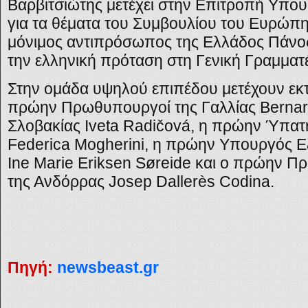
Βαρβιτσιώτης μετέχει στην Επιτροπή Υπου
για τα θέματα του Συμβουλίου του Ευρώπη
μόνιμος αντιπρόσωπος της Ελλάδος Πάνο
την ελληνική πρόταση στη Γενική Γραμματ
Στην ομάδα υψηλού επιπέδου μετέχουν εκτό
πρώην Πρωθυπουργοί της Γαλλίας Bernar
Σλοβακίας Iveta Radičová, η πρώην Ύπα
Federica Mogherini, η πρώην Υπουργός Ε
Ine Marie Eriksen Søreide και ο πρώην Π
της Ανδόρρας Josep Dallerès Codina.
Πηγή:
newsbeast.gr