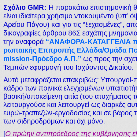
Σχόλιο GMR:
Η παρακάτω επιστημονική 
είναι ιδιαίτερα χρήσιμο ντοκουμέντο (υπ’ 
Αρείου Πάγου) και για τις “ξεχασμένες”, α
δικογραφίες άρθρου 86Σ εσχάτης μνημονια
την αναφορά
“ΑΝΑΦΟΡΑ-ΚΑΤΑΓΓΕΛΙΑ πρ
ρωπαϊκής Επιτροπής Ελλάδα/Ομάδα Πο
mission-Πρόεδρο Α.Π.”
ως προς την σχετ
Τεμπών εφαρμογή του Ισχύοντος Δικαίου.
Αυτό μεταφράζεται επακριβώς: Υπουργοί-
κάδρο των ποινικά ελεγχομένων υπαιτιοτή
βασική/υποκείμενη αιτία (του ατυχήματος
λειτουργούσε και λειτουργεί ως διαρκές α
ευρώ-τραπεζών-εργοδοσίας και σε βάρος 
των σιδηροδρόμων και όχι μόνο.
[
Ο πρώην αντιπρόεδρος της κυβέρνησης είχ