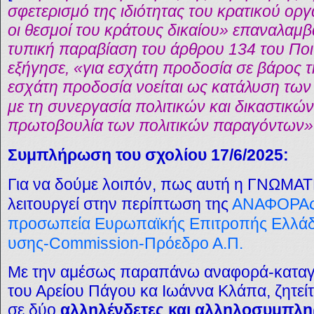
σφετερισμό της ιδιότητας του κρατικού ορ
οι θεσμοί του κράτους δικαίου» επαναλαμβ
τυπική παραβίαση του άρθρου 134 του Ποι
εξήγησε, «για εσχάτη προδοσία σε βάρος 
εσχάτη προδοσία νοείται ως κατάλυση των
με τη συνεργασία πολιτικών και δικαστικ
πρωτοβουλία των πολιτικών παραγόντων»
Συμπλήρωση του σχολίου 17/6/2025:
Για να δούμε λοιπόν, πως αυτή η ΓΝΩΜ
λειτουργεί στην περίπτωση της
ΑΝΑΦΟΡΑς-
προσωπεία Ευρωπαϊκής Επιτροπής Ελλάδ
υσης-Commission-Πρόεδρο Α.Π.
Με την αμέσως παραπάνω αναφορά-καταγ
του Αρείου Πάγου κα Ιωάννα Κλάπα, ζητείτ
σε δύο
αλληλένδετες και αλληλοσυμπλ