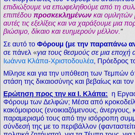
επιδιώξουμε να επωφεληθούμε από τη συλ
επιπέδου
προσκεκλημένων
και ομιλητών 
αυτές τις εξελίξεις και να χαράξουμε μια πο
βιώσιμο, δίκαιο και ευημερούν μέλλον.
”
Σε αυτό το
Φόρουμ (με την παραπάνω αν
σε πάνελ
«
για τους θεσμούς σε μια εποχή 
Ιωάννα Κλάπα-Χριστοδουλέα
, Πρόεδρος 
Μίλησε και για την υπόθεση των Τεμπών ό
στάση της δικαιοσύνης και βεβαίως και τον
Ερώτηση προς την κα Ι. Κλάπα:
η Εργασ
Φόρουμ των Δελφών; Μέσα από κροκοδείλι
κακόμοιρους (ενοικιαζόμενους, άνεργους, 
παραμερισμό τους από την ισόρροπη συμμε
σύνδεσή της με το περιβάλλον (φανταστείτε
πολιτικά ζητήματα), για τα Τέμπη τους, για 