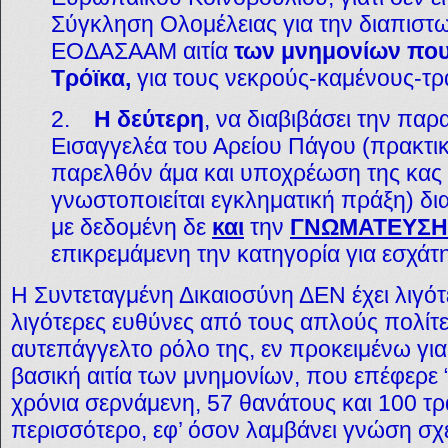
Σύγκληση Ολομέλειας για την διαπιστ
ΕΟΔΑΣΑΑΜ αιτία
των μνημονίων που 
Τρόϊκα,
για τους νεκρούς-καμένους-τρ
2.
Η δεύτερη
, να διαβιβάσει την π
Εισαγγελέα του Αρείου Πάγου (πρακτι
παρελθόν άμα και υποχρέωση της κας
γνωστοποιείται εγκληματική πράξη) δια
με δεδομένη δε
και
την
ΓΝΩΜΑΤΕΥΣΗ
επικρεμάμενη την κατηγορία για εσχάτ
Η Συντεταγμένη Δικαιοσύνη ΔΕΝ έχει λιγότ
λιγότερες ευθύνες από τους απλούς πολίτε
αυτεπάγγελτο ρόλο της, εν προκειμένω γι
βασική αιτία των μνημονίων, που επέφερε
χρόνια σερνάμενη, 57 θανάτους και 100 τ
περισσότερο, εφ’ όσον λαμβάνει γνώση σχ