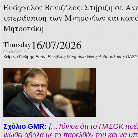
Ευάγγελος Βενιζέλος: Στήριξη σε Αν
υπεράσπιση των Μνημονίων και καυστ
Μητσοτάκη
16/07/2026
Thursday
00:48 GMT+2
Κείμενα Γνώμης
Ευάγ. Βενιζέλος
Μνημόνια
Νίκος Ανδρουλάκης
ΠΑΣΟ
Σχόλιο GMR:
[
…Τόνισε ότι το ΠΑΣΟΚ πρέπ
νιώθει άβολα με το παρελθόν του και να υ