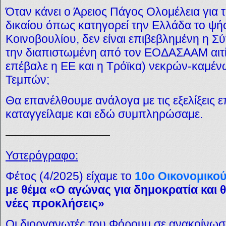
Όταν κάνει ο Άρειος Πάγος Ολομέλεια για 
δικαίου όπως κατηγορεί την Ελλάδα το ψ
Κοινοβουλίου, δεν είναι επιβεβλημένη η Σ
την διαπιστωμένη από τον ΕΟΔΑΣΑΑΜ αιτ
επέβαλε η ΕΕ και η Τρόϊκα) νεκρών-καμέ
Τεμπών;
Θα επανέλθουμε ανάλογα με τις εξελίξεις 
καταγγείλαμε και εδώ συμπληρώσαμε.
—————————
Υστερόγραφο:
Φέτος (4/2025) είχαμε το
1
0ο
Οικονομικο
με θέμα «Ο αγώνας για δημοκρατία και θ
νέες προκλήσεις»
Οι διοργανωτές του Φόρουμ σε ανακοίνωσ