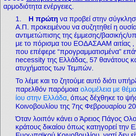
αρμοδιότητα ενέργειες.
1.
Η πρώτη
να προβεί στην σύγκλησ
Α.Π. προκειμένου να συζητηθεί η ουσί
αντιμετώπισης της έμμεσης/βασικής/υ
με το πόρισμα του ΕΟΔΑΣΑΑΜ αιτίας ,
που επέφερε “προγραμματισμένα” επ
necessity
της Ελλάδας, 57 θανάτους κ
ατυχήματος των Τεμπών.
Το λέμε και το ζητούμε αυτό διότι υπή
παρελθόν παρόμοια
ολομέλεια με θέμα
ίου στην Ελλάδα
,
όπως δέχθηκε το ψή
Κοινοβουλίου της 7ης Φεβρουαρίου 20
Όταν λοιπόν κάνει ο Άρειος Πάγος Ολομ
κράτους δικαίου όπως κατηγορεί την 
Ευρωπαϊκού Κοινοβουλίου, γιατί δεν εί