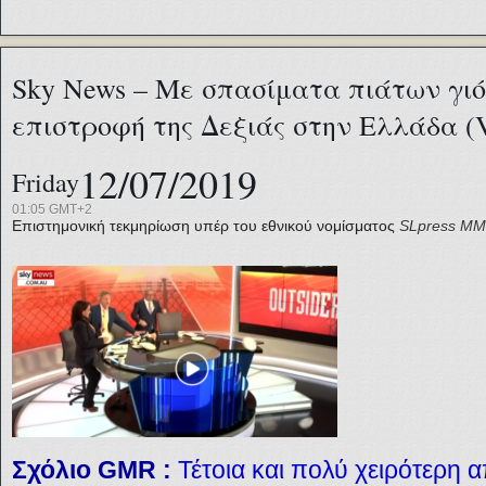
Sky News – Με σπασίματα πιάτων γι
επιστροφή της Δεξιάς στην Ελλάδα (V
12/07/2019
Friday
01:05 GMT+2
Επιστημονική τεκμηρίωση υπέρ του εθνικού νομίσματος
SLpress
ΜΜ
Σχόλιο
GMR
:
Τέτοια και πολύ χειρότερη α