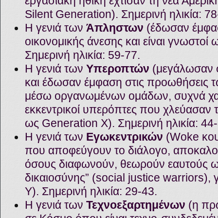
εργασιακή ηθική έχτισαν τη νέα Αμερικ
Silent Generation). Σημερινή ηλικία: 78
Η γενιά των
Άπληστων
(έδωσαν έμφα
οικονομικής άνεσης και είναι γνωστοί
Σημερινή ηλικία: 59-77.
Η γενιά των
Υπεροπτών
(μεγάλωσαν σ
και έδωσαν έμφαση στις προωθήσεις 
μέσω οργανωμένων ομάδων, συχνά χα
εκκεντρικοί υπερόπτες που χλεύασαν τ
ως Generation X). Σημερινή ηλικία: 44-
Η γενιά των
Εγωκεντρικών
(Woke κου
που αποφεύγουν το διάλογο, αποκαλο
όσους διαφωνούν, θεωρούν εαυτούς ως
δικαιοσύνης” (social justice warriors)
Y). Σημερινή ηλικία: 29-43.
Η γενιά των
Τεχνοεξαρτημένων
(η πρ