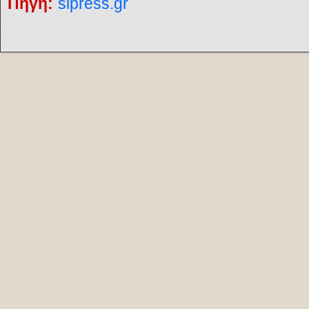
Πηγή:
slpress.gr