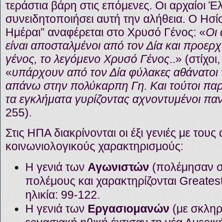
τεράστια βάρη στις επόμενες. Οι αρχαίοι Έ
συνειδητοποιήσει αυτή την αλήθεια. Ο Ησί
Ημέραι” αναφέρεται στο Χρυσό Γένος: «
Οι 
είναι αποσταλμένοι από τον Δία και προερ
γένος, το λεγόμενο Χρυσό Γένος
..» (στίχο
«
υπάρχουν από τον Δία φύλακες αθάνατο
απάνω στην πολύκαρπη Γη. Και τούτοι παρα
τα εγκλήματα γυρίζοντας αχνοντυμένοι πα
255).
Στις ΗΠΑ διακρίνονται οι έξι γενιές με τους
κοινωνιολογικούς χαρακτηρισμούς:
Η γενιά των
Αγωνιστών
(πολέμησαν σ
πολέμους και χαρακτηρίζονται Greates
ηλικία: 99-122.
Η γενιά των
Εργασιομανών
(με σκληρ