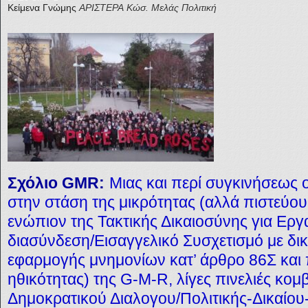
Κείμενα Γνώμης
ΑΡΙΣΤΕΡΑ
Κώσ. Μελάς
Πολιτική
Σχόλιο GMR:
Μιας και περί συγκινήσεως 
στην στάση της μικρότητας (αλλά πιστεύου
ενώπιον της Τακτικής Δικαιοσύνης για Εργα
διασύνδεση/Εισαγγελικό Συσχετισμό με δι
εφαρμογής μνημονίων κατ’ άρθρο 86Σ και
ηθικότητας) της G-M-R, λίγες πινελιές κομ
Δημοκρατικού Διαλογου/Πολιτικής-Δικαίου