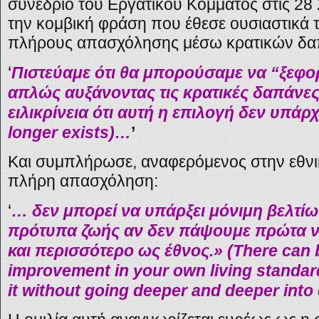
συνέδριο του Εργατικού Κόμματος στις 28
την κομβική φράση που έθεσε ουσιαστικά τ
πλήρους απασχόλησης μέσω κρατικών δαπ
‘
Πιστεύαμε ότι θα μπορούσαμε να “ξεφο
απλώς αυξάνοντας τις κρατικές δαπάνε
ειλικρίνεια ότι αυτή η επιλογή δεν υπάρχ
longer exists)…
’
Και συμπλήρωσε, αναφερόμενος στην εθνικ
πλήρη απασχόληση:
‘
… δεν μπορεί να υπάρξει μόνιμη βελτίω
πρότυπα ζωής αν δεν πάψουμε πρώτα ν
και περισσότερο ως έθνος.»
(There can 
improvement in your own living standar
it without going deeper and deeper into 