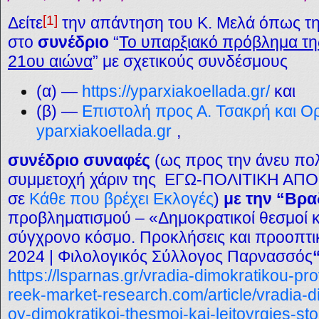
[1]
Δείτε
την απάντηση του Κ. Μελά όπως τη
στο
συνέδριο
“
Το υπαρξιακό πρόβλημα της
21ου αιώνα
” με σχετικούς συνδέσμους
(α) —
https://yparxiakoellada.gr/
και
(β) —
Επιστολή προς Α. Τσακρή και Ο
yparxiakoellada.gr
,
συνέδριο συναφές
(ως προς την άνευ πολ
συμμετοχή χάριν της ΕΓΩ-ΠΟΛΙΤΙΚΗ ΑΠΟ
σε
Κάθε που βρέχει Εκλογές
)
με την “Βρα
προβληματισμού – «Δημοκρατικοί θεσμοί κα
σύγχρονο κόσμο. Προκλήσεις και προοπτικ
2024 | Φιλολογικός Σύλλογος Παρνασσός
https://lsparnas.gr/vradia-dimokratikou-pr
reek-market-research.com/article/vradia-d
oy-dimokratikoi-thesmoi-kai-leitoyrgies-