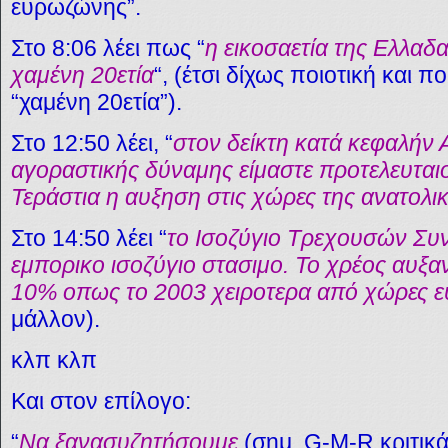
ευρωζώνης”.
Στο 8:06 λέει πως “
η εικοσαετία της Ελλαδα
χαμένη 20ετία
“, (έτσι δίχως ποιοτική και 
“χαμένη 20ετία”).
Στο 12:50 λέει, “
στον δείκτη κατά κεφαλήν
αγοραστικής δύναμης είμαστε προτελευταιο
Τεράστια η αυξηση στις χώρες της ανατολ
Στο 14:50 λέει “
το Ισοζύγιο Τρεχουσών Συ
εμπορικο ισοζύγιο στασιμο. Το χρέος αυξαν
10% οπως το 2003 χειροτερα από χώρες 
μάλλον).
κλπ κλπ
Και στον επίλογο:
“
Να ξανασυζητήσουμε
(σημ. G-M-R κριτικά