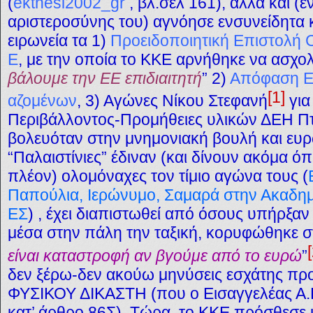
(
ekthesi2002_gr
, βλ.σελ 161), αλλά και (ε
αριστεροσύνης του) αγνόησε ενσυνείδητα κ
ειρωνεία τα 1)
Προειδοποιητική Επιστολή 
Ε
, με την οποία το ΚΚΕ αρνήθηκε να ασχολ
βάλουμε την ΕΕ επιδιαιτητή
” 2)
Απόφαση Ε
[1]
αζομένων
, 3) Αγώνες Νίκου Στεφανή
για
Περιβάλλοντος-Προμήθειες υλικών ΔΕΗ Πτ
βολευόταν στην μνημονιακή βουλή και ευ
“Παλαιστίνιες” έδιναν (και δίνουν ακόμα 
πλέον) ολομόναχες τον τίμιο αγώνα τους (
Παπούλια, Ιερώνυμο, Σαμαρά στην Ακαδ
ΕΣ
) , έχει διαπιστωθεί από όσους υπήρξαν
μέσα στην πάλη την ταξική, κορυφώθηκε στ
είναι καταστροφή αν βγούμε από το ευρώ
”
δεν ξέρω-δεν ακούω μηνύσεις εσχάτης 
ΦΥΣΙΚΟΥ ΔΙΚΑΣΤΗ (που ο Εισαγγελέας Α.Π
κατ’ άρθρο 86Σ). Τώρα,
τ
ο ΚΚΕ πρόσθεσε 