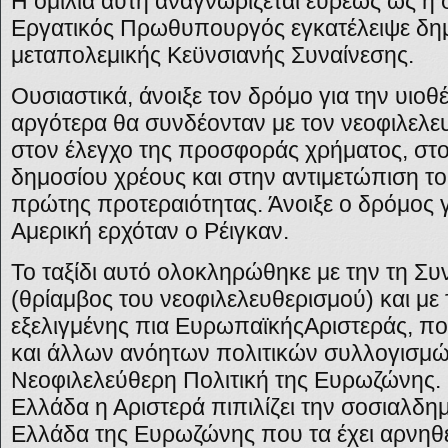
Η ομιλία αυτή αναγνωρίζεται ευρέως ως η 
Εργατικός Πρωθυπουργός εγκατέλειψε δημ
μεταπολεμικής Κεϋνσιανής Συναίνεσης.
Ουσιαστικά, άνοιξε τον δρόμο για την υιο
αργότερα θα συνδέονταν με τον νεοφιλελε
στον έλεγχο της προσφοράς χρήματος, στο
δημοσίου χρέους και στην αντιμετώπιση 
πρώτης προτεραιότητας. Άνοιξε ο δρόμος γ
Αμερική ερχόταν ο Ρέιγκαν.
Το ταξίδι αυτό ολοκληρώθηκε με την τη Σ
(θρίαμβος του νεοφιλελευθερισμού) και με
εξελιγμένης πια ΕυρωπαϊκήςΑριστεράς, πο
και άλλων ανόητων πολιτικών συλλογισμώ
Νεοφιλελεύθερη Πολιτική της Ευρωζώνης. 
Ελλάδα η Αριστερά πιπιλίζει την σοσιαλδη
Ελλάδα της Ευρωζώνης που τα έχει αρνηθεί