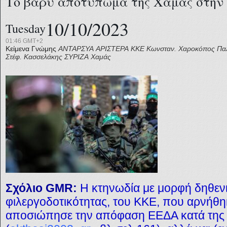
Το βαρύ αποτύπωμα της Χαμάς στην
10/10/2023
Tuesday
01:46 GMT+2
Κείμενα Γνώμης
ΑΝΤΑΡΣΥΑ
ΑΡΙΣΤΕΡΑ
ΚΚΕ
Κωνσταν. Χαροκόπος
Πα
Στέφ. Κασσελάκης
ΣΥΡΙΖΑ
Χαμάς
Σχόλιο GMR:
Η κτηνωδία με μορφή δηθεν
φιλεργοδοτικότητας, του ΚΚΕ, που αρνήθ
αποσιώπησε την απόφαση ΕΕΔΑ κατά της 