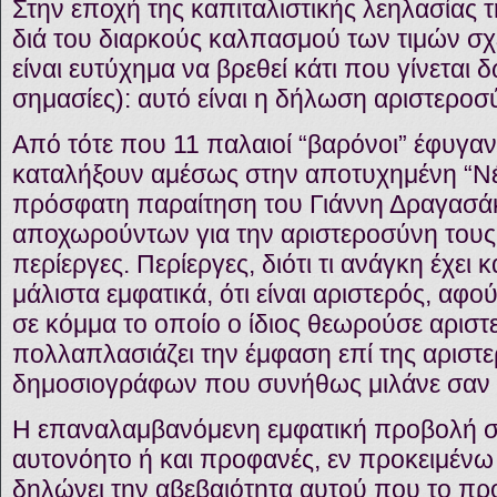
Στην εποχή της καπιταλιστικής λεηλασίας τ
διά του διαρκούς καλπασμού των τιμών σ
είναι ευτύχημα να βρεθεί κάτι που γίνεται δ
σημασίες): αυτό είναι η δήλωση αριστεροσ
Από τότε που 11 παλαιοί “βαρόνοι” έφυγαν
καταλήξουν αμέσως στην αποτυχημένη “Νέα
πρόσφατη παραίτηση του Γιάννη Δραγασάκ
αποχωρούντων για την αριστεροσύνη τους 
περίεργες. Περίεργες, διότι τι ανάγκη έχει 
μάλιστα εμφατικά, ότι είναι αριστερός, αφο
σε κόμμα το οποίο ο ίδιος θεωρούσε αριστε
πολλαπλασιάζει την έμφαση επί της αριστ
δημοσιογράφων που συνήθως μιλάνε σαν
Η επαναλαμβανόμενη εμφατική προβολή σε
αυτονόητο ή και προφανές, εν προκειμένω
δηλώνει την αβεβαιότητα αυτού που το προ