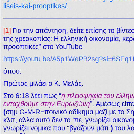
liseis-kai-prooptikes/
.
———————————————————
[1]
Για την απάντηση, δείτε επίσης το βίντε
της χρεοκοπίας: Η ελληνική οικονομία, κερδ
προοπτικές” στο YouTube
https://youtu.be/A5p1WePB2sg?si=6SEq
όπου:
Πρώτος μιλάει ο Κ. Μελάς.
Στο 6:18 λέει πως “
η πλειοψηφία του ελλην
ενταχθούμε στ
ην Ευρωζώνη
”
. Αμέσως είπε
(
σημ G-M-R=ποινικό αδίκημα μαζί με το Ση
κλπ, αλλά αυτό δεν το ‘πε, γνωρίζει οικονομ
γνωρίζει νομικά που “βγάζουν μάτι”
)
του λα