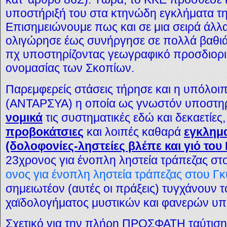
υποστήριξή του στα κτηνώδη εγκλήματα τ
Επισημειώνουμε πως και σε μια σειρά άλλα
ολιγώρησε έως συνήργησε σε πολλά βαθιά 
πχ υποστηρίζοντας γεωγραφικό προσδιορι
ονομασίας των Σκοπίων.
Παρεμφερείς στάσεις τήρησε και η υπόλοιπ
(ΑΝΤΑΡΣΥΑ) η οποία ως γνωστόν υποστηρ
νομικά
τις συστηματικές εδώ και δεκαετίες,
προβοκάτσιες
και λοιπές καθαρά
εγκλημα
(δολοφονίες-ληστείες βλέπε και γιό του 
23χρονος για ένοπλη ληστεία τράπεζας σ
ονος για ένοπλη ληστεία τράπεζας στου Γ
σημειωτέον (αυτές οι πράξεις) τυγχάνουν 
χαϊδολογήματος μυστικών και φανερών υπ
Σχετικό για την πλήρη ΠΡΟΣΦΑΤΗ ταύτι