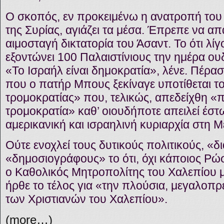
Ο σκοπός, εν προκειμένω η ανατροπή του 
της Συρίας, αγιάζει τα μέσα. Έπρεπε να α
αιμοσταγή δικτατορία του Άσαντ. Το ότι λίγ
εξοντώνει 100 Παλαιστίνιους την ημέρα ο
«Το Ισραήλ είναι δημοκρατία», λένε. Πέρα
που ο πατήρ Μπους ξεκίναγε υποτίθεται τ
τρομοκρατίας» που, τελικώς, απεδείχθη «
τρομοκρατία» καθ’ οιουδήποτε απειλεί έστω
αμερικανική και ισραηλινή κυριαρχία στη 
Ούτε ενοχλεί τους δυτικούς πολιτικούς, «
«δημοσιογράφους» το ότι, όχι κάποιος Ρώσ
ο Καθολικός Μητροπολίτης του Χαλεπίου
ήρθε το τέλος για «την πλούσια, μεγαλοπρ
των Χριστιανών του Χαλεπίου».
(more…)