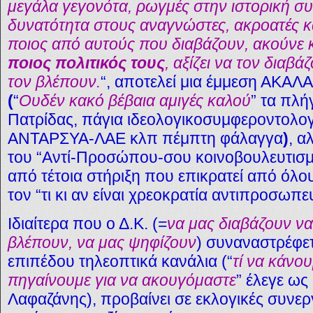
μεγάλα γεγονότα, ρωγμές στην ιστορική συ
δυνατότητα στους αναγνώστες, ακροατές κα
ποιος από αυτούς που διαβάζουν, ακούνε κ
ποιος πολιτικός τους
, αξίζει να τον διαβά
τον βλέπουν.
“, αποτελεί μια έμμεση ΑΚ
(
“
Ουδέν κακό βέβαια αμιγές καλού
” τα πλ
Πατρίδας, πάγια ιδεολογικοσυμφεροντολογ
ΑΝΤΑΡΣΥΑ-ΛΑΕ κλπ πέμπτη φάλαγγα
)
, α
του “Αντί-Προσώπου-σου κοινοβουλευτισ
από τέτοια στήριξη που επικρατεί από όλο
τον “τι κι αν είναι χρεοκρατία αντιπροσωπ
Ιδιαίτερα που ο Δ.Κ. (=
να μας διαβάζουν να
βλέπουν, να μας ψηφίζουν
) συναναστρέφετ
επιπέδου τηλεοπτικά κανάλια (“
τί να κάνο
πηγαίνουμε για να ακουγόμαστε
” έλεγε ως
Λαφαζάνης), προβαίνει σε εκλογικές συνερ