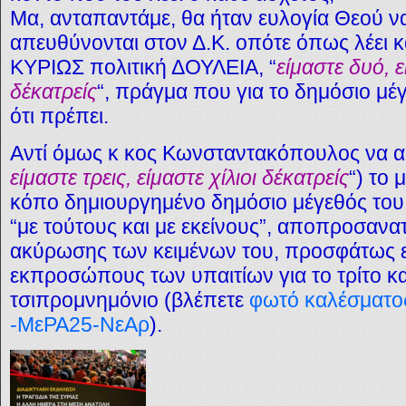
Μα, ανταπαντάμε, θα ήταν ευλογία Θεού ν
απευθύνονται στον Δ.Κ. οπότε όπως λέει κα
ΚΥΡΙΩΣ πολιτική ΔΟΥΛΕΙΑ, “
είμαστε δυό, ε
δέκατρείς
“, πράγμα που για το δημόσιο μέγ
ότι πρέπει.
Αντί όμως κ κος Κωνσταντακόπουλος να αξ
είμαστε τρεις, είμαστε χίλιοι δέκατρείς
“) το 
κόπο δημιουργημένο δημόσιο μέγεθός του,
“με τούτους και με εκείνους”, αποπροσανα
ακύρωσης των κειμένων του, προσφάτως ε
εκπροσώπους των υπαιτίων για το τρίτο κ
τσιπρομνημόνιο (βλέπετε
φωτό καλέσματος
-ΜεΡΑ25-ΝεΑρ
).