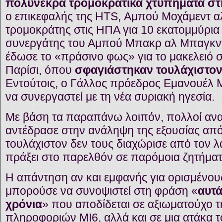
πολύνεκρα τρομοκρατικά χτυπήματα σ
ο επικεφαλής της HTS, Αμπού Μοχάμεντ α
τρομοκράτης στις ΗΠΑ για 10 εκατομμύρια 
συνεργάτης του Αμπού Μπακρ αλ Μπαγκντά
έδωσε το «πράσινο φως» για το μακελειό 
Παρίσι, όπου
σφαγιάστηκαν τουλάχιστον
Εντούτοις, ο Γάλλος πρόεδρος Εμανουέλ 
να συνεργαστεί με τη νέα συριακή ηγεσία.
Με βάση τα παραπάνω λοιπόν, πολλοί αναρ
αντέδρασε στην ανάληψη της εξουσίας από 
τουλάχιστον δεν τους διαχώρισε από τον λ
πράξει στο παρελθόν σε παρόμοια ζητήματ
Η απάντηση αν και εμφανής για ορισμένου
μπορούσε να συνοψιστεί στη φράση «
αυτά
χρόνια
» που αποδίδεται σε αξιωματούχο τ
πληροφοριών MI6, αλλά και σε μια ατάκα τ