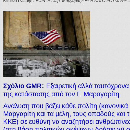
Κείμενα Γνώμης
ΓΕΩΡΓΙΑ
Γιώρ. Μαργαρίτης
ΗΠΑ
ΝΑΤΟ
ΡΟΥΜΑΝΙΑ
Σχόλιο GMR:
Εξαιρετική αλλά ταυτόχρονα
της κατάστασης από τον Γ. Μαραγαρίτη.
Ανάλυση που βάζει κάθε πολίτη (κανονικά 
Μαργαρίτη και τα μέλη, τους οπαδούς και
ΚΚΕ) σε ευθύνη να αναζητήσει ανθρώπινες
(στη βάση πολιτικών σκέψεων-δράσεων) σ