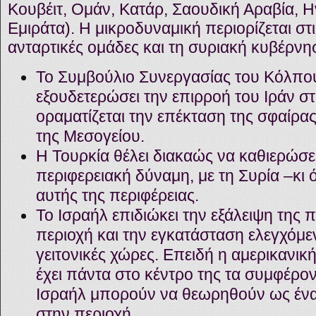
Κουβέιτ, Ομάν, Κατάρ, Σαουδική Αραβία, 
Εμιράτα). Η μικροδυναμική περιορίζεται στ
ανταρτικές ομάδες και τη συριακή κυβέρνη
Το Συμβούλιο Συνεργασίας του Κόλπου
εξουδετερώσει την επιρροή του Ιράν σ
οραματίζεται την επέκταση της σφαίρας
της Μεσογείου.
Η Τουρκία θέλει διακαώς να καθιερώσε
περιφερειακή δύναμη, με τη Συρία –κι ό
αυτής της περιφέρειας.
Το Ισραήλ επιδιώκει την εξάλειψη της 
περιοχή και την εγκατάσταση ελεγχόμ
γειτονικές χώρες. Επειδή η αμερικανικ
έχει πάντα στο κέντρο της τα συμφέρο
Ισραήλ μπορούν να θεωρηθούν ως ένας
στην περιοχή.