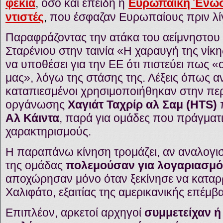
φεκιά
,
όσο και επειδή η
Ευρωπαϊκή Ένω
ντιστές
,
που έσφαζαν Ευρωπαίους πριν λίγ
Παραφράζοντας την ατάκα του αείμνηστου
Σταρένιου στην ταινία «Η χαραυγή της νίκ
να υποθέσει για την ΕΕ ότι πιστεύει πως «οι
μας», λόγω της στάσης της. Λέξεις όπως αν
καταπιεσμένοι χρησιμοποιήθηκαν στην περ
οργάνωσης
Χαγιάτ Ταχρίρ αλ Σαμ (HTS)
Αλ Κάιντα
, παρά για ομάδες που πράγματι
χαρακτηρισμούς.
Η παραπάνω κίνηση τρομάζει, αν αναλογιστε
της ομάδας
πολεμούσαν για λογαριασμό 
αποχώρησαν μόνο όταν ξεκίνησε να καταρρ
Χαλιφάτο, εξαιτίας της αμερικανικής επέμβ
Επιπλέον, αρκετοί αρχηγοί
συμμετείχαν ή