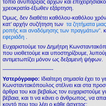
τοπίο ανυπαρξίας αρχών και επιχειρησιακ
χρεοκρατία-έξωθεν εξάρτηση.
Όμως, δεν διαθέτει καθόλου-καθόλου χρόνο
κατ’ αρχήν συζήτηση των
τα ζητήματα μιας
ροπής και αναδόμησης των πραγμάτων”.
κ
εφεριάδη
.
Ευχαριστούμε τον Δημήτρη Κωνσταντακόπο
που υιοθετούμε και υποστηρίζουμε, λυπο
αντιμετωπίζει μόνον ως δεξαμενή ψήφων.
—————————-
Υστερόγραφο:
Ιδιαίτερη σημασία έχει το 
Κωνσταντακόπουλος στέλνει και στα προσ
άρθρα του και βεβαίως τον ευχαριστούμε γι
βέβαια, και τι να κάνει ο άνθρωπος, να απα
κοντό που του λέει ο κάθε άσχετος;