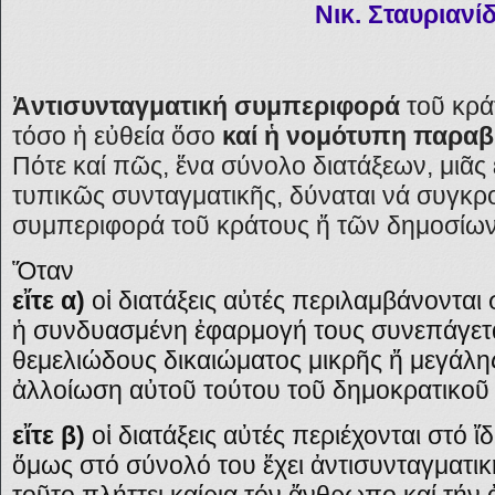
Νικ. Σταυριανί
Ἀντισυνταγματική συμπεριφορά
τοῦ κρά
τόσο ἡ εὐθεία ὅσο
καί ἡ νομότυπη παραβ
Πότε καί πῶς, ἕνα σύνολο διατάξεων, μιᾶ
τυπικῶς συνταγματικῆς, δύναται νά συγκρ
συμπεριφορά τοῦ κράτους ἤ τῶν δημοσί
Ὅταν
εἴτε α)
οἱ διατάξεις αὐτές περιλαμβάνονται
ἡ συνδυασμένη ἐφαρμογή τους συνεπάγετ
θεμελιώδους δικαιώματος μικρῆς ἤ μεγάλη
ἀλλοίωση αὐτοῦ τούτου τοῦ δημοκρατικοῦ 
εἴτε β)
οἱ διατάξεις αὐτές περιέχονται στό 
ὅμως στό σύνολό του ἔχει ἀντισυνταγματικ