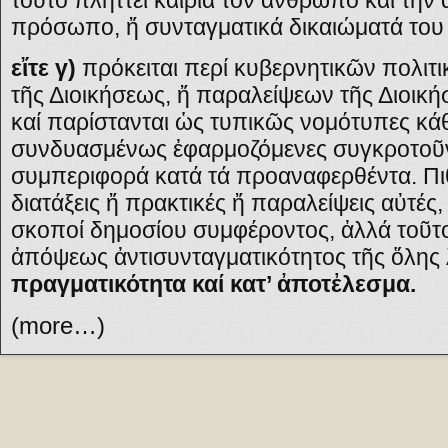
τοῦτο πλήττει καίρια τόν ἄνθρωπο καί τήν 
πρόσωπο, ἤ συνταγματικά δικαιώματά του 
εἴτε γ)
πρόκειται περί κυβερνητικῶν πολιτι
τῆς Διοικήσεως, ἤ παραλείψεων τῆς Διοική
καί παρίστανται ὡς τυπικῶς νομότυπες κάθ
συνδυασμένως ἐφαρμοζόμενες συγκροτοῦν
συμπεριφορά κατά τά προαναφερθέντα. Πιθα
διατάξεις ἤ πρακτικές ἤ παραλείψεις αὐτές,
σκοποί δημοσίου συμφέροντος, ἀλλά τοῦτο
ἀπόψεως ἀντισυνταγματικότητος τῆς ὅλης 
πραγματικότητα καί κατ’ ἀποτἐλεσμα.
(more…)