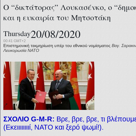
Ο “δικτάτορας” Λουκασένκο, ο “δημ
και η ευκαιρία του Μητσοτάκη
20/08/2020
Thursday
00:41 GMT+2
Επιστημονική τεκμηρίωση υπέρ του εθνικού νομίσματος
Βαγ. Σαρακι
Λευκορωσία
ΝΑΤΟ
ΣΧΟΛΙΟ G-M-R:
Βρε, βρε, βρε, τι βλέπουμ
(Εκειιιιιιιιί, ΝΑΤΟ και ξερό ψωμί!).