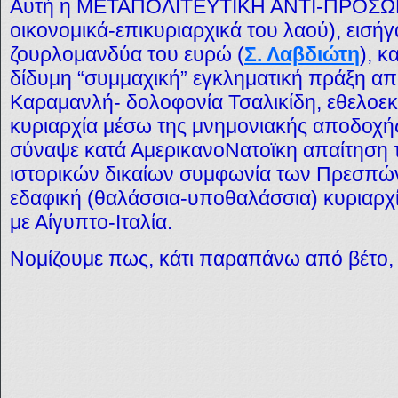
Αυτή η ΜΕΤΑΠΟΛΙΤΕΥΤΙΚΗ ΑΝΤΙ-ΠΡΟΣΩ
οικονομικά-επικυριαρχικά του λαού), εισή
ζουρλομανδύα του ευρώ (
Σ. Λαβδιώτη
), κ
δίδυμη “συμμαχική” εγκληματική πράξη απ
Καραμανλή- δολοφονία Τσαλικίδη, εθελοεκ
κυριαρχία μέσω της μνημονιακής αποδοχής
σύναψε κατά ΑμερικανοΝατοϊκη απαίτηση 
ιστορικών δικαίων συμφωνία των Πρεσπώ
εδαφική (θαλάσσια-υποθαλάσσια) κυριαρχί
με Αίγυπτο-Ιταλία.
Νομίζουμε πως, κάτι παραπάνω από βέτο, 