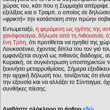
χώρας του, κάτι που η Συμμαχία απέρριψε.
εξελίξεις και ο Τραμπ, ο οποίος σε δηλώσε
«φρικτή»
την κατάσταση στην πρώην σοβιε
Εντωμεταξύ,
η φερόμενη ως ηγέτης της αντ
χανόφσκαγια, δήλωσε από τη Λιθουανία, 
ένη Τρίτη,
ότι προτίθεται να ηγηθεί της χώ
Λουκασένκο, έχοντας δίπλα του τον γιό του
εμφανίζεται συχνά ως πιθανός διάδοχος, 
Κυριακή, σε συγκέντρωση υποστηρικτών του
ξεκινήσει μεταρρυθμίσεις. Σήμερα εξειδίκ
την αρχική δήλωσή του, τονίζοντας ότι είν
την εξουσία και να αλλάξει το Σύνταγμα, ό
συνθήκες πίεσης.
Διαβάστε ολόκληρο το άρθρο
εδώ.