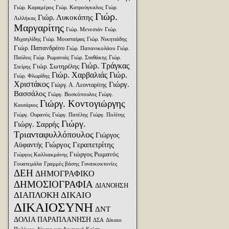
Γιώρ. Καραμέρος
Γιώρ. Κατρούγκαλος
Γιώρ.
Γιώρ.
Γιώρ. Λυκοκάπης
Λιλλήκας
Μαργαρίτης
Γιώρ. Μενεσιάν
Γιώρ.
Μιχαηλίδης
Γιώρ. Μουσταϊρας
Γιώρ. Νικητιάδης
Γιώρ. Παπανδρέου
Γιώρ. Παπανικολάου
Γιώρ.
Παύλος
Γιώρ. Ρωμανιάς
Γιώρ. Σταθάκης
Γιώρ.
Γιώρ. Τράγκας
Γιώρ. Σωτηρέλης
Στείρης
Γιώρ. Χαρβαλιάς
Γιώρ.
Γιώρ. Φλωρίδης
Χριστάκος
Γιώργ.
Γιώργ. Α. Λεονταρίτης
Βασσάλος
Γιώργ. Βοσκόπουλος
Γιώργ.
Γιώργ. Κοντογιώργης
Καισάριος
Γιώργ. Ουρανός
Γιώργ. Πατέλης
Γιώργ. Πολίτης
Γιώργ.
Γιώργ. Σαρρής
Τριανταφυλλόπουλος
Γιώργος
Γιώργος Γεραπετρίτης
Αϋφαντής
Γιώργος Ρωμανός
Γιώργος Καλλιακμάνης
Γουατεμάλα
Γραμμές βάσης
Γυναικοκτονίες
ΔΕΗ
ΔΗΜΟΓΡΑΦΙΚΟ
ΔΗΜΟΣΙΟΓΡΑΦΙΑ
ΔΙΑΝΟΗΣΗ
ΔΙΑΠΛΟΚΗ
ΔΙΚΑΙΟ
ΔΙΚΑΙΟΣΥΝΗ
ΔΝΤ
ΔΟΛΙΑ ΠΑΡΑΠΛΑΝΗΣΗ
ΔΣΑ
Δίκαιο