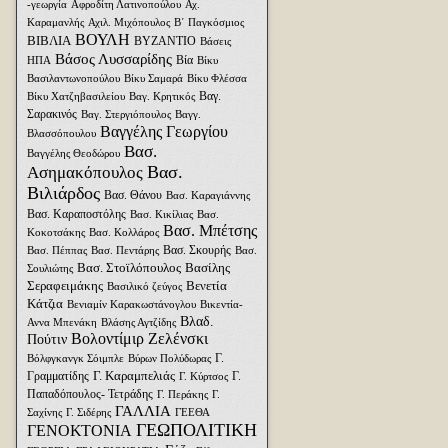
-γεωργία
Αφροδίτη Λατινοπούλου
Αχ.
Καραμανλής
Αχιλ. Μιχόπουλος
Β΄ Παγκόσμιος
ΒΟΥΛΗ
ΒΙΒΛΙΑ
ΒΥΖΑΝΤΙΟ
Βάσεις
Βάσος Λυσσαρίδης
Βία
ΗΠΑ
Βίκυ
Βασιλαντωνοπούλου
Βίκυ Σαμαρά
Βίκυ Φλέσσα
Βαγ.
Βίκυ Χατζηβασιλείου
Βαγ. Κρητικός
Σαρακινός
Βαγ. Στεργιόπουλος
Βαγγ.
Βαγγέλης Γεωργίου
Βλασσόπουλου
Βασ.
Βαγγέλης Θεοδώρου
Βασ.
Ασημακόπουλος
Βιλιάρδος
Βασ. Θάνου
Βασ. Καραγιάννης
Βασ. Καραποστόλης
Βασ. Κικίλιας
Βασ.
Βασ. Μπέτσης
Κοκοτσάκης
Βασ. Κολλάρος
Βασ. Σκουρής
Βασ. Πέππας
Βασ. Πεντάρης
Βασ.
Βασ. Στοϊλόπουλος
Βασίλης
Σουλιώτης
Σεραφειμάκης
Βενετία
Βασιλικό ζεύγος
Κάτζια
Βενιαμίν Καρακωστάνογλου
Βικεντία-
Βλαδ.
Αννα Μπενάκη
Βλάσης Αγτζίδης
Βολοντίμιρ Ζελένσκι
Πούτιν
Γ.
Βόλφγκανγκ Σόιμπλε
Βύρων Πολύδωρας
Γ. Καραμπελιάς
Γραμματίδης
Γ.
Γ. Κύρτσος
Παπαδόπουλος- Τετράδης
Γ. Περάκης
Γ.
ΓΑΛΛΙΑ
Σαχίνης
Γ. Σιδέρης
ΓΕΕΘΑ
ΓΕΩΠΟΛΙΤΙΚΗ
ΓΕΝΟΚΤΟΝΙΑ