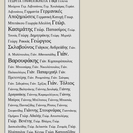
Γάζα
ΓΕΩΡΓΙΑ
ΓΡΑΦΕΙΟΚΡΑΤΙΑ
Γέλενα
Μούχινα
Γερ. Λιβιτσάνος
Γερ. Χουλιάρας
Γεράσ.
Γερμανικές
Γερμανία
Λιβιτσάνος
Αποζημιώσεις
Γεωρ.
Γερμανική Κατοχή
Γεώρ.
Μπιτάκου
Γεωργία Αδειλίνη
Κασιμάτης
Γεώρ. Παπασίμος
Γεώρ.
Γεώργ. Δημητράκης
Τσιπάς
Γεώργ. Μιχαήλ
Γεώργιος
Γεώργ. Ρακκάς
Σκλαβούνος
Γιάγκος Ανδρεάδης
Γιάν.
Γιάν.
Α. Μυλόπουλος
Γιάν. Αθανασιάδης
Βαρουφάκης
Γιάν. Κιμπουρόπουλος
Γιάν. Μπουτάρης
Γιάν. Νικολόπουλος
Γιάν.
Γιάν. Παπαμιχαήλ
Γιάν.
Παλαιολόγος
Πρετεντέρης
Γιάν. Ρουμπάτης
Γιάν. Σιάτρας
Γιάν. Τόλιος
Γιάν. Σιδεράτος
Γιάν. Σχίζας
Γιάννης
Γιάννης Βαληνάκης
Γιάννης Δουλφής
Δραγασάκης
Γιάννης
Γιάννης Καραμολέγκος
Μαύρος
Γιάννης Μπέλτσιος
Γιάννης Μπασιάς
Γιάννης Πανταζίδης
Γιάννης Ρίτσος
Γιάννης
Γιάννης Στουρνάρας
Στεφανίδης
Γιαννάκης
Γιώρ. Αδαλής
Ομήρου
Γιώρ. Αποστολέρης
Γιώρ. Βενέτης
Γιώρ. Βλάχος
Γιώρ.
Γιώρ.
Δασκαλούδης
Γιώρ. Δελαστίκ
Γιώρ. Ζουμάς
Γιώρ. Καπουτζίδης
Ηλιόπουλος
Γιώρ. Κέντας