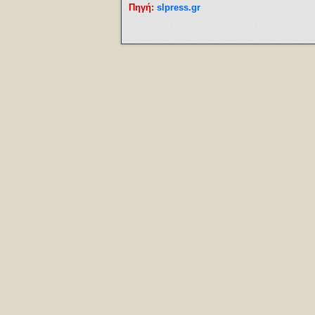
Πηγή:
slpress.gr