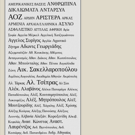
ΑΝΘΡΩΠΙΝΑ
ΑΜΕΡΙΚΑΝΙΚΕΣ ΒΑΣΕΙΣ
ΔΙΚΑΙΩΜΑΤΑ
ΑΝΤΑΡΣΥΑ
ΑΟΖ
ΑΡΙΣΤΕΡΑ
ΑΡΔΗΝ
ΑΡΚΑΣ
ΑΣΥΛΟ
ΑΡΜΕΝΙΑ
ΑΡΧΑΙΑ ΕΛΛΗΝΙΚΑ
ΑΣΦΑΛΙΣΤΙΚΟ
ΑΤΤΙΛΑΣ
ΑΦΡΙΚΗ
Αγία
Σοφία
Αγγελα Μέρκελ
Αγγελική Χατζηιωάννου
Αγγελος Συρίγος
Αγροτικό
Αγγλία
Αδωνις Γεωργιάδης
Ζήτημα
Αζερμπαϊτζάν
Αθ. Κουκάκης
Αθέμιτος
Ανταγωνισμός
Αθαν. Διάκος
Αθαν. Κωτσόπουλος
Αθαν. Μπούνταλης
Αθαν. Πέτσα
Αιγιαλίτιδα
Αικ. Σακελλαροπούλου
Ζώνη
Αιμίλιος Αυγουλέας
Ακαδημία Αθηνών
Ακρόπολη
Αλ. Τσίπρας
Αλ. Τάρκας
Αλ Σίσι
Αλέκ. Αλαβάνος
Αλέκα Παπαρήγα
Αλέκος
Αλέξ. Κουτσομητόπουλος
Παπαδόπουλος
Αλέξ.
Αλέξ. Μητρόπουλος
Αλέξ.
Λυκουρέζος
Μουτζουρίδης
Αλέξ. Χρύσης
Αλέξ. Χάχαλης
Αλέξης Κούγιας
Αλέξης Πανούσης
Αλέξιος
Αλεξάν. Κοροξενίδη
Αλβανία
Λεοντής
Αλκιβ.
Αναστ.
Ανασ. Κώνστας
Κεφαλάς
Λαυρέντζος
Ανδ. Βγενόπουλος
Ανδ.
Ανδρ. Αθηναίος
Κοσιάρης
Ανδ. Παπανδρέου