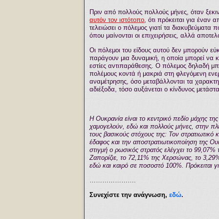
Πριν από πολλούς πολλούς μήνες, όταν
ξεκι
αυτόν τον ιστότοπο
,
ότι πρόκειται για έναν 
τελειώσει ο πόλεμος γιατί τα διακυβεύματα 
όπου μαίνονται οι επιχειρήσεις, αλλά αποτε
Οι πόλεμοι του είδους αυτού δεν μπορούν εύκο
παράγουν μια δυναμική, η οποία μπορεί να 
εστίες αντιπαράθεσης. Ο πόλεμος δηλαδή μπο
πολέμους κοντά ή μακριά στη φλεγόμενη ενερ
αναμέτρησης, όσο μεταβάλλονται τα χαρακτηρ
αδιέξοδα, τόσο αυξάνεται ο κίνδυνος μετάστ
Η Ουκρανία είναι το κεντρικό πεδίο μάχης τη
χαμογελούν, εδώ και πολλούς μήνες, στην πλε
τους βασικούς στόχους της: Τον στρατιωτικό 
έδαφος και την αποστρατιωτικοποίηση της Ου
στιγμή ο ρωσικός στρατός ελέγχει το 99,07%
Ζαπορίζιε, το 72,11% της Χερσώνας, το 3,29
εδώ και καιρό σε ποσοστό 100%. Πρόκειται γι
………………….
Συνεχίστε την ανάγνωση,
εδώ
.