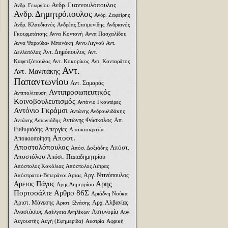
Ανδρ. Γιαννουλόπουλος
Ανδρ. Γεωργίου
Ανδρ. Δημητρόπουλος
Ανδρ. Ζαφείρης
Ανδρ. Κλαυδιανός
Ανδρέας Στοϊμενίδης
Ανδριανός
Γκουρμπάτσης
Αννα Κοντονή
Αννα Πασχαλίδου
Αννα Ψαρούδα- Μπενάκη
Αννυ Λιγνού
Αντ.
Αντ. Δημόπουλος
Δελλατόλας
Αντ.
Καφετζόπουλος
Αντ. Κοκορίκος
Αντ. Κονταράτος
Αντ.
Αντ. Μανιτάκης
Παπαντωνίου
Αντ. Σαμαράς
Αντιπροσωπευτικός
Αντιπολίτευση
Κοινοβουλευτισμός
Αντόνιο Γκουτέρες
Αντόνιο Γκράμσι
Αντώνης Ανδρουλιδάκης
Αντώνης Φώσκολος
Απ.
Αντώνης Αντωνιάδης
Ευθυμιάδης
Απεργίες
Αποικιοκρατία
Αποστ.
Αποικιοποίηση
Αποστολόπουλος
Απόστ.
Απόσ. Δοξιάδης
Αποστόλου
Απόστ. Παπαδημητρίου
Απόστολος Κοκόλιας
Απόστολος Λύτρας
Αργ. Ντινόπουλος
Απόστρατοι-Βετεράνοι Αρτας
Αρης
Αρειος Πάγος
Αρης Δημητρίου
Πορτοσάλτε
Αρθρο 86Σ
Αριάδνη Nούκα
Αριστ. Μάνεσης
Αρχ. Αλβανίας
Αριστ. Ωνάσης
Αναστάσιος
Αστυνομία
Ασέλγεια Ανηλίκων
Αυγ.
Αυγουστής
Αυγή (Εφημερίδα)
Αυστρία
Αφρική