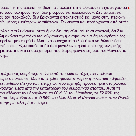
νούσε
, με την ρωσική εισβολή, ο πόλεμος στην Ουκρανία, είχαμε γράψει
σ’
από τους πολέμους που «δεν μπορούν να τελειώσουν». Δεν μπορεί να
που τον προκαλούν δεν βρίσκονται αποκλειστικά και μόνο στην περιοχή
λούν μέρος ευρύτερων αντιθέσεων. Γεννιόνται και προέρχονται από αυτές.
λα να τελειώσουν, αυτό όμως δεν σημαίνει ότι είναι στατικοί, ότι δεν
κλιμακώσει την τρέχουσα σύγκρουση ή ακόμα και να δημιουργήσει νέες
ρεί να μεταφερθεί αλλού, να συνεχιστεί αλλού ή και να δώσει νέους
γή εστία. Εξυπακούεται ότι όσο μεγαλώνει η διάρκεια της κεντρικής
ιστικά της και οι συσχετισμοί που διαμορφώνονται, όσο πληθαίνουν τα
ασης.
ς τρέχουσας αναμέτρησης. Σε αυτό το πεδίο οι τύχες του πολέμου
υρά της Ρωσίας. Μετά από χίλιες ημέρες πολέμου η τελευταία πλησιάζει
και πολιτικό έλεγχο των επαρχιών που έχει ήδη προσαρτήσει στο ρωσικό
κρανίας, μέσα από την καταστροφή του ουκρανικού στρατού. Αυτή τη
 του εδάφους του Λουχάνσκ, το 66,41% του Ντονέτσκ, το 72,90% της
% του Χαρκόβου και το 0,56% του Μικολάεφ. Η Κριμαία ανήκει στην Ρωσία
α την μία πλευρά του λόφου.