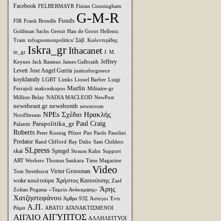
Facebook
FELBERMAYR
Finian Cunningham
G-M-R
Funds
FIR
Frank Brendle
Goldman Sachs
Grexit
Han de Groot
Hellenic
Train
infognomonpolitics/ Σάβ. Καλεντερίδης
Iskra_gr
Ithacanet
in_gr
J. M.
Jeffrey
Keynes
Jack Rasmus
James Galbraith
Levett
Jose Angel Gurria
justiceforgreece
koykfamily
LGBT
Limks
Lionel Barber
Luigi
Marfin
Ferrajoli
makroskopos
Militaire-gr
Million Belay
NADIA MACLEOD
NewPost
newsbeast.gr
newsbomb
newsroom
NPEs Σχέδιο Ηρακλής
NordStream
Parapolitika_gr
Paul Craig
Palantir
Roberts
Peter Koenig
Pfizer
Pier Paolo Pasolini
Predator
Rand Clifford
Ray Dalio
Sam Childers
SLpress
skai
Spiegel
Strauss Kahn
Support
ART Workers
Thomas Sankara
Time Magazine
Video
Victor Grossman
Tom Streithorst
Xρήστος Καπούτσης
woke κουλτούρα
Zaef
Άρης
Zoltan Pogatsa
«Ταμείο Ανάκαμψης»
Χατζηστεφάνου
Άρθρο 93Σ
Άστεγοι
Έντι
Α.Π.
Ράμα
ΑΒΑΤΟ
ΑΓΑΝΑΚΤΙΣΜΕΝΟΙ
ΑΙΓΥΠΤΟΣ
ΑΙΓΑΙΟ
ΑΛΛΗΛΕΓΓΥΟΙ