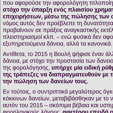
που αφορούσε την αφορολόγητη τιτλοποί
στόχο την ύπαρξη ενός πλαισίου χρημ
επιχειρήσεων, μέσω της πώλησης των 
νόμος αυτός δεν προέβλεπε τη δυνατότητα
προβαίνουν σε πράξεις αναγκαστικής εκτέ
πλειστηριασμοί κλπ. – ενώ φυσικά δεν αφ
εξυπηρετούμενα δάνεια, αλλά τα κανονικά.
Αντίθετα, το 2015 η Βουλή ψήφισε έναν άλ
δάνεια, με στόχο την προστασία των δανει
της φορολόγησης,
υπήρχε μία ειδική ρύ
της τράπεζες να διαπραγματευθούν με τ
την πώληση των δανείων τους.
Εν τούτοις, ο συντριπτικά μεγαλύτερος ό
κόκκινων δανείων, μεταβιβάσθηκαν με το ν
αυτόν του 2015 – σκόπιμα βέβαια και υστε
φορολογικούς λόγους,
αφετέρου επειδή ο