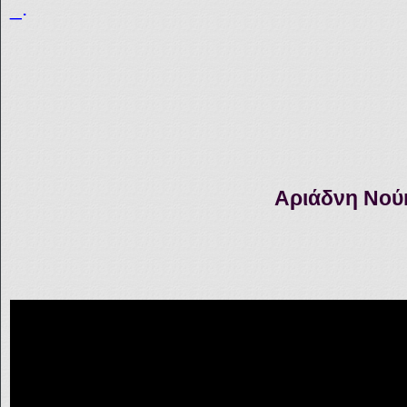
_.
Αριάδνη Νού