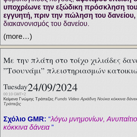
υποχρέωνε την εξώδικη πρόσκληση του 
εγγυητή, πριν την πώληση του δανείου,
διακανονισμός του δανείου.
(more…)
Με την πλάτη στο τοίχο χιλιάδες δαν
”Τσουνάμι” πλειστηριασμών κατοικι
24/09/2024
Tuesday
00:10 GMT+2
Κείμενα Γνώμης
Τράπεζες
Funds
Video
Αριάδνη Nούκα
κόκκινα δάνει
Τράπεζες
Σχόλιο GMR:
“
λόγω μνημονίων,
Aνυπαίτιο
κόκκινα δάνεια
”