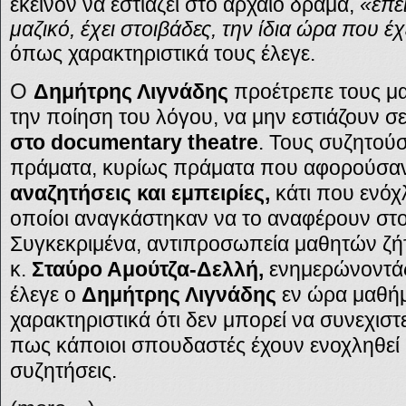
εκείνον να εστιάζει στο αρχαίο δράμα,
«επε
μαζικό, έχει στοιβάδες, την ίδια ώρα που έχ
όπως χαρακτηριστικά τους έλεγε.
Ο
Δημήτρης Λιγνάδης
προέτρεπε τους μα
την ποίηση του λόγου, να μην εστιάζουν σ
στο documentary theatre
. Τους συζητού
πράματα, κυρίως πράματα που αφορούσα
αναζητήσεις και εμπειρίες,
κάτι που ενόχλ
οποίοι αναγκάστηκαν να το αναφέρουν στον
Συγκεκριμένα, αντιπροσωπεία μαθητών ζ
κ.
Σταύρο Αμούτζα-Δελλή,
ενημερώνοντάς
έλεγε ο
Δημήτρης Λιγνάδης
εν ώρα μαθήμ
χαρακτηριστικά ότι δεν μπορεί να συνεχιστ
πως κάποιοι σπουδαστές έχουν ενοχληθεί ιδ
συζητήσεις.