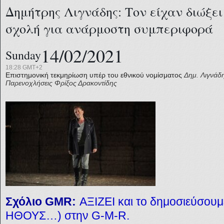
Δημήτρης Λιγνάδης: Τον είχαν διώξε
σχολή για ανάρμοστη συμπεριφορά
14/02/2021
Sunday
18:28 GMT+2
Επιστημονική τεκμηρίωση υπέρ του εθνικού νομίσματος
Δημ. Λιγνάδ
Παρενοχλήσεις
Φρίξος Δρακοντίδης
Σχόλιο GMR:
ΑΞΙΖΕΙ και το δημοσιεύσο
ΗΘΟΥΣ…) στην G-M-R.