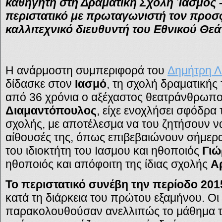
καθηγητή στη Δραματική Σχολή Ίασμος
περιστατικό με πρωταγωνιστή τον προσ
καλλιτεχνικό διευθυντή του Εθνικού Θε
Η ανάρμοστη συμπεριφορά του
Δημήτρη Λ
δίδασκε στον
Ιασμό
, τη σχολή δραματικής
από 36 χρόνια ο αξέχαστος θεατράνθρωπ
Διαμαντόπουλος
, είχε ενοχλήσει σφόδρα
σχολής, με αποτέλεσμα να του ζητήσουν ν
αίθουσές της, όπως επιβεβαιώνουν σήμερα
του ιδιοκτήτη του Ιασμου και ηθοποιός
Γιώ
ηθοποιός και απόφοιτη της ίδιας σχολής
Α
Το περιστατικό συνέβη την περίοδο 201
κατά τη διάρκεια του πρώτου εξαμήνου. Ο
παρακολουθούσαν ανελλιπώς το μάθημα 