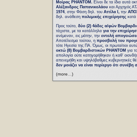
Μοίρας ΡΗΑΝΤΟΜ.
Είναι δε τα ίδια αυτά ο
Αλέξανδρος Παπανικολάου
και Αρχηγός ΑΤ
1974
, στην Φάση δηλ. του
Αττίλα Ι,
την
ΑΠΟ
δηλ. ανάθεση
πολεμικής επιχείρησης
κατά
Προς τούτο,
δύο (2) 4άδες α/φών
Βομβαρδ
τάχιστα, με τα κατάλληλα
για την επιχείρη
ανέμεναν, εις μάτην, την
εντολή απογειώσ
Αποτέλεσμα τούτου, η
προσβολή του προγ
τότε Ηγεσία της ΠΑ. Όμως, οι πρωταίτιοι αυ
οκτώ (8) Βομβαρδιστικών ΡΗΑΝΤΟΜ
για τ
απολογία ούτε κατηγορήθηκαν ή καθ’ οιονδήπ
απενεμήθη και υψηλόβαθμες κυβερνητικές θέ
δεν μοιάζει να είναι περίεργο ότι συνέβη
(more…)