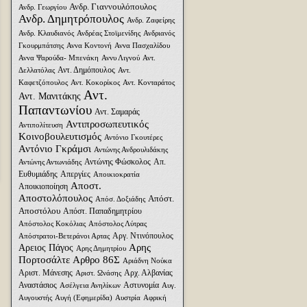
Ανδρ. Γιαννουλόπουλος
Ανδρ. Γεωργίου
Ανδρ. Δημητρόπουλος
Ανδρ. Ζαφείρης
Ανδρ. Κλαυδιανός
Ανδρέας Στοϊμενίδης
Ανδριανός
Γκουρμπάτσης
Αννα Κοντονή
Αννα Πασχαλίδου
Αννα Ψαρούδα- Μπενάκη
Αννυ Λιγνού
Αντ.
Αντ. Δημόπουλος
Δελλατόλας
Αντ.
Καφετζόπουλος
Αντ. Κοκορίκος
Αντ. Κονταράτος
Αντ.
Αντ. Μανιτάκης
Παπαντωνίου
Αντ. Σαμαράς
Αντιπροσωπευτικός
Αντιπολίτευση
Κοινοβουλευτισμός
Αντόνιο Γκουτέρες
Αντόνιο Γκράμσι
Αντώνης Ανδρουλιδάκης
Αντώνης Φώσκολος
Απ.
Αντώνης Αντωνιάδης
Ευθυμιάδης
Απεργίες
Αποικιοκρατία
Αποστ.
Αποικιοποίηση
Αποστολόπουλος
Απόστ.
Απόσ. Δοξιάδης
Αποστόλου
Απόστ. Παπαδημητρίου
Απόστολος Κοκόλιας
Απόστολος Λύτρας
Αργ. Ντινόπουλος
Απόστρατοι-Βετεράνοι Αρτας
Αρης
Αρειος Πάγος
Αρης Δημητρίου
Πορτοσάλτε
Αρθρο 86Σ
Αριάδνη Nούκα
Αριστ. Μάνεσης
Αρχ. Αλβανίας
Αριστ. Ωνάσης
Αναστάσιος
Αστυνομία
Ασέλγεια Ανηλίκων
Αυγ.
Αυγουστής
Αυγή (Εφημερίδα)
Αυστρία
Αφρική