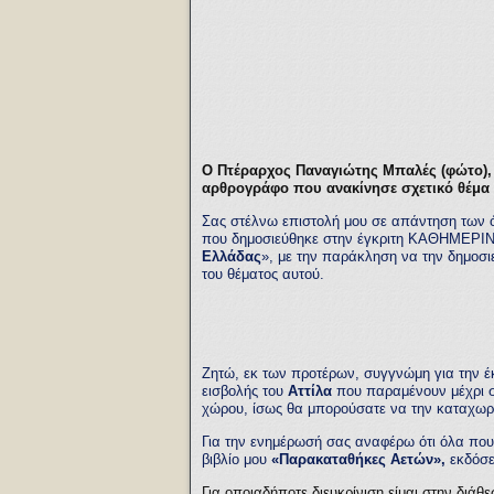
Ο Πτέραρχος Παναγιώτης Μπαλές (φώτο),
αρθρογράφο που ανακίνησε σχετικό θέμ
Σας στέλνω επιστολή μου σε απάντηση των 
που δημοσιεύθηκε στην έγκριτη ΚΑΘΗΜΕΡΙΝΗ
Ελλάδας
», με την παράκληση να την δημοσι
του θέματος αυτού.
Ζητώ, εκ των προτέρων, συγγνώμη για την έκ
εισβολής του
Αττίλα
που παραμένουν μέχρι σ
χώρου, ίσως θα μπορούσατε να την καταχωρή
Για την ενημέρωσή σας αναφέρω ότι όλα που
βιβλίο μου
«Παρακαταθήκες Αετών»,
εκδόσ
Για οποιαδήποτε διευκρίνιση είμαι στην διάθε