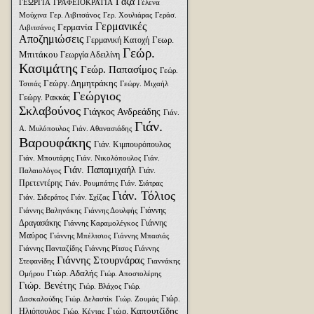
Γάζα
ΓΕΩΡΓΙΑ
ΓΡΑΦΕΙΟΚΡΑΤΙΑ
Γέλενα
Μούχινα
Γερ. Λιβιτσάνος
Γερ. Χουλιάρας
Γεράσ.
Γερμανικές
Γερμανία
Λιβιτσάνος
Αποζημιώσεις
Γεωρ.
Γερμανική Κατοχή
Γεώρ.
Μπιτάκου
Γεωργία Αδειλίνη
Κασιμάτης
Γεώρ. Παπασίμος
Γεώρ.
Γεώργ. Δημητράκης
Τσιπάς
Γεώργ. Μιχαήλ
Γεώργιος
Γεώργ. Ρακκάς
Σκλαβούνος
Γιάγκος Ανδρεάδης
Γιάν.
Γιάν.
Α. Μυλόπουλος
Γιάν. Αθανασιάδης
Βαρουφάκης
Γιάν. Κιμπουρόπουλος
Γιάν. Μπουτάρης
Γιάν. Νικολόπουλος
Γιάν.
Γιάν. Παπαμιχαήλ
Γιάν.
Παλαιολόγος
Πρετεντέρης
Γιάν. Ρουμπάτης
Γιάν. Σιάτρας
Γιάν. Τόλιος
Γιάν. Σιδεράτος
Γιάν. Σχίζας
Γιάννης
Γιάννης Βαληνάκης
Γιάννης Δουλφής
Δραγασάκης
Γιάννης
Γιάννης Καραμολέγκος
Μαύρος
Γιάννης Μπέλτσιος
Γιάννης Μπασιάς
Γιάννης Πανταζίδης
Γιάννης Ρίτσος
Γιάννης
Γιάννης Στουρνάρας
Στεφανίδης
Γιαννάκης
Γιώρ. Αδαλής
Ομήρου
Γιώρ. Αποστολέρης
Γιώρ. Βενέτης
Γιώρ. Βλάχος
Γιώρ.
Γιώρ.
Δασκαλούδης
Γιώρ. Δελαστίκ
Γιώρ. Ζουμάς
Γιώρ. Καπουτζίδης
Ηλιόπουλος
Γιώρ. Κέντας