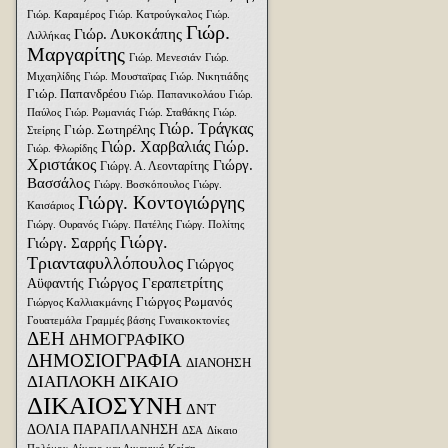
Γιώρ. Καραμέρος
Γιώρ. Κατρούγκαλος
Γιώρ.
Γιώρ.
Γιώρ. Λυκοκάπης
Λιλλήκας
Μαργαρίτης
Γιώρ. Μενεσιάν
Γιώρ.
Μιχαηλίδης
Γιώρ. Μουσταϊρας
Γιώρ. Νικητιάδης
Γιώρ. Παπανδρέου
Γιώρ. Παπανικολάου
Γιώρ.
Παύλος
Γιώρ. Ρωμανιάς
Γιώρ. Σταθάκης
Γιώρ.
Γιώρ. Τράγκας
Γιώρ. Σωτηρέλης
Στείρης
Γιώρ. Χαρβαλιάς
Γιώρ.
Γιώρ. Φλωρίδης
Χριστάκος
Γιώργ.
Γιώργ. Α. Λεονταρίτης
Βασσάλος
Γιώργ. Βοσκόπουλος
Γιώργ.
Γιώργ. Κοντογιώργης
Καισάριος
Γιώργ. Ουρανός
Γιώργ. Πατέλης
Γιώργ. Πολίτης
Γιώργ.
Γιώργ. Σαρρής
Τριανταφυλλόπουλος
Γιώργος
Γιώργος Γεραπετρίτης
Αϋφαντής
Γιώργος Ρωμανός
Γιώργος Καλλιακμάνης
Γουατεμάλα
Γραμμές βάσης
Γυναικοκτονίες
ΔΕΗ
ΔΗΜΟΓΡΑΦΙΚΟ
ΔΗΜΟΣΙΟΓΡΑΦΙΑ
ΔΙΑΝΟΗΣΗ
ΔΙΑΠΛΟΚΗ
ΔΙΚΑΙΟ
ΔΙΚΑΙΟΣΥΝΗ
ΔΝΤ
ΔΟΛΙΑ ΠΑΡΑΠΛΑΝΗΣΗ
ΔΣΑ
Δίκαιο