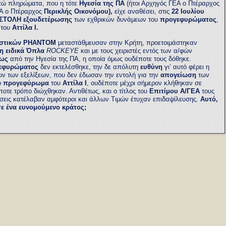
κτώ πληρώματα, που η τότε
Ηγεσία της ΠΑ
(ήτοι Αρχηγός ΓΕΑ ο Πτέραρχος
Α ο Πτέραρχος
Περικλής Οικονόμου),
είχε αναθέσει, στις
22 Ιουλίου
ΣΤΟΛΗ
εξουδετέρωσης
των εχθρικών δυνάμεων του
προγεφυρώματος
,
 του
Αττίλα Ι.
ιστικών ΡΗΑΝΤΟΜ
μεταστάθμευσαν στην Κρήτη, προετοιμάστηκαν
ση ειδικά Όπλα
ROCKEYE
και με τους χειριστές εντός των α/φών
εως
από την Ηγεσία της ΠΑ, η οποία όμως ουδέποτε τους δόθηκε.
εφυρώματος
δεν εκτελέσθηκε, την δε απόλυτη
ευθύνη
γι’ αυτό φέρει η
τών των εξελίξεων, που δεν έδωσαν την εντολή για την
απογείωση
των
ο
προγεφύρωμα
του
Αττίλα Ι
, ουδέποτε μέχρι σήμερον κλήθηκαν σε
οτε τρόπο διώχθηκαν. Αντιθέτως, και ο τίτλος του
Επιτίμου Α/ΓΕΑ
τους
σεις κατέλαβαν αμφότεροι και άλλων Τιμών έτυχαν επιδαψίλευσης.
Αυτό,
 σε ένα ευνομούμενο κράτος;