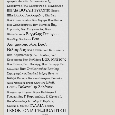
-γεωργία
Αφροδίτη Λατινοπούλου
Αχ.
Καραμανλής
Αχιλ. Μιχόπουλος
Β΄ Παγκόσμιος
ΒΟΥΛΗ
ΒΙΒΛΙΑ
ΒΥΖΑΝΤΙΟ
Βάσεις
Βάσος Λυσσαρίδης
Βία
ΗΠΑ
Βίκυ
Βασιλαντωνοπούλου
Βίκυ Σαμαρά
Βίκυ Φλέσσα
Βαγ.
Βίκυ Χατζηβασιλείου
Βαγ. Κρητικός
Σαρακινός
Βαγ. Στεργιόπουλος
Βαγγ.
Βαγγέλης Γεωργίου
Βλασσόπουλου
Βασ.
Βαγγέλης Θεοδώρου
Βασ.
Ασημακόπουλος
Βιλιάρδος
Βασ. Θάνου
Βασ. Καραγιάννης
Βασ. Καραποστόλης
Βασ. Κικίλιας
Βασ.
Βασ. Μπέτσης
Κοκοτσάκης
Βασ. Κολλάρος
Βασ. Σκουρής
Βασ. Πέππας
Βασ. Πεντάρης
Βασ.
Βασ. Στοϊλόπουλος
Βασίλης
Σουλιώτης
Σεραφειμάκης
Βενετία
Βασιλικό ζεύγος
Κάτζια
Βενιαμίν Καρακωστάνογλου
Βικεντία-
Βλαδ.
Αννα Μπενάκη
Βλάσης Αγτζίδης
Βολοντίμιρ Ζελένσκι
Πούτιν
Γ.
Βόλφγκανγκ Σόιμπλε
Βύρων Πολύδωρας
Γ. Καραμπελιάς
Γραμματίδης
Γ.
Γ. Κύρτσος
Παπαδόπουλος- Τετράδης
Γ. Περάκης
Γ.
ΓΑΛΛΙΑ
Σαχίνης
Γ. Σιδέρης
ΓΕΕΘΑ
ΓΕΩΠΟΛΙΤΙΚΗ
ΓΕΝΟΚΤΟΝΙΑ