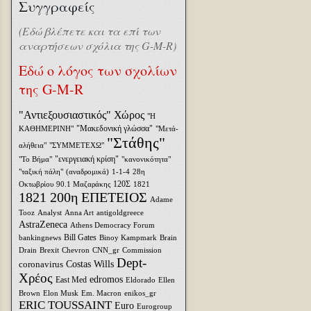
Συγγραφείς
(Εδώ βλέπετε και τα επί των
αναρτήσεων σχόλια της G-M-R)
Εδώ ο λόγος των σχολίων
της G-M-R
"Αντιεξουσιαστικός" Χώρος
"Η
"Μακεδονική γλώσσα"
ΚΑΘΗΜΕΡΙΝΗ"
"Μετά-
"Στάθης"
αλήθεια"
"ΣΥΜΜΕΤΕΧΩ"
"ενεργειακή κρίση"
"Το Βήμα"
"κανονικότητα"
"ταξική πάλη"
(αναδρομικά)
1-1-4
28η
120Σ
Οκτωβρίου
90.1 Μαζαράκης
1821
1821 200η ΕΠΕΤΕΙΟΣ
Adame
Tooz
Analyst
Anna Art
antigoldgreece
AstraZeneca
Athens Democracy Forum
Bill Gates
bankingnews
Binoy Kampmark
Brain
Drain
Brexit
Chevron
CNN_gr
Commission
Dept-
coronavirus
Costas Wills
Χρέος
edromos
East Med
Eldorado
Ellen
Brown
Elon Musk
Em. Macron
enikos_gr
ERIC TOUSSAINT
Euro
Eurogroup