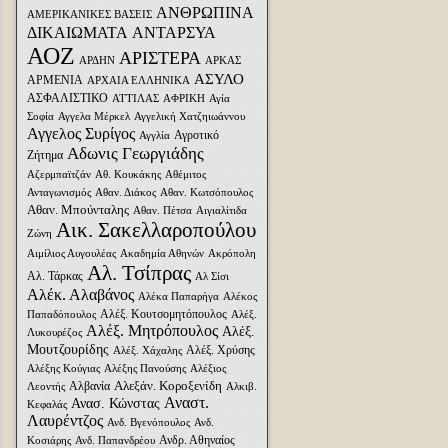
ΑΝΘΡΩΠΙΝΑ
ΑΜΕΡΙΚΑΝΙΚΕΣ ΒΑΣΕΙΣ
ΔΙΚΑΙΩΜΑΤΑ
ΑΝΤΑΡΣΥΑ
ΑΟΖ
ΑΡΙΣΤΕΡΑ
ΑΡΔΗΝ
ΑΡΚΑΣ
ΑΣΥΛΟ
ΑΡΜΕΝΙΑ
ΑΡΧΑΙΑ ΕΛΛΗΝΙΚΑ
ΑΣΦΑΛΙΣΤΙΚΟ
ΑΤΤΙΛΑΣ
ΑΦΡΙΚΗ
Αγία
Σοφία
Αγγελα Μέρκελ
Αγγελική Χατζηιωάννου
Αγγελος Συρίγος
Αγροτικό
Αγγλία
Αδωνις Γεωργιάδης
Ζήτημα
Αζερμπαϊτζάν
Αθ. Κουκάκης
Αθέμιτος
Ανταγωνισμός
Αθαν. Διάκος
Αθαν. Κωτσόπουλος
Αθαν. Μπούνταλης
Αθαν. Πέτσα
Αιγιαλίτιδα
Αικ. Σακελλαροπούλου
Ζώνη
Αιμίλιος Αυγουλέας
Ακαδημία Αθηνών
Ακρόπολη
Αλ. Τσίπρας
Αλ. Τάρκας
Αλ Σίσι
Αλέκ. Αλαβάνος
Αλέκα Παπαρήγα
Αλέκος
Αλέξ. Κουτσομητόπουλος
Παπαδόπουλος
Αλέξ.
Αλέξ. Μητρόπουλος
Αλέξ.
Λυκουρέζος
Μουτζουρίδης
Αλέξ. Χρύσης
Αλέξ. Χάχαλης
Αλέξης Κούγιας
Αλέξης Πανούσης
Αλέξιος
Αλεξάν. Κοροξενίδη
Αλβανία
Λεοντής
Αλκιβ.
Αναστ.
Ανασ. Κώνστας
Κεφαλάς
Λαυρέντζος
Ανδ. Βγενόπουλος
Ανδ.
Ανδρ. Αθηναίος
Κοσιάρης
Ανδ. Παπανδρέου