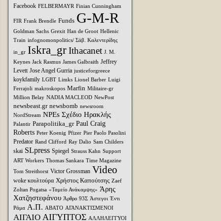
Facebook
FELBERMAYR
Finian Cunningham
G-M-R
Funds
FIR
Frank Brendle
Goldman Sachs
Grexit
Han de Groot
Hellenic
Train
infognomonpolitics/ Σάβ. Καλεντερίδης
Iskra_gr
Ithacanet
in_gr
J. M.
Jeffrey
Keynes
Jack Rasmus
James Galbraith
Levett
Jose Angel Gurria
justiceforgreece
koykfamily
LGBT
Limks
Lionel Barber
Luigi
Marfin
Ferrajoli
makroskopos
Militaire-gr
Million Belay
NADIA MACLEOD
NewPost
newsbeast.gr
newsbomb
newsroom
NPEs Σχέδιο Ηρακλής
NordStream
Parapolitika_gr
Paul Craig
Palantir
Roberts
Peter Koenig
Pfizer
Pier Paolo Pasolini
Predator
Rand Clifford
Ray Dalio
Sam Childers
SLpress
skai
Spiegel
Strauss Kahn
Support
ART Workers
Thomas Sankara
Time Magazine
Video
Victor Grossman
Tom Streithorst
Xρήστος Καπούτσης
woke κουλτούρα
Zaef
Άρης
Zoltan Pogatsa
«Ταμείο Ανάκαμψης»
Χατζηστεφάνου
Άρθρο 93Σ
Άστεγοι
Έντι
Α.Π.
Ράμα
ΑΒΑΤΟ
ΑΓΑΝΑΚΤΙΣΜΕΝΟΙ
ΑΙΓΥΠΤΟΣ
ΑΙΓΑΙΟ
ΑΛΛΗΛΕΓΓΥΟΙ