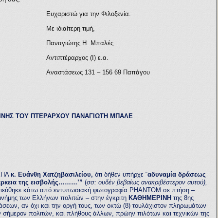
Ευχαριστώ για την Φιλοξενία.
Με ιδιαίτερη τιμή,
Παναγιώτης Η. Μπαλές
Αντιπτέραρχος (Ι) ε.α.
Αναστάσεως 131 – 156 69 Παπάγου
ΙΝΗΣ ΤΟΥ ΠΤΕΡΑΡΧΟΥ ΠΑΝΑΓΙΩΤΗ ΜΠΑΛΕ
ΕΚΠΑ
κ. Ευάνθη Χατζηβασιλείου,
ότι δήθεν υπήρχε “
αδυναμία δράσεως
άρκεια της εισβολής………’”
(
σσ: ουδέν βεβαίως ανακριβέστερον αυτού),
μοσιεύθηκε κάτω από εντυπωσιακή φωτογραφία ΡΗΑΝΤΟΜ σε πτήση –
 μνήμης των Ελλήνων πολιτών – στην έγκριτη
ΚΑΘΗΜΕΡΙΝΗ
της 8ης
άσεων, αν όχι και την οργή τους, των οκτώ (8) τουλάχιστον πληρωμάτων
 σήμερον πολιτών, και πλήθους άλλων, πρώην πιλότων και τεχνικών της