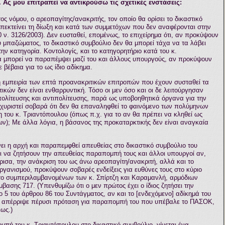
 Ας μου επιτραπεί να αντικρούσω τις σχετικές ενστάσεις:
ς νόμου, ο αρεοπαγίτης/ανακριτής, τον οποίο θα ορίσει το δικαστικό
 επεκτείνει τη δίωξη και κατά των συμμετόχων που δεν αναφέρονται στην
 ν. 3126/2003). Δεν ευσταθεί, επομένως, το επιχείρημα ότι, αν προκύψουν
υ μπαζώματος, το δικαστικό συμβούλιο δεν θα μπορεί τάχα να τα λάβει
την κατηγορία. Κοντολογίς, και το κατηγορητήριο κατά του κ.
θα μπορεί να παραπέμψει μαζί του και άλλους υπουργούς, αν προκύψουν
 βέβαια για το ως ίδιο αδίκημα.
 η εμπειρία των επτά προανακριτικών επιτροπών που έχουν συσταθεί τα
τικών δεν είναι ενθαρρυντική. Τόσο οι μεν όσο και οι δε λειτούργησαν
λίτευσης και αντιπολίτευσης, παρά ως υποβοηθητικά όργανα για την
σχυριστεί σοβαρά ότι δεν θα επαναληφθεί το φαινόμενο των πολύμηνων
του κ. Τριαντόπουλου (όπως π.χ. για το αν θα πρέπει να κληθεί ως
ν); Με άλλα λόγια, η βάσανος της προκαταρκτικής δεν είναι αναγκαία
ει η αρχή και παραπεμφθεί απευθείας στο δικαστικό συμβούλιο του
αι να ζητήσουν την απευθείας παραπομπή τους και άλλοι υπουργοί αν,
ρισα, την ανάκριση του ως άνω αρεοπαγίτη/ανακριτή, αλλά και το
ανισμού, προκύψουν σοβαρές ενδείξεις για ευθύνες τους στο κύριο
το συμπεριλαμβανομένων των κ. Σπίρτζη και Καραμανλή, αρμόδιων
βασης 717. (Υπενθυμίζω ότι ο μεν πρώτος έχει ο ίδιος ζητήσει την
 του άρθρου 86 του Συντάγματος, αν και το [ενδεχόμενο] αδίκημά του
υλή απέρριψε πέρυσι πρόταση για παραπομπή του που υπέβαλε το ΠΑΣΟΚ,
ως.)
μπή του κ. Τριαντόπουλου στο δικαστικό συμβούλιο, γίνεται ένα