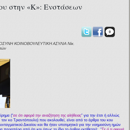
ου στην «Κ»: Ενστάσεων
0
ΙΟΣΥΝΗ
ΚΟΙΝΟΒΟΥΛΕΥΤΙΚΗ ΑΣΥΛΙΑ
Νίκ.
πών
ίρημα (“
σε ότι αφορά την αναζήτηση της αλήθειας
” για την έτσι ή αλλιώς
α τον κο Τριαντόπουλο) που ακολουθεί, είνα
ι
από το άρθρο του κου
υνταγματικού Δικαίου και θα ήταν υποτιμητικό για την νοημοσύνη ημών
παραπέρα από ότι και όπως το ίδιο το άρθρο εκτίθεται): “
Σε ό,τι αφορά