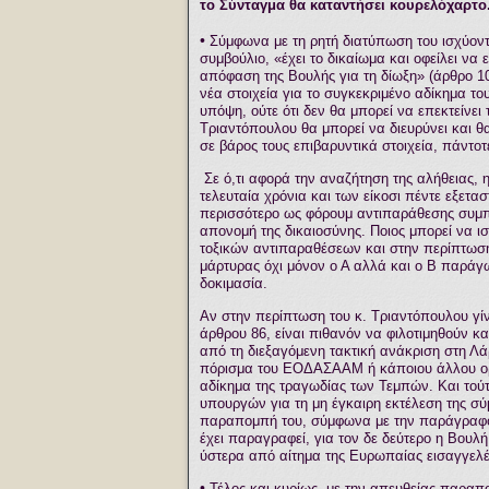
το
Σύνταγμα
θα καταντήσει κουρελόχαρτο.
•
Σύμφωνα με τη ρητή διατύπωση του ισχύοντο
συμβούλιο, «έχει το δικαίωμα και οφείλει να
απόφαση της Βουλής για τη δίωξη» (άρθρο 10
νέα στοιχεία για το συγκεκριμένο αδίκημα το
υπόψη, ούτε ότι δεν θα μπορεί να επεκτείνει 
Τριαντόπουλου θα μπορεί να διευρύνει και 
σε βάρος τους επιβαρυντικά στοιχεία, πάντοτε
Σε ό,τι αφορά την αναζήτηση της αλήθειας,
τελευταία χρόνια και των είκοσι πέντε εξετασ
περισσότερο ως φόρουμ αντιπαράθεσης συμπο
απονομή της δικαιοσύνης. Ποιος μπορεί να ι
τοξικών αντιπαραθέσεων και στην περίπτωση 
μάρτυρας όχι μόνον ο Α αλλά και ο Β παράγω
δοκιμασία.
Αν στην περίπτωση του κ. Τριαντόπουλου γίν
άρθρου 86, είναι πιθανόν να φιλοτιμηθούν κ
από τη διεξαγόμενη τακτική ανάκριση στη Λά
πόρισμα του ΕΟΔΑΣΑΑΜ ή κάποιου άλλου οργ
αδίκημα της τραγωδίας των Τεμπών. Και τού
υπουργών για τη μη έγκαιρη εκτέλεση της σύμ
παραπομπή του, σύμφωνα με την παράγραφο 5
έχει παραγραφεί, για τον δε δεύτερο η Βο
ύστερα από αίτημα της Ευρωπαίας εισαγγελέ
•
Τέλος και κυρίως, με την απευθείας παραπο