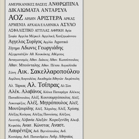
ΑΝΘΡΩΠΙΝΑ
ΑΜΕΡΙΚΑΝΙΚΕΣ ΒΑΣΕΙΣ
ΔΙΚΑΙΩΜΑΤΑ
ΑΝΤΑΡΣΥΑ
ΑΟΖ
ΑΡΙΣΤΕΡΑ
ΑΡΔΗΝ
ΑΡΚΑΣ
ΑΣΥΛΟ
ΑΡΜΕΝΙΑ
ΑΡΧΑΙΑ ΕΛΛΗΝΙΚΑ
ΑΣΦΑΛΙΣΤΙΚΟ
ΑΤΤΙΛΑΣ
ΑΦΡΙΚΗ
Αγία
Σοφία
Αγγελα Μέρκελ
Αγγελική Χατζηιωάννου
Αγγελος Συρίγος
Αγροτικό
Αγγλία
Αδωνις Γεωργιάδης
Ζήτημα
Αζερμπαϊτζάν
Αθ. Κουκάκης
Αθέμιτος
Ανταγωνισμός
Αθαν. Διάκος
Αθαν. Κωτσόπουλος
Αθαν. Μπούνταλης
Αθαν. Πέτσα
Αιγιαλίτιδα
Αικ. Σακελλαροπούλου
Ζώνη
Αιμίλιος Αυγουλέας
Ακαδημία Αθηνών
Ακρόπολη
Αλ. Τσίπρας
Αλ. Τάρκας
Αλ Σίσι
Αλέκ. Αλαβάνος
Αλέκα Παπαρήγα
Αλέκος
Αλέξ. Κουτσομητόπουλος
Παπαδόπουλος
Αλέξ.
Αλέξ. Μητρόπουλος
Αλέξ.
Λυκουρέζος
Μουτζουρίδης
Αλέξ. Χρύσης
Αλέξ. Χάχαλης
Αλέξης Κούγιας
Αλέξης Πανούσης
Αλέξιος
Αλεξάν. Κοροξενίδη
Αλβανία
Λεοντής
Αλκιβ.
Αναστ.
Ανασ. Κώνστας
Κεφαλάς
Λαυρέντζος
Ανδ. Βγενόπουλος
Ανδ.
Ανδρ. Αθηναίος
Κοσιάρης
Ανδ. Παπανδρέου