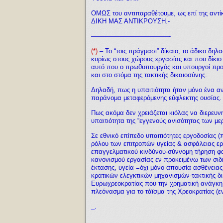
ΟΜΩΣ του αντιπαραθέτουμε, ως επί της αντίκ
ΔΙΚΗ ΜΑΣ ΑΝΤΙΚΡΟΥΣΗ.-
————————————-
(*)
– Το “τοις πράγμασι” δίκαιο, το άδικο δηλα
κυρίως στους χώρους εργασίας και που δίκιο
αυτό που ο πρωθυπουργός και υπουργοί πρ
και στο στόμα της τακτικής δικαιοσύνης.
Δηλαδή, πως η υπαιτιότητα ήταν μόνο ένα αν
παράνομα μεταφερόμενης εύφλεκτης ουσίας.
Πως ακόμα δεν χρειάζεται κιόλας να διερευνη
υπαιτιότητα της “εγγενούς ανισότητας των με
Σε εθνικό επίπεδο υπαιτιότητες εργοδοσίας
ρόλου των επιτροπών υγείας & ασφάλειας ερ
επαγγελματικού κινδύνου-σύννομη τήρηση φακ
κανονισμού εργασίας εν προκειμένω των 
έκτασης, υγεία =όχι μόνο απουσία ασθένειας
κρατικών ελεγκτικών μηχανισμών-τακτικής δι
Ευρωχρεοκρατίας που την χρηματική ανάγκη (
πλεόνασμα για το τάϊσμα της Χρεοκρατίας (ε
_.