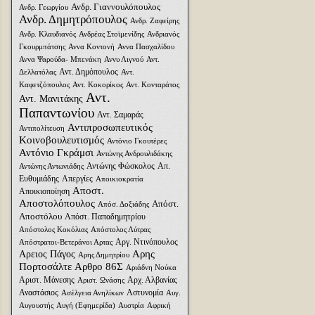
Ανδρ. Γιαννουλόπουλος
Ανδρ. Γεωργίου
Ανδρ. Δημητρόπουλος
Ανδρ. Ζαφείρης
Ανδρ. Κλαυδιανός
Ανδρέας Στοϊμενίδης
Ανδριανός
Γκουρμπάτσης
Αννα Κοντονή
Αννα Πασχαλίδου
Αννα Ψαρούδα- Μπενάκη
Αννυ Λιγνού
Αντ.
Αντ. Δημόπουλος
Δελλατόλας
Αντ.
Καφετζόπουλος
Αντ. Κοκορίκος
Αντ. Κονταράτος
Αντ.
Αντ. Μανιτάκης
Παπαντωνίου
Αντ. Σαμαράς
Αντιπροσωπευτικός
Αντιπολίτευση
Κοινοβουλευτισμός
Αντόνιο Γκουτέρες
Αντόνιο Γκράμσι
Αντώνης Ανδρουλιδάκης
Αντώνης Φώσκολος
Απ.
Αντώνης Αντωνιάδης
Ευθυμιάδης
Απεργίες
Αποικιοκρατία
Αποστ.
Αποικιοποίηση
Αποστολόπουλος
Απόστ.
Απόσ. Δοξιάδης
Αποστόλου
Απόστ. Παπαδημητρίου
Απόστολος Κοκόλιας
Απόστολος Λύτρας
Αργ. Ντινόπουλος
Απόστρατοι-Βετεράνοι Αρτας
Αρης
Αρειος Πάγος
Αρης Δημητρίου
Πορτοσάλτε
Αρθρο 86Σ
Αριάδνη Nούκα
Αριστ. Μάνεσης
Αρχ. Αλβανίας
Αριστ. Ωνάσης
Αναστάσιος
Αστυνομία
Ασέλγεια Ανηλίκων
Αυγ.
Αυγουστής
Αυγή (Εφημερίδα)
Αυστρία
Αφρική