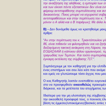
την αναζήτηση της αλήθειας, η εμπειρία των 
και των είκοσι πέντε εξεταστικών δεν είναι ε
φόρουμ αντιπαράθεσης συμπολίτευσης και αντ
δικαιοσύνης. Ποιος μπορεί να ισχυριστεί σο
αντιπαραθέσεων και στην περίπτωση του κ. Τ
μόνον ο Α αλλά και ο Β παράγων); Με άλλα λό
Β)
– Δεν δυνάμεθα όμως να κρατηθούμε μακρ
άρθρο:
“
Αν στην περίπτωση του κ. Τριαντόπουλου γίν
86, είναι πιθανόν να φιλοτιμηθούν και να ζη
διεξαγόμενη τακτική ανάκριση στη Λάρισα, τη
ΕΟΔΑΣΑΑΜ ή κάποιου άλλου οργανισμού, προκ
τραγωδίας των Τεμπών. Και τούτο συμπεριλα
έγκαιρη εκτέλεση της σύμβασης 717.
“.
Συμπάσχουμε με
τον
καθηγητή για την ελπίδα
ένας επιστήμων και σου λέει κάτι που ακόμα
και εμείς να γλυτώσουμε τόσο άγχος που μας 
Ο κος Καθηγητής λοιπόν εναποθέτει ευγενικ
στο να προσφερθούν
οικειοθελώς
προκειμένο
διάρκεια, και τα μετέπειτα του ατυχήματος 
Ιδιαίτερα για την μη υλοποίηση της σύμβασης
την οικειοθελή προσφορά τους, ο ποινικός 
βάση τις έμμεσες/υποκείμενες/βασικές αιτίες