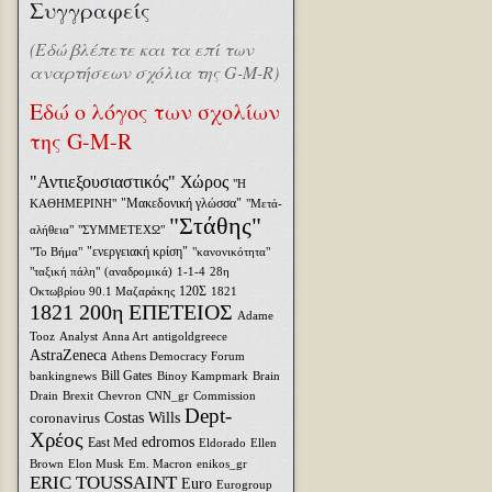
Συγγραφείς
(Εδώ βλέπετε και τα επί των
αναρτήσεων σχόλια της G-M-R)
Εδώ ο λόγος των σχολίων
της G-M-R
"Αντιεξουσιαστικός" Χώρος
"Η
"Μακεδονική γλώσσα"
ΚΑΘΗΜΕΡΙΝΗ"
"Μετά-
"Στάθης"
αλήθεια"
"ΣΥΜΜΕΤΕΧΩ"
"ενεργειακή κρίση"
"Το Βήμα"
"κανονικότητα"
"ταξική πάλη"
(αναδρομικά)
1-1-4
28η
120Σ
Οκτωβρίου
90.1 Μαζαράκης
1821
1821 200η ΕΠΕΤΕΙΟΣ
Adame
Tooz
Analyst
Anna Art
antigoldgreece
AstraZeneca
Athens Democracy Forum
Bill Gates
bankingnews
Binoy Kampmark
Brain
Drain
Brexit
Chevron
CNN_gr
Commission
Dept-
coronavirus
Costas Wills
Χρέος
edromos
East Med
Eldorado
Ellen
Brown
Elon Musk
Em. Macron
enikos_gr
ERIC TOUSSAINT
Euro
Eurogroup