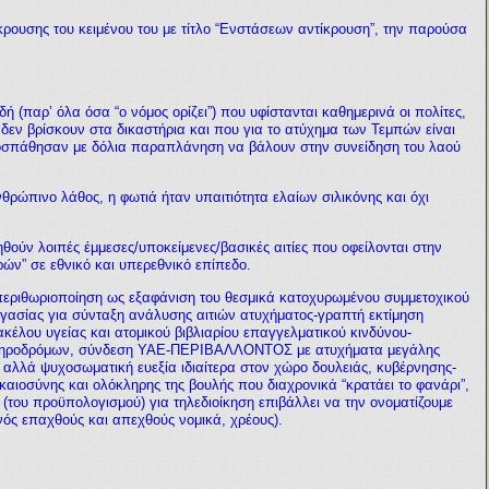
ρουσης του κειμένου του με τίτλο “Ενστάσεων αντίκρουση”, την παρούσα
δή (παρ’ όλα όσα “ο νόμος ορίζει”) που υφίστανται καθημερινά οι πολίτες,
 δεν βρίσκουν στα δικαστήρια και που για το ατύχημα των Τεμπών είναι
οσπάθησαν με δόλια παραπλάνηση να βάλουν στην συνείδηση του λαού
θρώπινο λάθος, η φωτιά ήταν υπαιτιότητα ελαίων σιλικόνης και όχι
θούν λοιπές έμμεσες/υποκείμενες/βασικές αιτίες που οφείλονται στην
ρών” σε εθνικό και υπερεθνικό επίπεδο.
 (περιθωριοποίηση ως εξαφάνιση του θεσμικά κατοχυρωμένου συμμετοχικού
γασίας για σύνταξη ανάλυσης αιτιών ατυχήματος-γραπτή εκτίμηση
έλου υγείας και ατομικού βιβλιαρίου επαγγελματικού κινδύνου-
σιδηροδρόμων, σύνδεση ΥΑΕ-ΠΕΡΙΒΑΛΛΟΝΤΟΣ με ατυχήματα μεγάλης
 αλλά ψυχοσωματική ευεξία ιδιαίτερα στον χώρο δουλειάς, κυβέρνησης-
καιοσύνης και ολόκληρης της βουλής που διαχρονικά “κρατάει το φανάρι”,
του προϋπολογισμού) για τηλεδιοίκηση επιβάλλει να την ονοματίζουμε
νός επαχθούς και απεχθούς νομικά, χρέους).