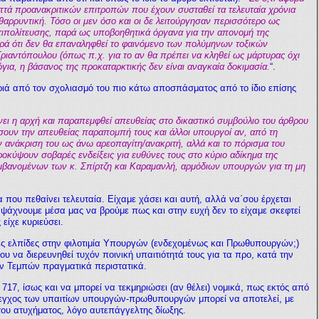
επτά προανακριτικών επιτροπών που έχουν συσταθεί τα τελευταία χρόνια
νθαρρυντική. Τόσο οι μεν όσο και οι δε λειτούργησαν περισσότερο ως
ιπολίτευσης, παρά ως υποβοηθητικά όργανα για την απονομή της
βαρά ότι δεν θα επαναληφθεί το φαινόμενο των πολύμηνων τοξικών
ριαντόπουλου (όπως π.χ. για το αν θα πρέπει να κληθεί ως μάρτυρας όχι
για, η βάσανος της προκαταρκτικής δεν είναι αναγκαία δοκιμασία.
“.
ιά από τον σχολιασμό του πιο κάτω αποσπάσματος από το ίδιο επίσης
ει η αρχή και παραπεμφθεί απευθείας στο δικαστικό συμβούλιο του άρθρου
τήσουν την απευθείας παραπομπή τους και άλλοι υπουργοί αν, από τη
ν ανάκριση του ως άνω αρεοπαγίτη/ανακριτή, αλλά και το πόρισμα του
ύψουν σοβαρές ενδείξεις για ευθύνες τους στο κύριο αδίκημα της
μβανομένων των κ. Σπίρτζη και Καραμανλή, αρμόδιων υπουργών για τη μη
 που πεθαίνει τελευταία. Είχαμε χάσει και αυτή, αλλά να΄σου έρχεται
 ψάχνουμε μέσα μας να βρούμε πως και στην ευχή δεν το είχαμε σκεφτεί
είχε κυριεύσει.
ές ελπίδες στην φιλοτιμία Υπουργών (ενδεχομένως και Πρωθυπουργών;)
υ να διερευνηθεί τυχόν ποινική υπαιτιότητά τους για τα προ, κατά την
των Τεμπών πραγματικά περιστατικά.
 717, ίσως και να μπορεί να τεκμηριώσει (αν θέλει) νομικά, πως εκτός από
έλεγχος των υπαιτίων υπουργών-πρωθυπουργών μπορεί να αποτελεί, με
 του ατυχήματος, λόγο αυτεπάγγελτης δίωξης.