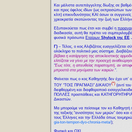
Και μάλιστα αυτεπάγγελτης δίωξης σε βαθμό
και προς όφελος ιδίων (ως εκπροσώπων τω
κλπ) επικινδυνότητας ΚΑΙ όσων οι συγγενεί
χρεοκρατία σκοτώνοντας την ζωή των Ελλήνω
Εξυπακούεται πως έτσι και συμβεί η
προαναφ
διαδικασία, αυτή θα πρέπει να συμπεριλαμβά
φυσικά πρόσωπα
Εταίρων
Shylock της ΕΕ
.
Γ)
– Τέλος, ο κος Αλιβιζάτος ευαγγελίζεται 
ολόκληρο το πολιτικό μας σύστημα.
Διαβάζου
βέβαια η κατάργηση της αποκλειστικής αρμοδ
ελπίζεται να γίνει με την προσεχή αναθεώρη
“
Εως τότε, η απευθείας παραπομπή, αν αποφασι
μπροστά στα μηνύματα των καιρών.
“.
Φαίνεται πως ο κος Καθηγητής δεν έχει υπ’
(*)
ΤΟΥ “ΤΟΙΣ ΠΡΑΓΜΑΣΙ” ΔΙΚΑΙΟΥ
(αντί το
διεφθαρμένη και διαφθοροποιό εισαγγελικοδι
ΠΟΛΛΕΣ προσπάθειες και ΚΑΤΗΓΟΡΗΤΗΡΙ
Δικαστών.
Μα μπορούμε να πείσουμε τον κο Καθηγητ
της ταξικής “ανισότητας των μερών” όσο και
τους Έλληνες και την Ελλάδα όπως τεκμηριώ
gia-ton-tempon-dyo-chronia-meta/
);
Φυσικά και ΟΧΙ.