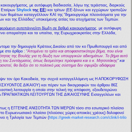
 κακουργήματος, με αυτόφωρη διαδικασία, λόγω της τεράστιας, διαρκούς
ν Εταίρων
Shylock
της
ΕΕ
) και τρίτων (ΕΕ-ξένων και εγχώριων τραπεζών
ς των θυμάτων καταγγέλλουν ΚΑΙ της “δημιουργούμε πλεονάσματα για την
ν και της Ελλάδας” υποκείμενης αιτίας του ατυχήματος των Τεμπών.
ερόμενη αυτεπάγγελτη δίωξη σε βαθμό κακουργήματος
, με αυτόφωρη
νει απαραίτητα και τα υπαίτια, της Ευρωχρεοκρατίας στην Ελλάδα,
σύντομα την δημιουργία Κράτους Δικαίου από τον κο Πρωθυπουργό και από
με στο άρθρο :
“
Απομένει το τρίτο και αποφασιστικότερο βήμα, που είναι
ιότητας της Βουλής για τη δίωξη των υπουργικών αδικημάτων. Το βήμα αυτό
ση του Συντάγματος, όπως δεσμεύτηκε πρόσφατα και ο κ. Μητσοτάκης
”
και
στεί, θα δείξει ότι το πολιτικό μας σύστημα δεν σφυρίζει αδιάφορα
 οψιν τον όρο Κακοδικία, την συχνά καταγγελλόμενη ως
Η ΑΠΟΚΟΡΥΦΩΣΗ
υ ΙΣΧΥΟΝΤΟΣ ΔΙΚΑΙΟΥ) και πέραν των δικογραφιών του άρθρου 86Σ
καστική λειτουργία η οποία στην τελική της απόφαση, εξουδετερώνει
Α ΠΡΑΓΜΑΤΙΚΩΝ ΛΕΙΤΟΥΡΓΩΝ ΤΗΣ ΔΙΚΑΙΟΣΥΝΗΣ Εισαγγελέων και
ή πως η ΕΓΓΕΝΗΣ ΑΝΙΣΟΤΗΤΑ ΤΩΝ ΜΕΡΩΝ τόσο στο εσωτερικό πλαίσιο
 στο Ευρωενωσιακό πλαίσιο (πλούσιες χώρες-αποικίες χρέους) δολοφονεί
νει η Τριλογία των Τεμπών (
https://greek-market-research.com/clink/i-trilo