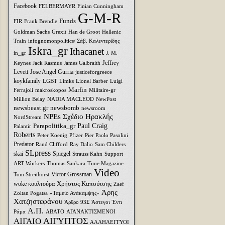
Facebook
FELBERMAYR
Finian Cunningham
G-M-R
Funds
FIR
Frank Brendle
Goldman Sachs
Grexit
Han de Groot
Hellenic
Train
infognomonpolitics/ Σάβ. Καλεντερίδης
Iskra_gr
Ithacanet
in_gr
J. M.
Jeffrey
Keynes
Jack Rasmus
James Galbraith
Levett
Jose Angel Gurria
justiceforgreece
koykfamily
LGBT
Limks
Lionel Barber
Luigi
Marfin
Ferrajoli
makroskopos
Militaire-gr
Million Belay
NADIA MACLEOD
NewPost
newsbeast.gr
newsbomb
newsroom
NPEs Σχέδιο Ηρακλής
NordStream
Parapolitika_gr
Paul Craig
Palantir
Roberts
Peter Koenig
Pfizer
Pier Paolo Pasolini
Predator
Rand Clifford
Ray Dalio
Sam Childers
SLpress
skai
Spiegel
Strauss Kahn
Support
ART Workers
Thomas Sankara
Time Magazine
Video
Victor Grossman
Tom Streithorst
Xρήστος Καπούτσης
woke κουλτούρα
Zaef
Άρης
Zoltan Pogatsa
«Ταμείο Ανάκαμψης»
Χατζηστεφάνου
Άρθρο 93Σ
Άστεγοι
Έντι
Α.Π.
Ράμα
ΑΒΑΤΟ
ΑΓΑΝΑΚΤΙΣΜΕΝΟΙ
ΑΙΓΥΠΤΟΣ
ΑΙΓΑΙΟ
ΑΛΛΗΛΕΓΓΥΟΙ