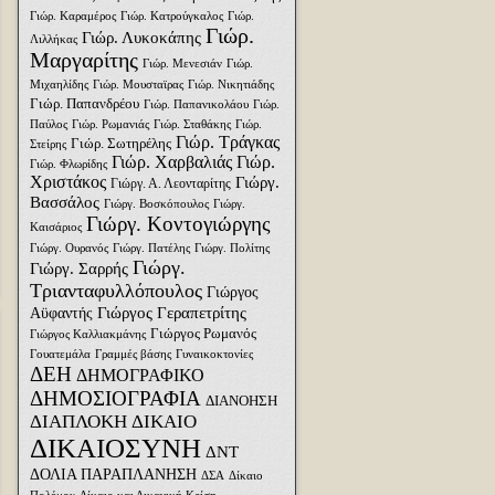
Γιώρ. Καραμέρος
Γιώρ. Κατρούγκαλος
Γιώρ.
Γιώρ.
Γιώρ. Λυκοκάπης
Λιλλήκας
Μαργαρίτης
Γιώρ. Μενεσιάν
Γιώρ.
Μιχαηλίδης
Γιώρ. Μουσταϊρας
Γιώρ. Νικητιάδης
Γιώρ. Παπανδρέου
Γιώρ. Παπανικολάου
Γιώρ.
Παύλος
Γιώρ. Ρωμανιάς
Γιώρ. Σταθάκης
Γιώρ.
Γιώρ. Τράγκας
Γιώρ. Σωτηρέλης
Στείρης
Γιώρ. Χαρβαλιάς
Γιώρ.
Γιώρ. Φλωρίδης
Χριστάκος
Γιώργ.
Γιώργ. Α. Λεονταρίτης
Βασσάλος
Γιώργ. Βοσκόπουλος
Γιώργ.
Γιώργ. Κοντογιώργης
Καισάριος
Γιώργ. Ουρανός
Γιώργ. Πατέλης
Γιώργ. Πολίτης
Γιώργ.
Γιώργ. Σαρρής
Τριανταφυλλόπουλος
Γιώργος
Γιώργος Γεραπετρίτης
Αϋφαντής
Γιώργος Ρωμανός
Γιώργος Καλλιακμάνης
Γουατεμάλα
Γραμμές βάσης
Γυναικοκτονίες
ΔΕΗ
ΔΗΜΟΓΡΑΦΙΚΟ
ΔΗΜΟΣΙΟΓΡΑΦΙΑ
ΔΙΑΝΟΗΣΗ
ΔΙΑΠΛΟΚΗ
ΔΙΚΑΙΟ
ΔΙΚΑΙΟΣΥΝΗ
ΔΝΤ
ΔΟΛΙΑ ΠΑΡΑΠΛΑΝΗΣΗ
ΔΣΑ
Δίκαιο