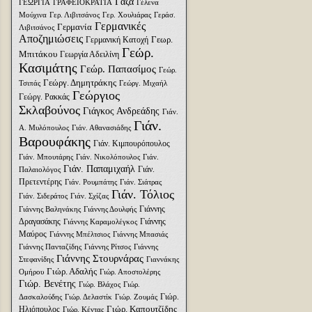
Γάζα
ΓΕΩΡΓΙΑ
ΓΡΑΦΕΙΟΚΡΑΤΙΑ
Γέλενα
Μούχινα
Γερ. Λιβιτσάνος
Γερ. Χουλιάρας
Γεράσ.
Γερμανικές
Γερμανία
Λιβιτσάνος
Αποζημιώσεις
Γεωρ.
Γερμανική Κατοχή
Γεώρ.
Μπιτάκου
Γεωργία Αδειλίνη
Κασιμάτης
Γεώρ. Παπασίμος
Γεώρ.
Γεώργ. Δημητράκης
Τσιπάς
Γεώργ. Μιχαήλ
Γεώργιος
Γεώργ. Ρακκάς
Σκλαβούνος
Γιάγκος Ανδρεάδης
Γιάν.
Γιάν.
Α. Μυλόπουλος
Γιάν. Αθανασιάδης
Βαρουφάκης
Γιάν. Κιμπουρόπουλος
Γιάν. Μπουτάρης
Γιάν. Νικολόπουλος
Γιάν.
Γιάν. Παπαμιχαήλ
Γιάν.
Παλαιολόγος
Πρετεντέρης
Γιάν. Ρουμπάτης
Γιάν. Σιάτρας
Γιάν. Τόλιος
Γιάν. Σιδεράτος
Γιάν. Σχίζας
Γιάννης
Γιάννης Βαληνάκης
Γιάννης Δουλφής
Δραγασάκης
Γιάννης
Γιάννης Καραμολέγκος
Μαύρος
Γιάννης Μπέλτσιος
Γιάννης Μπασιάς
Γιάννης Πανταζίδης
Γιάννης Ρίτσος
Γιάννης
Γιάννης Στουρνάρας
Στεφανίδης
Γιαννάκης
Γιώρ. Αδαλής
Ομήρου
Γιώρ. Αποστολέρης
Γιώρ. Βενέτης
Γιώρ. Βλάχος
Γιώρ.
Γιώρ.
Δασκαλούδης
Γιώρ. Δελαστίκ
Γιώρ. Ζουμάς
Γιώρ. Καπουτζίδης
Ηλιόπουλος
Γιώρ. Κέντας