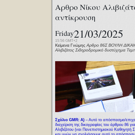
Αρθρο Νίκου Αλιβιζάτ
αντίκρουση
21/03/2025
Friday
15:56 GMT+2
Κείμενα Γνώμης
Αρθρο 86Σ
ΒΟΥΛΗ
ΔΙΚΑ
Αλιβιζάτος
Σιδηροδρομικό δυστύχημα Τεμ
Σχόλιο GMR:
Α)
–
Αυτό το απόσπασμα/επιχε
διαχείριση της δικογραφίας του άρθρου 86 γι
Αλιβιζάτου (ναι Πανεπιστημιακού Καθηγητή Σ
και υμών να σχολιάσουμε αυτό το απόσπασμα 