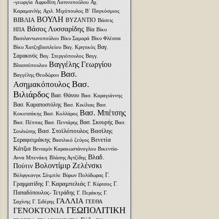
-γεωργία
Αφροδίτη Λατινοπούλου
Αχ.
Καραμανλής
Αχιλ. Μιχόπουλος
Β΄ Παγκόσμιος
ΒΟΥΛΗ
ΒΙΒΛΙΑ
ΒΥΖΑΝΤΙΟ
Βάσεις
Βάσος Λυσσαρίδης
Βία
ΗΠΑ
Βίκυ
Βασιλαντωνοπούλου
Βίκυ Σαμαρά
Βίκυ Φλέσσα
Βαγ.
Βίκυ Χατζηβασιλείου
Βαγ. Κρητικός
Σαρακινός
Βαγ. Στεργιόπουλος
Βαγγ.
Βαγγέλης Γεωργίου
Βλασσόπουλου
Βασ.
Βαγγέλης Θεοδώρου
Βασ.
Ασημακόπουλος
Βιλιάρδος
Βασ. Θάνου
Βασ. Καραγιάννης
Βασ. Καραποστόλης
Βασ. Κικίλιας
Βασ.
Βασ. Μπέτσης
Κοκοτσάκης
Βασ. Κολλάρος
Βασ. Σκουρής
Βασ. Πέππας
Βασ. Πεντάρης
Βασ.
Βασ. Στοϊλόπουλος
Βασίλης
Σουλιώτης
Σεραφειμάκης
Βενετία
Βασιλικό ζεύγος
Κάτζια
Βενιαμίν Καρακωστάνογλου
Βικεντία-
Βλαδ.
Αννα Μπενάκη
Βλάσης Αγτζίδης
Βολοντίμιρ Ζελένσκι
Πούτιν
Γ.
Βόλφγκανγκ Σόιμπλε
Βύρων Πολύδωρας
Γ. Καραμπελιάς
Γραμματίδης
Γ.
Γ. Κύρτσος
Παπαδόπουλος- Τετράδης
Γ. Περάκης
Γ.
ΓΑΛΛΙΑ
Σαχίνης
Γ. Σιδέρης
ΓΕΕΘΑ
ΓΕΩΠΟΛΙΤΙΚΗ
ΓΕΝΟΚΤΟΝΙΑ